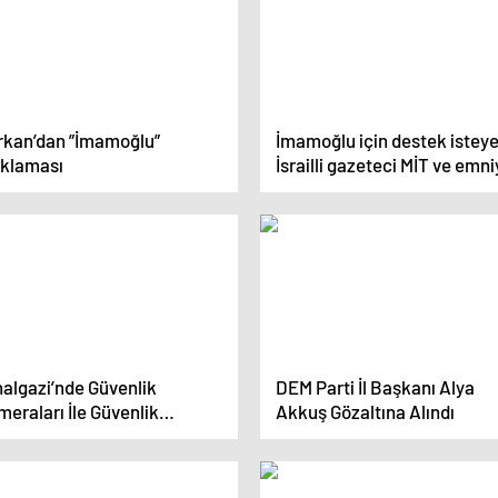
rkan’dan ”İmamoğlu”
İmamoğlu için destek istey
ıklaması
İsrailli gazeteci MİT ve emni
tarafından yakalandı
halgazi’nde Güvenlik
DEM Parti İl Başkanı Alya
eraları İle Güvenlik
Akkuş Gözaltına Alındı
tacak