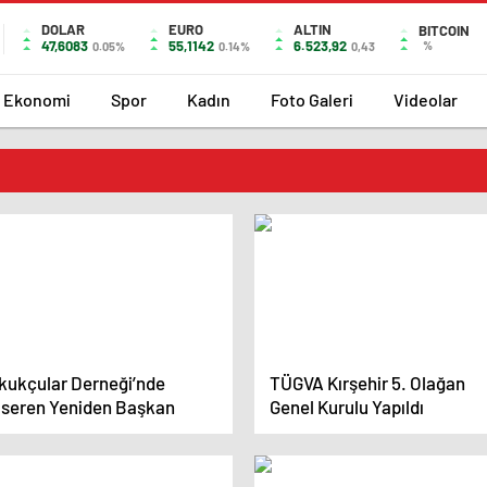
DOLAR
EURO
ALTIN
BITCOIN
47,6083
55,1142
6.523,92
%
0.05%
0.14%
0,43
Ekonomi
Spor
Kadın
Foto Galeri
Videolar
kukçular Derneği’nde
TÜGVA Kırşehir 5. Olağan
lseren Yeniden Başkan
Genel Kurulu Yapıldı