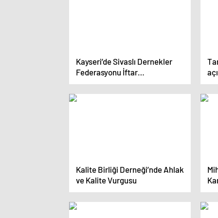
Kayseri’de Sivaslı Dernekler
Ta
Federasyonu İftar
aç
Programında Birlik ve
Beraberlik Vurgusu
Kalite Birliği Derneği’nde Ahlak
Mi
ve Kalite Vurgusu
Kam
Ar