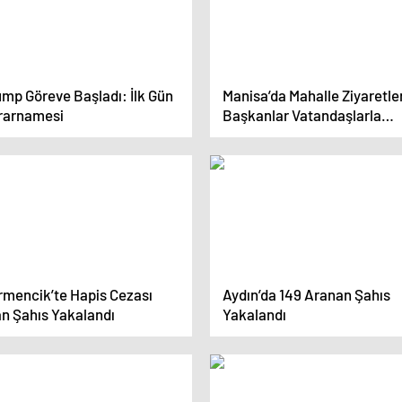
ump Göreve Başladı: İlk Gün
Manisa’da Mahalle Ziyaretler
rarnamesi
Başkanlar Vatandaşlarla
Buluştu
rmencik’te Hapis Cezası
Aydın’da 149 Aranan Şahıs
an Şahıs Yakalandı
Yakalandı