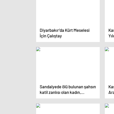
Diyarbakır’da Kürt Meselesi
Ka
İçin Çalıştay
Yıl
Sandalyede ölü bulunan şahsın
Ka
katil zanlısı olan kadın,
Ara
kameralardan yakalandı
Ya