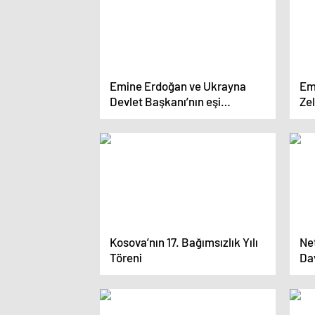
Emine Erdoğan ve Ukrayna
Em
Devlet Başkanı’nın eşi
Ze
Zelenska, Ankara’daki savaş
çoc
mağduru çocukları ziyaret etti
(2
Kosova’nın 17. Bağımsızlık Yılı
Ne
Töreni
Da
Du