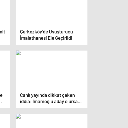
mit
Çerkezköy’de Uyuşturucu
İmalathanesi Ele Geçirildi
le
Canlı yayında dikkat çeken
iddia: İmamoğlu aday olursa
Yavaş ayrılıp adaylığını ilan
eder