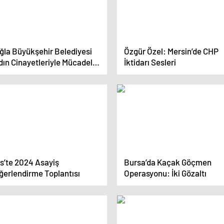
ğla Büyükşehir Belediyesi
Özgür Özel: Mersin’de CHP
dın Cinayetleriyle Mücadele
İktidarı Sesleri
iyor
is’te 2024 Asayiş
Bursa’da Kaçak Göçmen
ğerlendirme Toplantısı
Operasyonu: İki Gözaltı