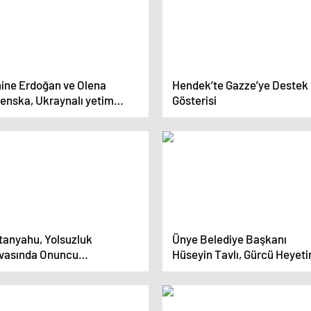
ine Erdoğan ve Olena
Hendek’te Gazze’ye Destek
lenska, Ukraynalı yetim
Gösterisi
ukları ziyaret etti
)/Görüntü eklendi
tanyahu, Yolsuzluk
Ünye Belediye Başkanı
vasında Onuncu
Hüseyin Tavlı, Gürcü Heyeti
ruşmasına Çıktı
Ağırladı