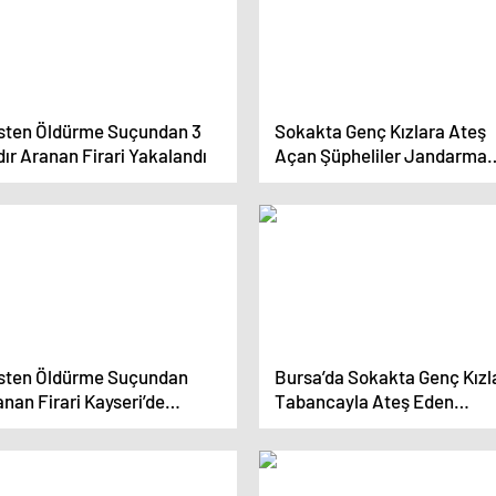
sten Öldürme Suçundan 3
Sokakta Genç Kızlara Ateş
dır Aranan Firari Yakalandı
Açan Şüpheliler Jandarma
Tarafından Yakalandı
sten Öldürme Suçundan
Bursa’da Sokakta Genç Kızl
nan Firari Kayseri’de
Tabancayla Ateş Eden
kalandı
Şüpheliler Yakalandı