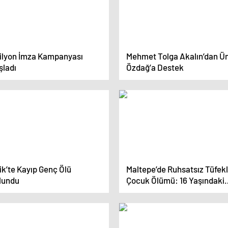
Milyon İmza Kampanyası
Mehmet Tolga Akalın’dan Ü
şladı
Özdağ’a Destek
ik’te Kayıp Genç Ölü
Maltepe’de Ruhsatsız Tüfek
lundu
Çocuk Ölümü: 16 Yaşındaki
Berat Işık Hayatını Kaybetti