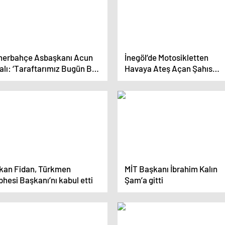
nerbahçe Asbaşkanı Acun
İnegöl’de Motosikletten
calı: ‘Taraftarımız Bugün Bir
Havaya Ateş Açan Şahıs
kaye Daha Yazdı’
Yakalandı
kan Fidan, Türkmen
MİT Başkanı İbrahim Kalın
hesi Başkanı’nı kabul etti
Şam’a gitti