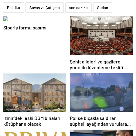
Politika
Savaş ve Çatışma
son dakika
Sudan
Sipariş formu basımı
Şehit aileleri ve gazilere
yönelik düzenleme teklifi
Meclis’te kabul edildi
İzmir’deki eski DGM binaları
Polise bıçakla saldıran
kütüphane olacak
şüpheli ayağından vurularak
yakalandı