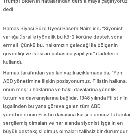
Trump’ı Biden’ın hatalarından ders almaya çağırıyoruz”
dedi.
Hamas Siyasi Büro Üyesi Basem Naim ise, “Siyonist
varlığa (İsrail’e) yönelik bu körü körüne destek sona
ermeli. Çünkü bu, halkımızın geleceği ile bölgenin
güvenliği ve istikrarı pahasına yapılıyor” ifadelerini
kullandı.
Hamas tarafından yapılan yazılı açıklamada da, “Yeni
ABD yönetimine ilişkin pozisyonumuz, Filistin halkına,
onun meşru haklarına ve haklı davalarına yönelik
tutum ve davranışlarına bağlıdır. 1948 yılında Filistin’in
işgalinden bu yana göreve gelen tüm ABD
yönetimlerinin Filistin davasına karşı olumsuz tutumlar
sergilemiş olmaları ve her alanda siyonist işgalin en
büyük destekçisi olmuş olmaları talihsiz bir durumdur.