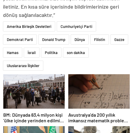
iletiniz. En kısa süre içerisinde bildirimlerinize geri
dönüş sağlanılacaktır.”
Amerika Birleşik Devletleri
Cumhuriyetçi Parti
Demokrat Parti
Donald Trump
Dünya
Filistin
Gazze
Hamas
İsrail
Politika
son dakika
Uluslararası İlişkiler
BM: Dünyada 83,4 milyon kişi
Avustralya’da 200 yıllık
‘ülke içinde yerinden edilmiş’
imkansız matematik problemi
olarak yaşıyor
çözüldü