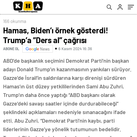
166 okunma
Hamas, Biden’ı örnek gösterdi!
Trump’a ”Ders al” çağrısı
6 Kasım 2024 16:36
ABONE OL
News
ABD’de başkanlık seçimini Demokrat Parti’nin başkan
adayı Donald Trump’ın kazanmasının yankıları sürüyor.
Gazze’de İsrail’in saldırılarına karşı direnişi sürdüren
Hamas’ın üst düzey yetkililerinden Sami Abu Zuhri,
Trump’ın daha önce yaptığı “ABD başkanı olarak
Gazze’deki savaşı saatler içinde durdurabileceği”
şeklindeki açıklamaları nedeniyle sınanacağını ifade
etti. Abu Zuhri, “Demokrat Parti’nin kaybı, parti
liderlerinin Gazze’ye yönelik tutumunun bedelidir.