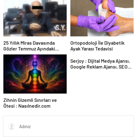
25 Yıllık Miras Davasında
Ortopodoloji İle Diyabetik
Gözler Temmuz Ayındaki
Ayak Yarası Tedavisi
Karar Duruşmasına Çevrildi
Serjoy : Dijital Medya Ajansı,
Google Reklam Ajansı, SEO
Ajansı ve Web Tasarım Ajansı
Zihnin Gizemli Sınırları ve
Ötesi : Nasılnedir.com