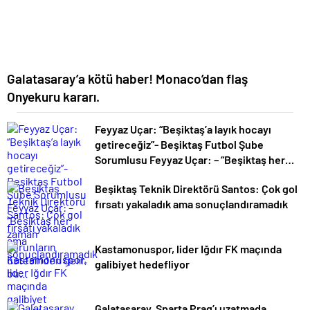
Galatasaray’a kötü haber! Monaco’dan flaş
Onyekuru kararı.
Feyyaz Uçar: “Beşiktaş’a layık hocayı
getireceğiz”- Beşiktaş Futbol Şube
Sorumlusu Feyyaz Uçar: – “Beşiktaş her
zaman sorunların üstesinden gelir, bu…
Beşiktaş Teknik Direktörü Santos: Çok gol
fırsatı yakaladık ama sonuçlandıramadık
Kastamonuspor, lider Iğdır FK maçında
galibiyet hedefliyor
Galatasaray, Sparta Prag’ı uzatmada