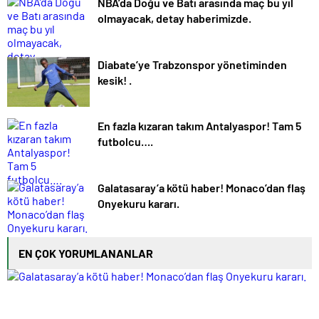
NBA’da Doğu ve Batı arasında maç bu yıl
olmayacak, detay haberimizde.
Diabate’ye Trabzonspor yönetiminden
kesik! .
En fazla kızaran takım Antalyaspor! Tam 5
futbolcu….
Galatasaray’a kötü haber! Monaco’dan flaş
Onyekuru kararı.
EN ÇOK YORUMLANANLAR