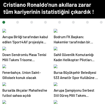
Cristiano Ronaldo’nun akıllara zarar
tüm kariyerinin istatistiğini çıkardık !
Avrupa Birliği tarafından kabul
Bodrum FK Başkanı:
edilen ‘Sport4All’ projesiyle
Hakemler tarafından bir
ilgili bilgilendirme toplantısı
şeyler oynanıyor
yapıldı
Down Sendromlu Masa Tenisi
Sahil Güvenlik Komutanlığı
Milli Takımı Trisome
Kadın Helikopter Pilotları
Oyunları’na hazır
Güvenliği Sağlıyor
Fenerbahçe, Union Saint-
Bursa Büyükşehir Belediyesi
Gilloise’e konuk olacak
533 Amatör Spor Kulübüne 8
Milyon TL Yardım Yaptı
Bursa’da Akçalar Mahallesi’ne
Avrupa Şampiyonu Serbest
futbol sahası açıldı
Stil Güreş Milli Takımı
Antalya’ya Hazır