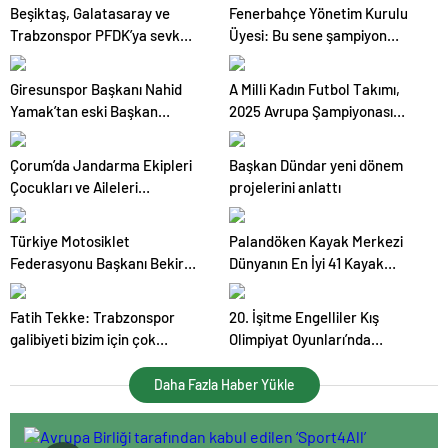
Beşiktaş, Galatasaray ve
Fenerbahçe Yönetim Kurulu
Trabzonspor PFDK’ya sevk
Üyesi: Bu sene şampiyon
edildi
olmamız çok önemli
Giresunspor Başkanı Nahid
A Milli Kadın Futbol Takımı,
Yamak’tan eski Başkan
2025 Avrupa Şampiyonası
Karaahmet’e yönelik
Elemeleri’nde Rakiplerini
suçlamalar
Belirledi
Çorum’da Jandarma Ekipleri
Başkan Dündar yeni dönem
Çocukları ve Aileleri
projelerini anlattı
Bilgilendiriyor
Türkiye Motosiklet
Palandöken Kayak Merkezi
Federasyonu Başkanı Bekir
Dünyanın En İyi 41 Kayak
Yunus Uçar, Dünya Kar
Merkezi Arasında 18. Sırada
Motosikleti Şampiyonası’nda
Fatih Tekke: Trabzonspor
20. İşitme Engelliler Kış
Türk sporcuların yarışacağını
galibiyeti bizim için çok
Olimpiyat Oyunları’nda
açıkladı
değerliydi
Snowboard Branşı Başladı
Daha Fazla Haber Yükle