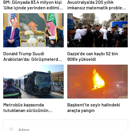
BM: Dünyada 83,4 milyon kişi
Avustralya’da 200 yıllık
‘ülke içinde yerinden edilmiş’
imkansız matematik problemi
olarak yaşıyor
çözüldü
Donald Trump Suudi
Gazze’de can kaybı 52 bin
Arabistan’da: Görüşmelerde
908’e yükseldi
uyukladı
Metrobüs kazasında
Başkent’te seyir halindeki
tutuklanan sürücünün
araçta yangın
ifadesine ulaşıldı