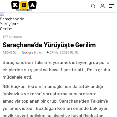
127 okunma
Saraçhane’de Yürüyüşte Gerilim
24 Mart 2025 02:07
ABONE OL
News
Saraçhane’den Taksim’e yürümek isteyen grup polis
ekiplerine su şişesi ve havai fişek fırlattı. Polis gruba
müdahale etti.
İBB Başkanı Ekrem İmamoğlu’nun da tutuklandığı
“yolsuzluk ve terör” soruşturmalarını protesto
amacıyla toplanan bir grup, Saraçhane’den Taksim’e
yürümek istedi. Bozdoğan Kemeri önünde bekleyen
çevik kuvvet polisine su şişesi ve havai fişek atan