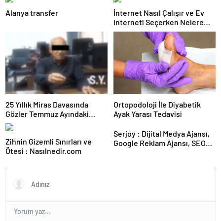
Alanya transfer
İnternet Nasıl Çalışır ve Ev
Interneti Seçerken Nelere
Dikkat Etmelisiniz
25 Yıllık Miras Davasında
Ortopodoloji İle Diyabetik
Gözler Temmuz Ayındaki
Ayak Yarası Tedavisi
Karar Duruşmasına Çevrildi
Serjoy : Dijital Medya Ajansı,
Zihnin Gizemli Sınırları ve
Google Reklam Ajansı, SEO
Ötesi : Nasılnedir.com
Ajansı ve Web Tasarım Ajansı