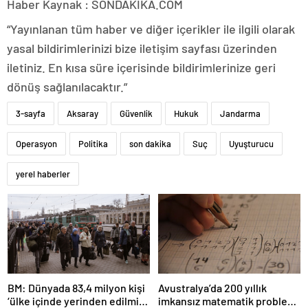
Haber Kaynak : SONDAKIKA.COM
“Yayınlanan tüm haber ve diğer içerikler ile ilgili olarak
yasal bildirimlerinizi bize iletişim sayfası üzerinden
iletiniz. En kısa süre içerisinde bildirimlerinize geri
dönüş sağlanılacaktır.”
3-sayfa
Aksaray
Güvenlik
Hukuk
Jandarma
Operasyon
Politika
son dakika
Suç
Uyuşturucu
yerel haberler
BM: Dünyada 83,4 milyon kişi
Avustralya’da 200 yıllık
‘ülke içinde yerinden edilmiş’
imkansız matematik problemi