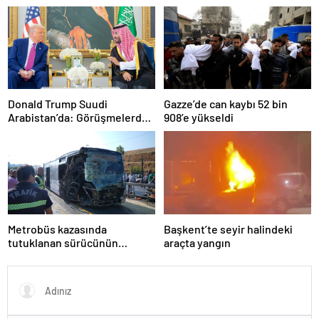
olarak yaşıyor
çözüldü
Donald Trump Suudi
Gazze’de can kaybı 52 bin
Arabistan’da: Görüşmelerde
908’e yükseldi
uyukladı
Metrobüs kazasında
Başkent’te seyir halindeki
tutuklanan sürücünün
araçta yangın
ifadesine ulaşıldı