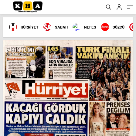
HÜRRİYET
SABAH
NEFES
SÖZCÜ