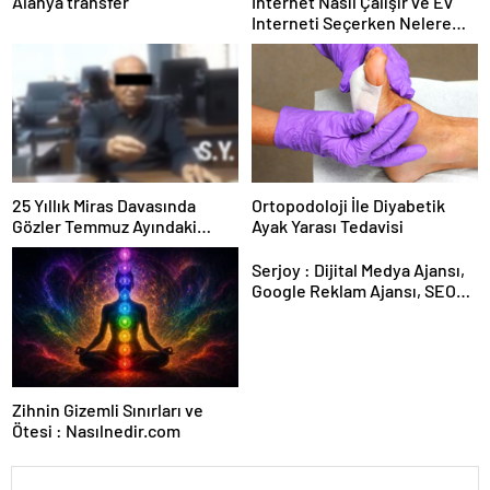
Alanya transfer
İnternet Nasıl Çalışır ve Ev
Interneti Seçerken Nelere
Dikkat Etmelisiniz
25 Yıllık Miras Davasında
Ortopodoloji İle Diyabetik
Gözler Temmuz Ayındaki
Ayak Yarası Tedavisi
Karar Duruşmasına Çevrildi
Serjoy : Dijital Medya Ajansı,
Google Reklam Ajansı, SEO
Ajansı ve Web Tasarım Ajansı
Zihnin Gizemli Sınırları ve
Ötesi : Nasılnedir.com