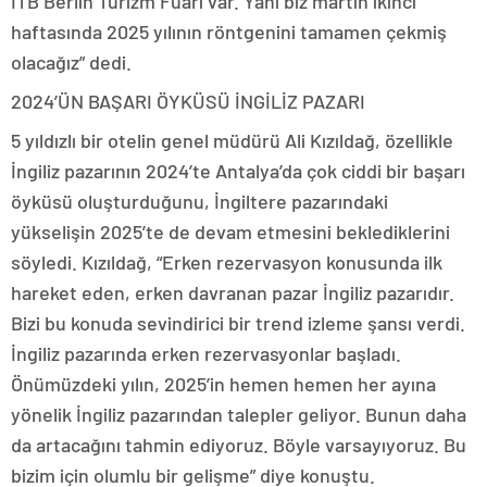
ITB Berlin Turizm Fuarı var. Yani biz martın ikinci
haftasında 2025 yılının röntgenini tamamen çekmiş
olacağız” dedi.
2024’ÜN BAŞARI ÖYKÜSÜ İNGİLİZ PAZARI
5 yıldızlı bir otelin genel müdürü Ali Kızıldağ, özellikle
İngiliz pazarının 2024’te Antalya’da çok ciddi bir başarı
öyküsü oluşturduğunu, İngiltere pazarındaki
yükselişin 2025’te de devam etmesini beklediklerini
söyledi. Kızıldağ, “Erken rezervasyon konusunda ilk
hareket eden, erken davranan pazar İngiliz pazarıdır.
Bizi bu konuda sevindirici bir trend izleme şansı verdi.
İngiliz pazarında erken rezervasyonlar başladı.
Önümüzdeki yılın, 2025’in hemen hemen her ayına
yönelik İngiliz pazarından talepler geliyor. Bunun daha
da artacağını tahmin ediyoruz. Böyle varsayıyoruz. Bu
bizim için olumlu bir gelişme” diye konuştu.