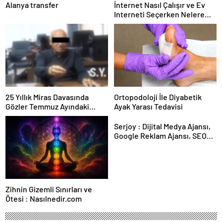
Alanya transfer
İnternet Nasıl Çalışır ve Ev
Interneti Seçerken Nelere
Dikkat Etmelisiniz
25 Yıllık Miras Davasında
Ortopodoloji İle Diyabetik
Gözler Temmuz Ayındaki
Ayak Yarası Tedavisi
Karar Duruşmasına Çevrildi
Serjoy : Dijital Medya Ajansı,
Google Reklam Ajansı, SEO
Ajansı ve Web Tasarım Ajansı
Zihnin Gizemli Sınırları ve
Ötesi : Nasılnedir.com