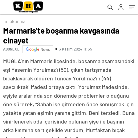
151 okunma
Marmaris’te boşanma kavgasında
cinayet
3 Kasım 2024 11:35
ABONE OL
News
MUĞLA’nın Marmaris ilçesinde, boşanma aşamasındaki
eşi Yasemin Yorulmaz’ı (50), çıkan tartışmada
bıçaklayarak öldüren Tuncay Yorulmaz’ın (44)
savcılıktaki ifadesi ortaya çıktı. Yorulmaz ifadesinde,
eşiyle aralarında son dönemde problemler olduğunu
öne sürerek, “Sabah işe gitmeden önce konuşmak için
yatakta yatan eşimin yanına gittim. Beni tersledi. Buna
sinirlenerek oda içerisinde bulunan şişe ile başının
arka kısmına sert şekilde vurdum. Mutfaktan bıçak