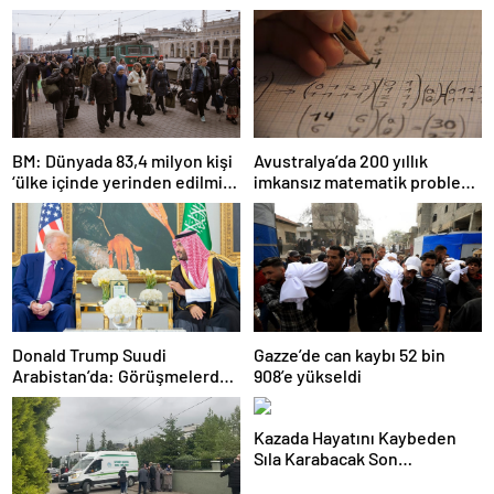
BM: Dünyada 83,4 milyon kişi
Avustralya’da 200 yıllık
‘ülke içinde yerinden edilmiş’
imkansız matematik problemi
olarak yaşıyor
çözüldü
Donald Trump Suudi
Gazze’de can kaybı 52 bin
Arabistan’da: Görüşmelerde
908’e yükseldi
uyukladı
Kazada Hayatını Kaybeden
Sıla Karabacak Son
Yolculuğuna Uğurlandı