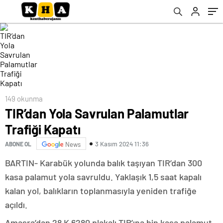
149 okunma
TIR’dan Yola Savrulan Palamutlar
Trafiği Kapatı
3 Kasım 2024 11:36
ABONE OL
News
BARTIN- Karabük yolunda balık taşıyan TIR’dan 300
kasa palamut yola savruldu. Yaklaşık 1,5 saat kapalı
kalan yol, balıkların toplanmasıyla yeniden trafiğe
açıldı.
Amasra’dan 28 K 6280 plakalı TIR’ına bin kasa palamut