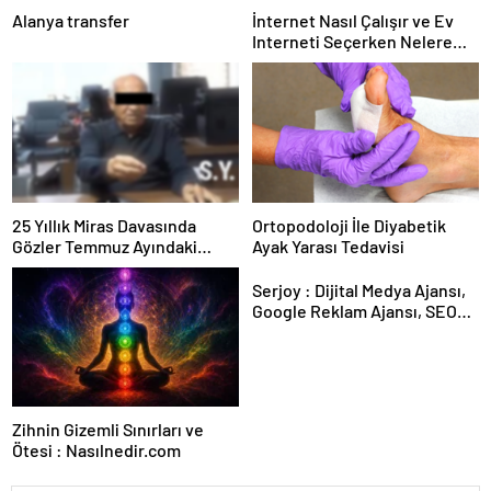
Alanya transfer
İnternet Nasıl Çalışır ve Ev
Interneti Seçerken Nelere
Dikkat Etmelisiniz
25 Yıllık Miras Davasında
Ortopodoloji İle Diyabetik
Gözler Temmuz Ayındaki
Ayak Yarası Tedavisi
Karar Duruşmasına Çevrildi
Serjoy : Dijital Medya Ajansı,
Google Reklam Ajansı, SEO
Ajansı ve Web Tasarım Ajansı
Zihnin Gizemli Sınırları ve
Ötesi : Nasılnedir.com