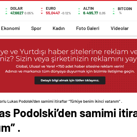
DOLAR
EURO
ALTIN
BITCOIN
47,6627
55,0447
6.495,77
%
0.05%
-0.12%
0,05
Ekonomi
Spor
Kadın
Foto Galeri
Videolar
rlu Lukas Podolski’den samimi itiraflar “Türkiye benim ikinci vatanım” .
s Podolski’den samimi itira
ım” .