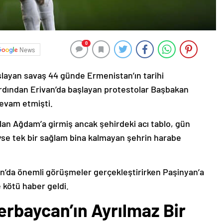
0
News
şlayan savaş 44 günde Ermenistan’ın tarihi
ardından Erivan’da başlayan protestolar Başbakan
devam etmişti.
lan Ağdam’a girmiş ancak şehirdeki acı tablo, gün
deyse tek bir sağlam bina kalmayan şehrin harabe
’da önemli görüşmeler gerçekleştirirken Paşinyan’a
 kötü haber geldi.
erbaycan’ın Ayrılmaz Bir