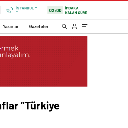
İMSAK'A
İSTANBUL
02:00
KALAN SÜRE
°
Yazarlar
Gazeteler
flar “Türkiye