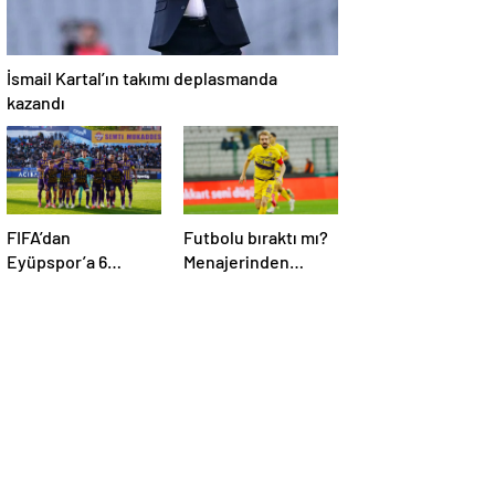
İsmail Kartal’ın takımı deplasmanda
kazandı
FIFA’dan
Futbolu bıraktı mı?
Eyüpspor’a 6
Menajerinden
dönem geçici
Caner Erkin
transfer yasağı!
açıklaması