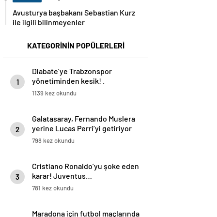
Avusturya başbakanı Sebastian Kurz
ile ilgili bilinmeyenler
KATEGORİNİN POPÜLERLERİ
Diabate’ye Trabzonspor
yönetiminden kesik! .
1
1139 kez okundu
Galatasaray, Fernando Muslera
yerine Lucas Perri’yi getiriyor
2
798 kez okundu
Cristiano Ronaldo’yu şoke eden
karar! Juventus…
3
781 kez okundu
Maradona için futbol maçlarında