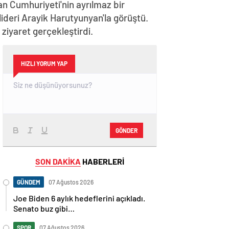
n Cumhuriyeti'nin ayrılmaz bir
lideri Arayik Harutyunyan'la görüştü.
iyaret gerçekleştirdi.
HIZLI YORUM YAP
GÖNDER
SON DAKİKA
HABERLERİ
GÜNDEM
07 Ağustos 2026
Joe Biden 6 aylık hedeflerini açıkladı.
Senato buz gibi…
SPOR
07 Ağustos 2026