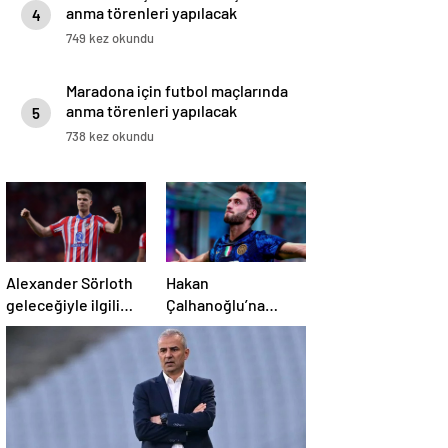
anma törenleri yapılacak
4
749 kez okundu
Maradona için futbol maçlarında
anma törenleri yapılacak
5
738 kez okundu
Alexander Sörloth
Hakan
geleceğiyle ilgili
Çalhanoğlu’na
konuştu
mafya
soruşturması:
Mahkeme cezasını
açıkladı