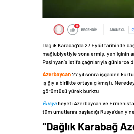
0
BEĞENDİM
ABONE OL
Dağlık Karabağ’da 27 Eylül tarihinde ba
mağlubiyetiyle sona ermiş, yenilginin 
Paşinyan’a istifa çağrılarıyla günlerce 
Azerbaycan
27 yıl sonra işgalden kurtu
ışığıyla birlikte ortaya çıkmıştı. Nere
görüntüsü yürek burktu.
Rusya
heyeti Azerbaycan ve Ermenistan
tüm umutlarını başladığı Rusya’dan yine
“Dağlık Karabağ Az