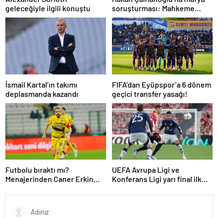
geleceğiyle ilgili konuştu
soruşturması: Mahkeme
cezasını açıkladı
İsmail Kartal’ın takımı
FIFA’dan Eyüpspor’a 6 dönem
deplasmanda kazandı
geçici transfer yasağı!
Futbolu bıraktı mı?
UEFA Avrupa Ligi ve
Menajerinden Caner Erkin
Konferans Ligi yarı final ilk
açıklaması
maçları tamamlandı