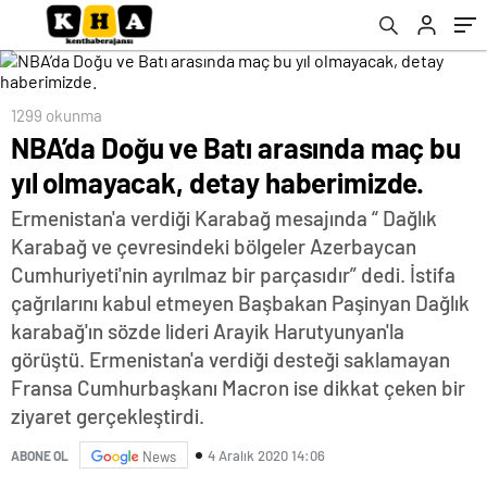
1299 okunma
NBA’da Doğu ve Batı arasında maç bu
yıl olmayacak, detay haberimizde.
Ermenistan'a verdiği Karabağ mesajında “ Dağlık
Karabağ ve çevresindeki bölgeler Azerbaycan
Cumhuriyeti'nin ayrılmaz bir parçasıdır” dedi. İstifa
çağrılarını kabul etmeyen Başbakan Paşinyan Dağlık
karabağ'ın sözde lideri Arayik Harutyunyan'la
görüştü. Ermenistan'a verdiği desteği saklamayan
Fransa Cumhurbaşkanı Macron ise dikkat çeken bir
ziyaret gerçekleştirdi.
4 Aralık 2020 14:06
ABONE OL
News