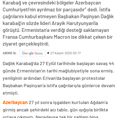
Karabağ ve çevresindeki bölgeler Azerbaycan
Cumhuriyeti'nin ayrılmaz bir parçasıdır” dedi. İstifa
çağrılarını kabul etmeyen Başbakan Paşinyan Dağlık
karabağ'ın sözde lideri Arayik Harutyunyan'la
görüştü. Ermenistan'a verdiği desteği saklamayan
Fransa Cumhurbaşkanı Macron ise dikkat çeken bir
ziyaret gerçekleştirdi.
27 Kasım 2020 03:17
ABONE OL
News
Dağlık Karabağ’da 27 Eylül tarihinde başlayan savaş 44
günde Ermenistan’ın tarihi mağlubiyetiyle sona ermiş,
yenilginin ardından Erivan’da başlayan protestolar
Başbakan Paşinyan’a istifa çağrılarıyla günlerce devam
etmişti.
Azerbaycan
27 yıl sonra işgalden kurtulan Ağdam’a
girmiş ancak şehirdeki acı tablo, gün ışığıyla birlikte
ortaya çıkmıştı. Neredeyse tek bir sağlam bina