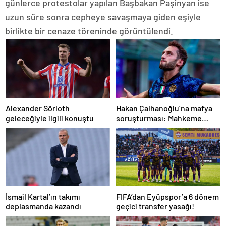
günlerce protestolar yapılan Başbakan Paşinyan ise
uzun süre sonra cepheye savaşmaya giden eşiyle
birlikte bir cenaze töreninde görüntülendi.
Alexander Sörloth
Hakan Çalhanoğlu’na mafya
geleceğiyle ilgili konuştu
soruşturması: Mahkeme
cezasını açıkladı
İsmail Kartal’ın takımı
FIFA’dan Eyüpspor’a 6 dönem
deplasmanda kazandı
geçici transfer yasağı!