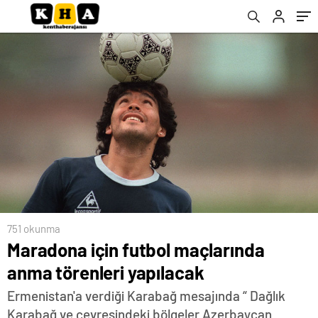
751 okunma
Maradona için futbol maçlarında
anma törenleri yapılacak
Ermenistan'a verdiği Karabağ mesajında “ Dağlık
Karabağ ve çevresindeki bölgeler Azerbaycan