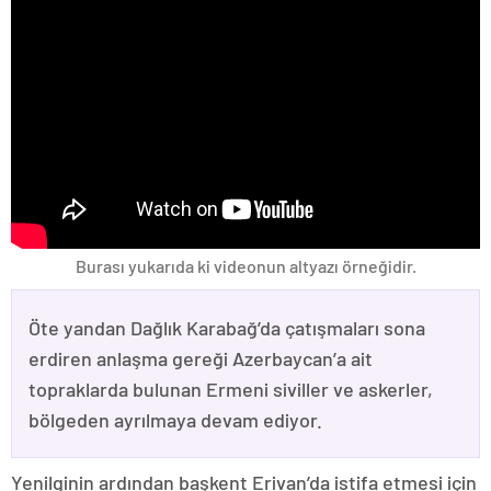
Burası yukarıda ki videonun altyazı örneğidir.
Öte yandan Dağlık Karabağ’da çatışmaları sona
erdiren anlaşma gereği Azerbaycan’a ait
topraklarda bulunan Ermeni siviller ve askerler,
bölgeden ayrılmaya devam ediyor.
Yenilginin ardından başkent Erivan’da istifa etmesi için