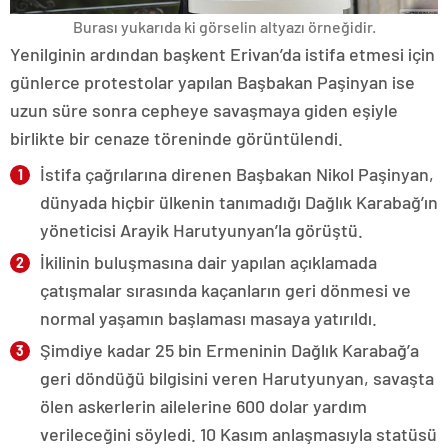
Burası yukarıda ki görselin altyazı örneğidir.
Yenilginin ardından başkent Erivan’da istifa etmesi için
günlerce protestolar yapılan Başbakan Paşinyan ise
uzun süre sonra cepheye savaşmaya giden eşiyle
birlikte bir cenaze töreninde görüntülendi.
İstifa çağrılarına direnen Başbakan Nikol Paşinyan,
dünyada hiçbir ülkenin tanımadığı Dağlık Karabağ’ın
yöneticisi Arayik Harutyunyan’la görüştü.
İkilinin buluşmasına dair yapılan açıklamada
çatışmalar sırasında kaçanların geri dönmesi ve
normal yaşamın başlaması masaya yatırıldı.
Şimdiye kadar 25 bin Ermeninin Dağlık Karabağ’a
geri döndüğü bilgisini veren Harutyunyan, savaşta
ölen askerlerin ailelerine 600 dolar yardım
verileceğini söyledi. 10 Kasım anlaşmasıyla statüsü