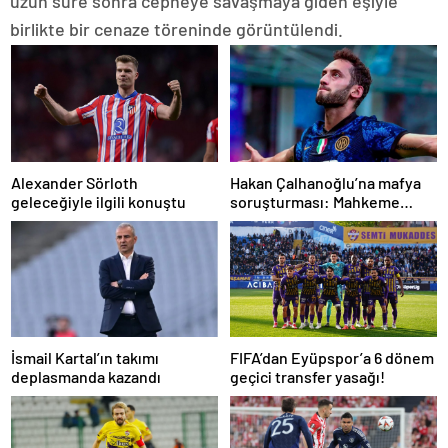
uzun süre sonra cepheye savaşmaya giden eşiyle
birlikte bir cenaze töreninde görüntülendi.
Alexander Sörloth
Hakan Çalhanoğlu’na mafya
geleceğiyle ilgili konuştu
soruşturması: Mahkeme
cezasını açıkladı
İsmail Kartal’ın takımı
FIFA’dan Eyüpspor’a 6 dönem
deplasmanda kazandı
geçici transfer yasağı!