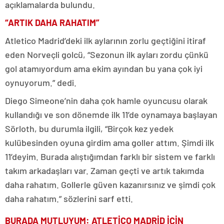
açıklamalarda bulundu.
“ARTIK DAHA RAHATIM”
Atletico Madrid’deki ilk aylarının zorlu geçtiğini itiraf
eden Norveçli golcü, “Sezonun ilk ayları zordu çünkü
gol atamıyordum ama ekim ayından bu yana çok iyi
oynuyorum.” dedi.
Diego Simeone’nin daha çok hamle oyuncusu olarak
kullandığı ve son dönemde ilk 11’de oynamaya başlayan
Sörloth, bu durumla ilgili, “Birçok kez yedek
kulübesinden oyuna girdim ama goller attım. Şimdi ilk
11’deyim. Burada alıştığımdan farklı bir sistem ve farklı
takım arkadaşları var. Zaman geçti ve artık takımda
daha rahatım. Gollerle güven kazanırsınız ve şimdi çok
daha rahatım.” sözlerini sarf etti.
BURADA MUTLUYUM: ATLETİCO MADRİD İÇİN