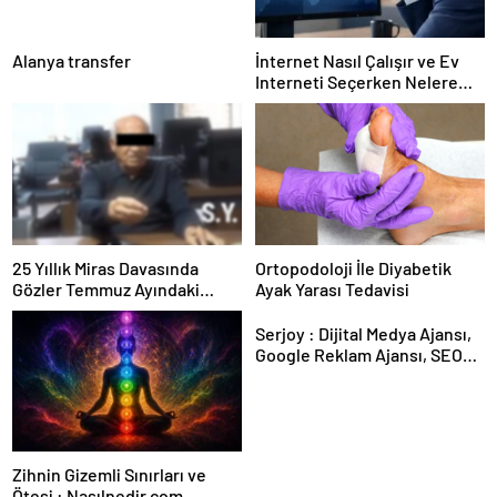
Alanya transfer
İnternet Nasıl Çalışır ve Ev
Interneti Seçerken Nelere
Dikkat Etmelisiniz
25 Yıllık Miras Davasında
Ortopodoloji İle Diyabetik
Gözler Temmuz Ayındaki
Ayak Yarası Tedavisi
Karar Duruşmasına Çevrildi
Serjoy : Dijital Medya Ajansı,
Google Reklam Ajansı, SEO
Ajansı ve Web Tasarım Ajansı
Zihnin Gizemli Sınırları ve
Ötesi : Nasılnedir.com