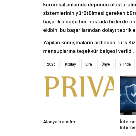
kurumsal anlamda deponun oluşturulmas
sistemlerinin yürütülmesi gereken büroya
başarılı olduğu her noktada bizlerde onl
ekibini bu başarılarından dolayı tebrik
Yapılan konuşmaların ardından Türk Kız
mensuplarına teşekkür belgesi verildi.
2023
Kızılay
Lira
Ünye
Yılında
Alanya transfer
İnternet
Interne
Etmelis