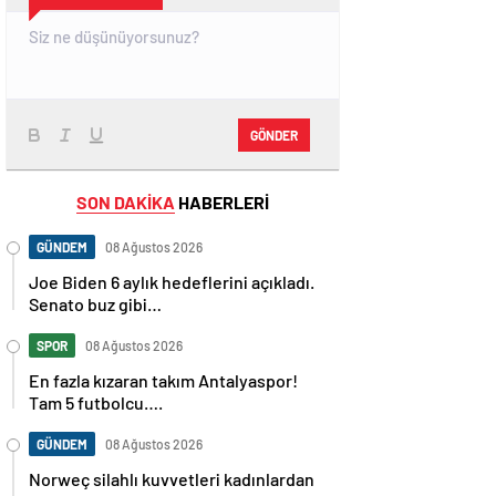
GÖNDER
SON DAKİKA
HABERLERİ
GÜNDEM
08 Ağustos 2026
Joe Biden 6 aylık hedeflerini açıkladı.
Senato buz gibi…
SPOR
08 Ağustos 2026
En fazla kızaran takım Antalyaspor!
Tam 5 futbolcu….
GÜNDEM
08 Ağustos 2026
Norweç silahlı kuvvetleri kadınlardan