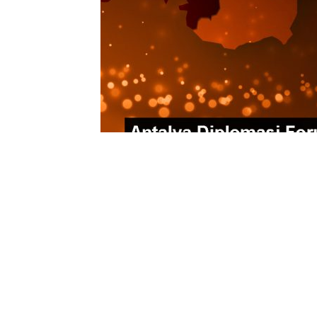
0
BEĞENDİM
ABONE OL
Antalya Diplomasi Forumu’nda düzenlen
Devletleri Teşkilatı (TDT)” başlıklı pan
artırılmasının önemi vurgulandı.
Anadolu Ajansının (AA) “Global İletişim
Kongre Merkezi’nde düzenlenen Antal