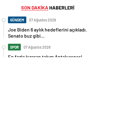
SON DAKİKA
HABERLERİ
GÜNDEM
07 Ağustos 2026
Joe Biden 6 aylık hedeflerini açıkladı.
Senato buz gibi…
SPOR
07 Ağustos 2026
En fazla kızaran takım Antalyaspor!
Tam 5 futbolcu….
GÜNDEM
07 Ağustos 2026
Norweç silahlı kuvvetleri kadınlardan
oluşan özel kuvvetler eğitimlerini
başlattı.
SPOR
07 Ağustos 2026
Cristiano Ronaldo’nun akıllara zarar
tüm kariyerinin istatistiğini çıkardık !
SPOR
07 Ağustos 2026