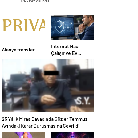
1745 kez okundu
İnternet Nasıl
Alanya transfer
Çalışır ve Ev
Interneti Seçerken
Nelere Dikkat
Etmelisiniz
25 Yıllık Miras Davasında Gözler Temmuz
Ayındaki Karar Duruşmasına Çevrildi