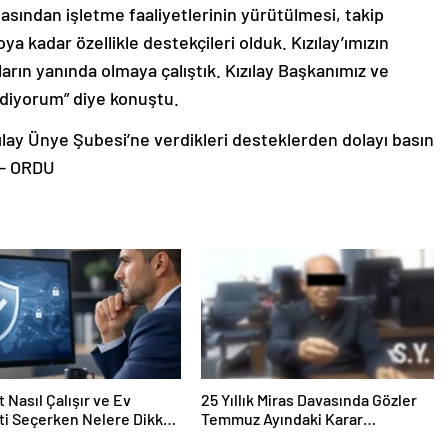
ından işletme faaliyetlerinin yürütülmesi, takip
 kadar özellikle destekçileri olduk. Kızılay’ımızın
arın yanında olmaya çalıştık. Kızılay Başkanımız ve
 ediyorum” diye konuştu.
ılay Ünye Şubesi’ne verdikleri desteklerden dolayı basın
 – ORDU
 Nasıl Çalışır ve Ev
25 Yıllık Miras Davasında Gözler
ti Seçerken Nelere Dikkat
Temmuz Ayındaki Karar
iniz
Duruşmasına Çevrildi