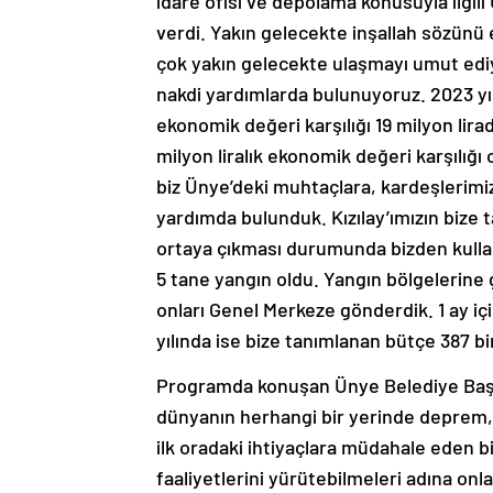
idare ofisi ve depolama konusuyla ilgi
verdi. Yakın gelecekte inşallah sözünü e
çok yakın gelecekte ulaşmayı umut ediy
nakdi yardımlarda bulunuyoruz. 2023 yı
ekonomik değeri karşılığı 19 milyon liradı
milyon liralık ekonomik değeri karşılığı 
biz Ünye’deki muhtaçlara, kardeşlerimiz
yardımda bulunduk. Kızılay’ımızın bize t
ortaya çıkması durumunda bizden kullanma
5 tane yangın oldu. Yangın bölgelerine git
onları Genel Merkeze gönderdik. 1 ay içi
yılında ise bize tanımlanan bütçe 387 bin
Programda konuşan Ünye Belediye Başkan
dünyanın herhangi bir yerinde deprem, s
ilk oradaki ihtiyaçlara müdahale eden b
faaliyetlerini yürütebilmeleri adına on