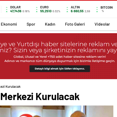
DOLAR
EURO
ALTIN
BITCOIN
47,7436
55,2510
6.660,55
%
0.18%
0.32%
2,59
Ekonomi
Spor
Kadın
Foto Galeri
Videolar
kezi Kurulacak
 Merkezi Kurulacak