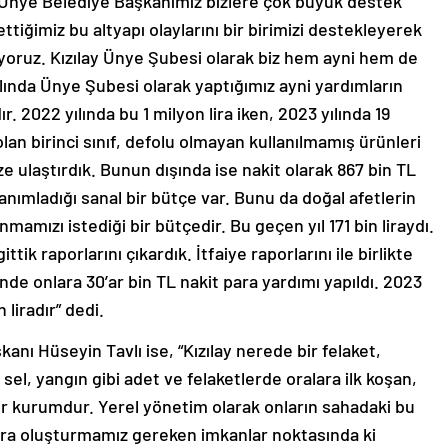
li Ünye Belediye Başkanımız bizlere çok büyük destek
ttiğimiz bu altyapı olaylarını bir birimizi destekleyerek
oruz. Kızılay Ünye Şubesi olarak biz hem ayni hem de
lında Ünye Şubesi olarak yaptığımız ayni yardımların
r. 2022 yılında bu 1 milyon lira iken, 2023 yılında 19
olan birinci sınıf, defolu olmayan kullanılmamış ürünleri
e ulaştırdık. Bunun dışında ise nakit olarak 867 bin TL
anımladığı sanal bir bütçe var. Bunu da doğal afetlerin
mızı istediği bir bütçedir. Bu geçen yıl 171 bin liraydı.
tik raporlarını çıkardık. İtfaiye raporlarını ile birlikte
nde onlara 30’ar bin TL nakit para yardımı yapıldı. 2023
 liradır” dedi.
ı Hüseyin Tavlı ise, “Kızılay nerede bir felaket,
el, yangın gibi adet ve felaketlerde oralara ilk koşan,
ir kurumdur. Yerel yönetim olarak onların sahadaki bu
lara oluşturmamız gereken imkanlar noktasında ki