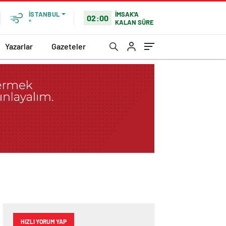
İMSAK'A
İSTANBUL
02:00
KALAN SÜRE
°
Yazarlar
Gazeteler
HIZLI YORUM YAP