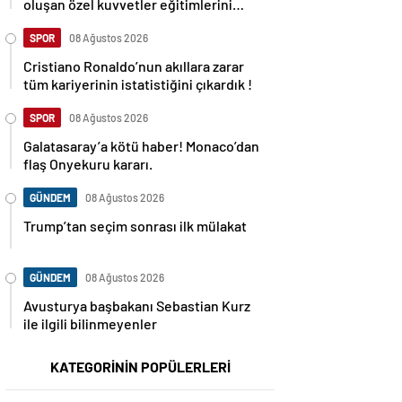
oluşan özel kuvvetler eğitimlerini
başlattı.
SPOR
08 Ağustos 2026
Cristiano Ronaldo’nun akıllara zarar
tüm kariyerinin istatistiğini çıkardık !
SPOR
08 Ağustos 2026
Galatasaray’a kötü haber! Monaco’dan
flaş Onyekuru kararı.
GÜNDEM
08 Ağustos 2026
Trump’tan seçim sonrası ilk mülakat
GÜNDEM
08 Ağustos 2026
Avusturya başbakanı Sebastian Kurz
ile ilgili bilinmeyenler
KATEGORİNİN POPÜLERLERİ