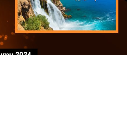
0
News
en “Türk Dünyasında Kurumsallaşma: 21. Yüzyılda Türk
elde, Türk dünyasındaki entegrasyonun ve işbirliklerinin
 Ortağı” olduğu ve Belek Turizm Bölgesi’ndeki NEST
ya Diplomasi Forumu 2024’te, moderatörlüğünü TDT