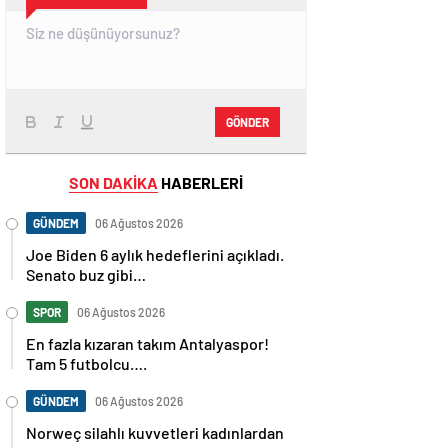
GÖNDER
SON DAKİKA
HABERLERİ
GÜNDEM
06 Ağustos 2026
Joe Biden 6 aylık hedeflerini açıkladı.
Senato buz gibi…
SPOR
06 Ağustos 2026
En fazla kızaran takım Antalyaspor!
Tam 5 futbolcu….
GÜNDEM
06 Ağustos 2026
Norweç silahlı kuvvetleri kadınlardan