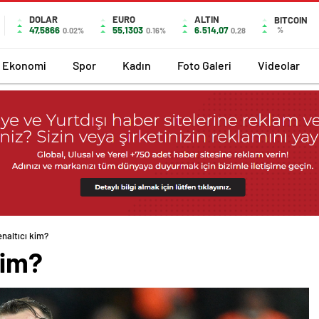
DOLAR
EURO
ALTIN
BITCOIN
47,5866
55,1303
6.514,07
%
0.02%
0.16%
0,28
Ekonomi
Spor
Kadın
Foto Galeri
Videolar
naltıcı kim?
kim?