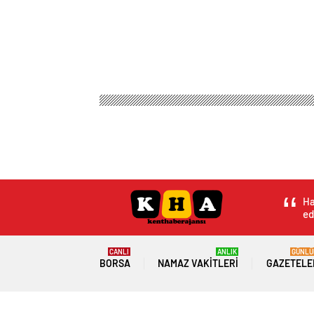
Ha
ed
CANLI
ANLIK
GÜNLÜ
BORSA
NAMAZ VAKITLERI
GAZETELE