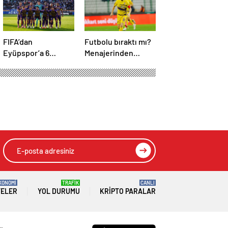
FIFA’dan
Futbolu bıraktı mı?
Eyüpspor’a 6
Menajerinden
dönem geçici
Caner Erkin
transfer yasağı!
açıklaması
KONOMİ
TRAFİK
CANLI
TELER
YOL DURUMU
KRIPTO PARALAR