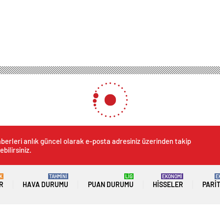
berleri anlık güncel olarak e-posta adresiniz üzerinden takip
ebilirsiniz.
K
TAHMİNİ
LİG
EKONOMİ
E
R
HAVA DURUMU
PUAN DURUMU
HISSELER
PARI