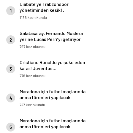
Diabate’ye Trabzonspor
yönetiminden kesik! .
1
1136 kez okundu
Galatasaray, Fernando Muslera
yerine Lucas Perri’yi getiriyor
2
797 kez okundu
Cristiano Ronaldo’yu şoke eden
karar! Juventus…
3
779 kez okundu
Maradona için futbol maçlarında
anma törenleri yapılacak
4
747 kez okundu
Maradona için futbol maçlarında
anma törenleri yapılacak
5