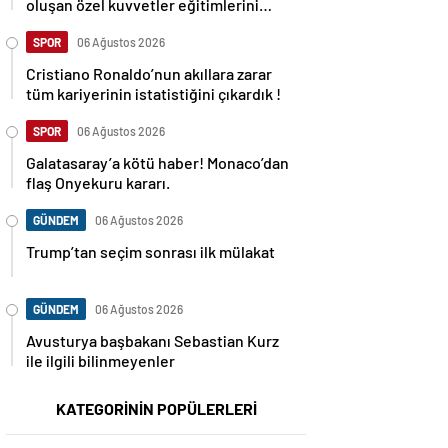
oluşan özel kuvvetler eğitimlerini
başlattı.
SPOR
06 Ağustos 2026
Cristiano Ronaldo’nun akıllara zarar
tüm kariyerinin istatistiğini çıkardık !
SPOR
06 Ağustos 2026
Galatasaray’a kötü haber! Monaco’dan
flaş Onyekuru kararı.
GÜNDEM
06 Ağustos 2026
Trump’tan seçim sonrası ilk mülakat
GÜNDEM
06 Ağustos 2026
Avusturya başbakanı Sebastian Kurz
ile ilgili bilinmeyenler
KATEGORİNİN POPÜLERLERİ