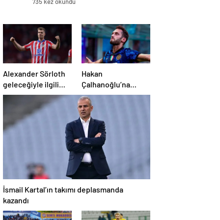
735 kez okundu
Alexander Sörloth
Hakan
geleceğiyle ilgili
Çalhanoğlu’na
konuştu
mafya
soruşturması:
Mahkeme cezasını
açıkladı
İsmail Kartal’ın takımı deplasmanda
kazandı