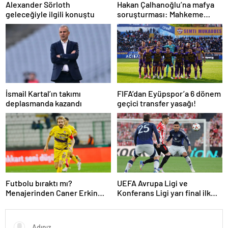
Alexander Sörloth
Hakan Çalhanoğlu’na mafya
geleceğiyle ilgili konuştu
soruşturması: Mahkeme
cezasını açıkladı
İsmail Kartal’ın takımı
FIFA’dan Eyüpspor’a 6 dönem
deplasmanda kazandı
geçici transfer yasağı!
Futbolu bıraktı mı?
UEFA Avrupa Ligi ve
Menajerinden Caner Erkin
Konferans Ligi yarı final ilk
açıklaması
maçları tamamlandı