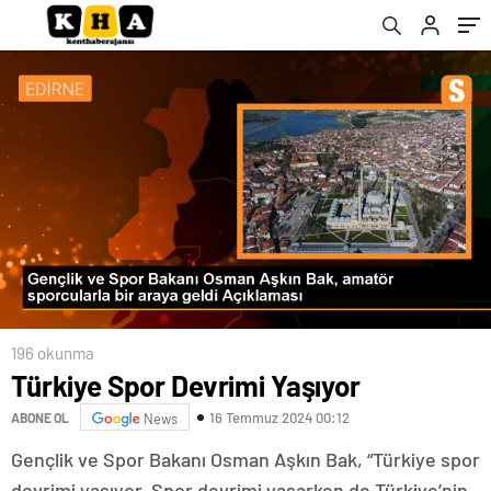
Şampiyonası’nda gümüş madalya kazandı
196 okunma
Türkiye Spor Devrimi Yaşıyor
16 Temmuz 2024 00:12
ABONE OL
News
Gençlik ve Spor Bakanı Osman Aşkın Bak, “Türkiye spor
devrimi yaşıyor. Spor devrimi yaşarken de Türkiye’nin