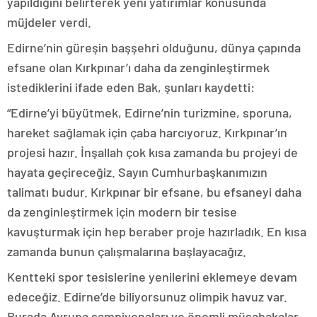
yapıldığını belirterek yeni yatırımlar konusunda
müjdeler verdi.
Edirne’nin güreşin başşehri olduğunu, dünya çapında
efsane olan Kırkpınar’ı daha da zenginleştirmek
istediklerini ifade eden Bak, şunları kaydetti:
“Edirne’yi büyütmek, Edirne’nin turizmine, sporuna,
hareket sağlamak için çaba harcıyoruz. Kırkpınar’ın
projesi hazır. İnşallah çok kısa zamanda bu projeyi de
hayata geçireceğiz. Sayın Cumhurbaşkanımızın
talimatı budur. Kırkpınar bir efsane, bu efsaneyi daha
da zenginleştirmek için modern bir tesise
kavuşturmak için hep beraber proje hazırladık. En kısa
zamanda bunun çalışmalarına başlayacağız.
Kentteki spor tesislerine yenilerini eklemeye devam
edeceğiz. Edirne’de biliyorsunuz olimpik havuz var.
Burada Avrupa şampiyonaları ve önemli müsabakalar