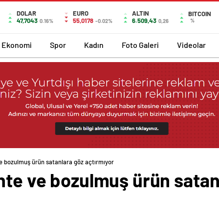
DOLAR
EURO
ALTIN
BITCOIN
47,7043
55,0178
6.509,43
%
0.16%
-0.02%
0,26
Ekonomi
Spor
Kadın
Foto Galeri
Videolar
ve bozulmuş ürün satanlara göz açtırmıyor
ahte ve bozulmuş ürün satan