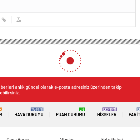
: Geri dönmek istedi felaketi yaşadı
 dans: Geri dönmek istedi f