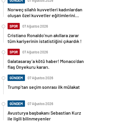
GÜNDEM
07 Ağustos 2026
Norweç silahlı kuvvetleri kadınlardan
oluşan özel kuvvetler eğitimlerini
başlattı.
SPOR
07 Ağustos 2026
Cristiano Ronaldo’nun akıllara zarar
tüm kariyerinin istatistiğini çıkardık !
SPOR
07 Ağustos 2026
Galatasaray’a kötü haber! Monaco’dan
flaş Onyekuru kararı.
GÜNDEM
07 Ağustos 2026
Trump’tan seçim sonrası ilk mülakat
GÜNDEM
07 Ağustos 2026
Avusturya başbakanı Sebastian Kurz
ile ilgili bilinmeyenler