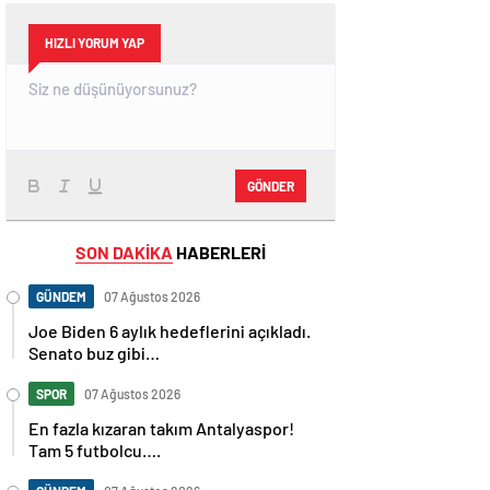
HIZLI YORUM YAP
GÖNDER
SON DAKİKA
HABERLERİ
GÜNDEM
07 Ağustos 2026
Joe Biden 6 aylık hedeflerini açıkladı.
Senato buz gibi…
SPOR
07 Ağustos 2026
En fazla kızaran takım Antalyaspor!
Tam 5 futbolcu….