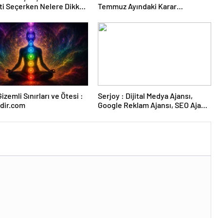
ti Seçerken Nelere Dikkat
Temmuz Ayındaki Karar
iniz
Duruşmasına Çevrildi
izemli Sınırları ve Ötesi :
Serjoy : Dijital Medya Ajansı,
dir.com
Google Reklam Ajansı, SEO Ajansı
ve Web Tasarım Ajansı