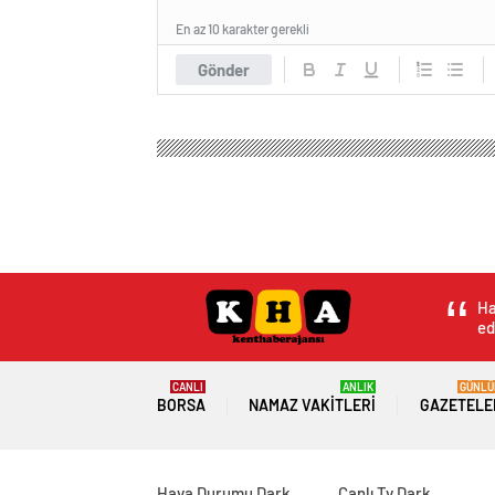
En az 10 karakter gerekli
Gönder
Kent Haber Ajansı
Genel
Üst geçitte ölümle dans
Üst geçitte ölümle