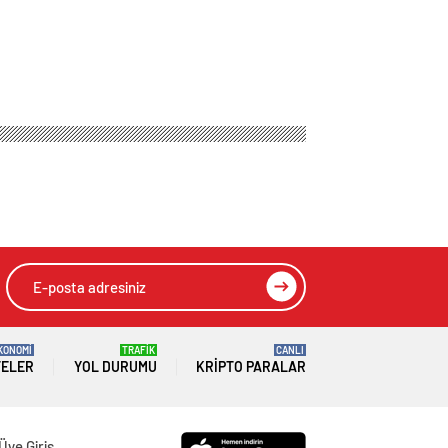
elaketi yaşadı
HIZLI YORUM YAP
GÖNDER