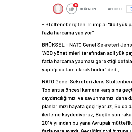
0
BEĞENDİM
ABONE OL
– Stolteneberg’ten Trump’a: “Adil yük 
fazla harcama yapıyor”
BRÜKSEL – NATO Genel Sekreteri Jens S
“ABD yönetimleri tarafından adil yük pa
fazla harcama yapması gerektiği defalar
yaptığı da tam olarak budur” dedi.
NATO Genel Sekreteri Jens Stoltenberg
Toplantısı öncesi kamera karşısına geçti
caydırıcılığımızı ve savunmamızı daha d
planlarımızı hayata geçiriyoruz. Bu da 
ilerleme kaydediyoruz. Bugün son rakaml
2014 yılından bu yana Avrupalı müttefi
fazla para ayırdı. Geçtiğimiz yıl Avrupal