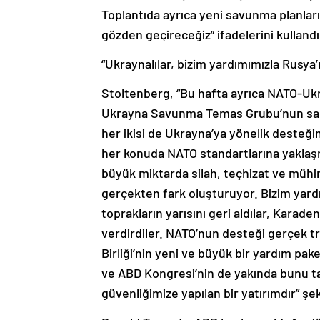
Toplantıda ayrıca yeni savunma planla
gözden geçireceğiz” ifadelerini kullandı
“Ukraynalılar, bizim yardımımızla Rusya’nı
Stoltenberg, “Bu hafta ayrıca NATO-Ukra
Ukrayna Savunma Temas Grubu’nun sanal 
her ikisi de Ukrayna’ya yönelik desteği
her konuda NATO standartlarına yaklaş
büyük miktarda silah, teçhizat ve müh
gerçekten fark oluşturuyor. Bizim yardı
toprakların yarısını geri aldılar, Karade
verdirdiler. NATO’nun desteği gerçek tr
Birliği’nin yeni ve büyük bir yardım pak
ve ABD Kongresi’nin de yakında bunu ta
güvenliğimize yapılan bir yatırımdır” şe