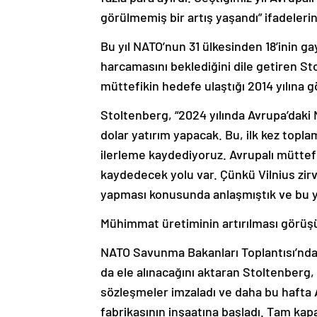
görülmemiş bir artış yaşandı” ifadelerini
Bu yıl NATO’nun 31 ülkesinden 18’inin ga
harcamasını beklediğini dile getiren St
müttefikin hedefe ulaştığı 2014 yılına g
Stoltenberg, “2024 yılında Avrupa’dak
dolar yatırım yapacak. Bu, ilk kez topla
ilerleme kaydediyoruz. Avrupalı müttefi
kaydedecek yolu var. Çünkü Vilnius zir
yapması konusunda anlaşmıştık ve bu 
Mühimmat üretiminin artırılması görüş
NATO Savunma Bakanları Toplantısı’nd
da ele alınacağını aktaran Stoltenberg,
sözleşmeler imzaladı ve daha bu hafta
fabrikasının inşaatına başladı. Tam kap