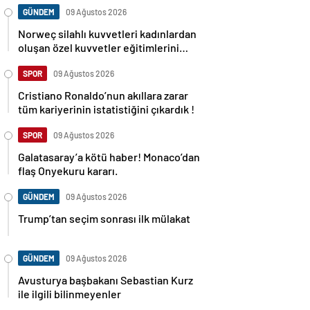
GÜNDEM
09 Ağustos 2026
Norweç silahlı kuvvetleri kadınlardan
oluşan özel kuvvetler eğitimlerini
başlattı.
SPOR
09 Ağustos 2026
Cristiano Ronaldo’nun akıllara zarar
tüm kariyerinin istatistiğini çıkardık !
SPOR
09 Ağustos 2026
Galatasaray’a kötü haber! Monaco’dan
flaş Onyekuru kararı.
GÜNDEM
09 Ağustos 2026
Trump’tan seçim sonrası ilk mülakat
GÜNDEM
09 Ağustos 2026
Avusturya başbakanı Sebastian Kurz
ile ilgili bilinmeyenler