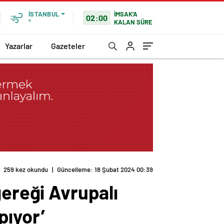
İMSAK'A
İSTANBUL
02:00
KALAN SÜRE
°
Yazarlar
Gazeteler
a
259 kez okundu
|
Güncelleme: 18 Şubat 2024 00:39
gereği Avrupalı
pıyor’