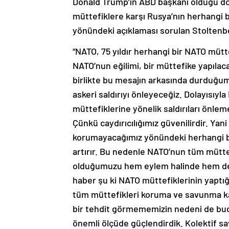
Donald Trump’ın ABD başkanı olduğu 
müttefiklere karşı Rusya’nın herhangi 
yönündeki açıklaması sorulan Stoltenb
“NATO, 75 yıldır herhangi bir NATO mütte
NATO’nun eğilimi, bir müttefike yapılaca
birlikte bu mesajın arkasında durduğum
askeri saldırıyı önleyeceğiz. Dolayısıy
müttefiklerine yönelik saldırıları önlem
Çünkü caydırıcılığımız güvenilirdir. Yan
korumayacağımız yönündeki herhangi bir 
artırır. Bu nedenle NATO’nun tüm müt
olduğumuzu hem eylem halinde hem de s
haber şu ki NATO müttefiklerinin yaptığ
tüm müttefikleri koruma ve savunma kara
bir tehdit görmememizin nedeni de bud
önemli ölçüde güçlendirdik. Kolektif s