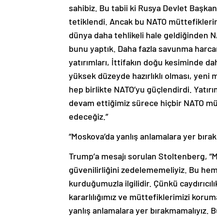
sahibiz. Bu tabii ki Rusya Devlet Başkanı
tetiklendi. Ancak bu NATO müttefiklerini
dünya daha tehlikeli hale geldiğinden 
bunu yaptık. Daha fazla savunma harca
yatırımları, İttifakın doğu kesiminde da
yüksek düzeyde hazırlıklı olması, yeni 
hep birlikte NATO’yu güçlendirdi. Yat
devam ettiğimiz sürece hiçbir NATO mü
edeceğiz.”
“Moskova’da yanlış anlamalara yer bıra
Trump’a mesajı sorulan Stoltenberg, “M
güvenilirliğini zedelememeliyiz. Bu hem
kurduğumuzla ilgilidir. Çünkü caydırıcıl
kararlılığımız ve müttefiklerimizi koru
yanlış anlamalara yer bırakmamalıyız. 