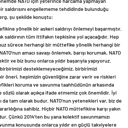
dönemde NATO için yeterince harcama yapmayan
bir saldırısını engellememe tehdidinde bulunduğu
erg, şu şekilde konuştu:
fikine yönelik bir askeri saldırıyı önlemeyi başarmıştır.
k saldırının tüm ittifakın tepkisine yol açacağıdır. Hep
uz sürece herhangi bir müttefike yönelik herhangi bir
la NATO’nun amacı savaşı önlemek, barışı korumak, NATO
ektir ve biz bunu onlarca yıldır başarıyla yapıyoruz.
i birbirimizi desteklemeyeceğimiz, birbirimizi
öneri, hepimizin güvenliğine zarar verir ve riskleri
tefikleri koruma ve savunma taahhüdünün arkasında
özlü olarak açıkça ifade etmemiz çok önemlidir. İyi
ı da tam olarak budur. NATO’nun yetenekleri var, biz de
rlılığına sahibiz. Hiçbir NATO müttefikine karşı yakın
ur. Çünkü 2014’ten bu yana kolektif savunmamızı
avunma konusunda onlarca yıldır en güçlü takviyelere