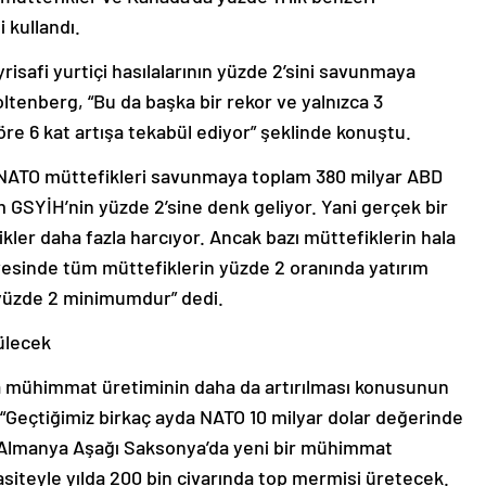
 kullandı.
yrisafi yurtiçi hasılalarının yüzde 2’sini savunmaya
oltenberg, “Bu da başka bir rekor ve yalnızca 3
öre 6 kat artışa tekabül ediyor” şeklinde konuştu.
i NATO müttefikleri savunmaya toplam 380 milyar ABD
m GSYİH’nin yüzde 2’sine denk geliyor. Yani gerçek bir
kler daha fazla harcıyor. Ancak bazı müttefiklerin hala
vesinde tüm müttefiklerin yüzde 2 oranında yatırım
yüzde 2 minimumdur” dedi.
ülecek
a mühimmat üretiminin daha da artırılması konusunun
 “Geçtiğimiz birkaç ayda NATO 10 milyar dolar değerinde
 Almanya Aşağı Saksonya’da yeni bir mühimmat
asiteyle yılda 200 bin civarında top mermisi üretecek.