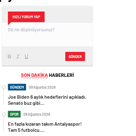
HIZLI YORUM YAP
GÖNDER
SON DAKİKA
HABERLERİ
GÜNDEM
09 Ağustos 2026
Joe Biden 6 aylık hedeflerini açıkladı.
Senato buz gibi…
SPOR
09 Ağustos 2026
En fazla kızaran takım Antalyaspor!
Tam 5 futbolcu….