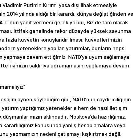
 Vladimir Putin’in Kırım’ı yasa dışı ilhak etmesiyle
n 2014 yılında aldığı bir karardı, dünya değiştiğinden ve
NATO’nun yanıt vermesi gerekiyordu. Biz de tam olarak
ması, ittifak genelinde rekor düzeyde yüksek savunma
ha fazla kuvvetin konuşlandırılması, kuvvetlerimizin
modern yeteneklere yapılan yatırımlar, bunların hepsi
ırım yapmaya devam ettiğimiz, NATO’ya uyum sağlamaya
ttefikimizin saldırıya uğramamasını sağlamaya devam
kmamalıyız”
esajım aynen söylediğim gibi. NATO’nun caydırıcılığının
 yatırım yaptığımız yeteneklerle hem de nasıl iletişim
ık düşmanlarımızın aklındadır. Moskova’da hazırlığımız,
ma kararlılığımız konusunda yanlış hesaplamalara veya
Bunu yapmamızın nedeni çatışmayı kışkırtmak değil,