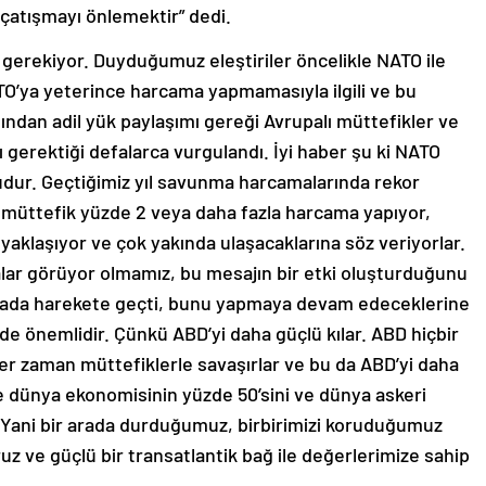
i çatışmayı önlemektir” dedi.
gerekiyor. Duyduğumuz eleştiriler öncelikle NATO ile
NATO’ya yeterince harcama yapmamasıyla ilgili ve bu
fından adil yük paylaşımı gereği Avrupalı müttefikler ve
gerektiği defalarca vurgulandı. İyi haber şu ki NATO
budur. Geçtiğimiz yıl savunma harcamalarında rekor
8 müttefik yüzde 2 veya daha fazla harcama yapıyor,
yaklaşıyor ve çok yakında ulaşacaklarına söz veriyorlar.
lar görüyor olmamız, bu mesajın bir etki oluşturduğunu
anada harekete geçti, bunu yapmaya devam edeceklerine
e önemlidir. Çünkü ABD’yi daha güçlü kılar. ABD hiçbir
er zaman müttefiklerle savaşırlar ve bu da ABD’yi daha
kte dünya ekonomisinin yüzde 50’sini ve dünya askeri
 Yani bir arada durduğumuz, birbirimizi koruduğumuz
uz ve güçlü bir transatlantik bağ ile değerlerimize sahip