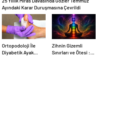
25 Yıllık Miras Davasında Gözler Temmuz
Ayındaki Karar Duruşmasına Çevrildi
Ortopodoloji İle
Zihnin Gizemli
Diyabetik Ayak
Sınırları ve Ötesi :
Yarası Tedavisi
Nasılnedir.com