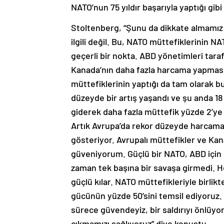
NATO’nun 75 yıldır başarıyla yaptığı gib
Stoltenberg, “Şunu da dikkate almamız 
ilgili değil. Bu, NATO müttefiklerinin 
geçerli bir nokta. ABD yönetimleri tara
Kanada’nın daha fazla harcama yapması 
müttefiklerinin yaptığı da tam olarak 
düzeyde bir artış yaşandı ve şu anda 1
giderek daha fazla müttefik yüzde 2’ye 
Artık Avrupa’da rekor düzeyde harcama
gösteriyor. Avrupalı müttefikler ve K
güveniyorum. Güçlü bir NATO, ABD için d
zaman tek başına bir savaşa girmedi. H
güçlü kılar. NATO müttefikleriyle birli
gücünün yüzde 50’sini temsil ediyoruz.
sürece güvendeyiz, bir saldırıyı önlüyor
çıkmamızı sağlıyoruz” diye konuştu.