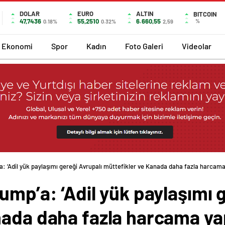
DOLAR
EURO
ALTIN
BITCOIN
47,7436
55,2510
6.660,55
%
0.18%
0.32%
2,59
Ekonomi
Spor
Kadın
Foto Galeri
Videolar
a: ‘Adil yük paylaşımı gereği Avrupalı müttefikler ve Kanada daha fazla harcam
ump’a: ‘Adil yük paylaşımı 
nada daha fazla harcama ya