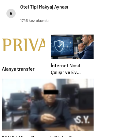
Otel Tipi Makyaj Aynası
5
1745 kez okundu
İnternet Nasıl
Alanya transfer
Çalışır ve Ev
Interneti Seçerken
Nelere Dikkat
Etmelisiniz