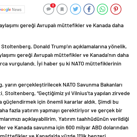
0
News
paylaşımı gereği Avrupalı müttefikler ve Kanada daha
toltenberg, Donald Trump’ın açıklamalarına yönelik,
ylaşımı gereği Avrupalı müttefikler ve Kanada’nın daha
ca vurgulandı. İyi haber şu ki NATO müttefiklerinin
, yarın gerçekleştirilecek NATO Savunma Bakanları
. Stoltenberg, “Geçtiğimiz yıl Vilnius’ta yapılan zirvede
a güçlendirmek için önemli kararlar aldık. Şimdi bu
daha fazla yatırım yapmayı gerektiriyor ve gerçek bir
arımızı açıklayabilirim. Yatırım taahhüdünün verildiği
kler ve Kanada savunma için 600 milyar ABD dolarından
ı müttefikler ve Kanada’da yüzde 11’lik benzeri