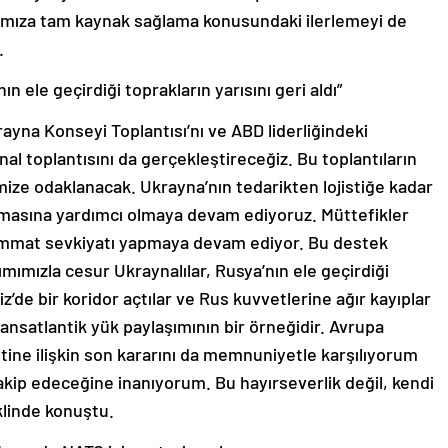
rımıza tam kaynak sağlama konusundaki ilerlemeyi de
.
n ele geçirdiği toprakların yarısını geri aldı”
yna Konseyi Toplantısı’nı ve ABD liderliğindeki
toplantısını da gerçekleştireceğiz. Bu toplantıların
mize odaklanacak. Ukrayna’nın tedarikten lojistiğe kadar
masına yardımcı olmaya devam ediyoruz. Müttefikler
immat sevkiyatı yapmaya devam ediyor. Bu destek
mımızla cesur Ukraynalılar, Rusya’nın ele geçirdiği
niz’de bir koridor açtılar ve Rus kuvvetlerine ağır kayıplar
ansatlantik yük paylaşımının bir örneğidir. Avrupa
etine ilişkin son kararını da memnuniyetle karşılıyorum
kip edeceğine inanıyorum. Bu hayırseverlik değil, kendi
klinde konuştu.