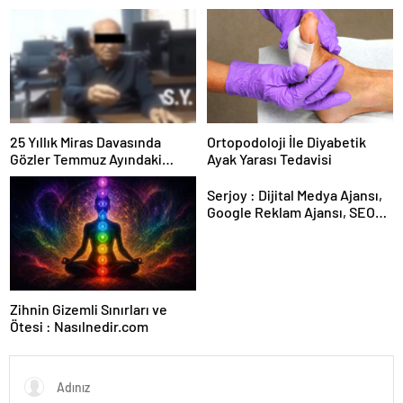
Dikkat Etmelisiniz
25 Yıllık Miras Davasında
Ortopodoloji İle Diyabetik
Gözler Temmuz Ayındaki
Ayak Yarası Tedavisi
Karar Duruşmasına Çevrildi
Serjoy : Dijital Medya Ajansı,
Google Reklam Ajansı, SEO
Ajansı ve Web Tasarım Ajansı
Zihnin Gizemli Sınırları ve
Ötesi : Nasılnedir.com