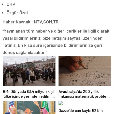
CHP
Özgür Özel
Haber Kaynak : NTV.COM.TR
“Yayınlanan tüm haber ve diğer içerikler ile ilgili olarak
yasal bildirimlerinizi bize iletişim sayfası üzerinden
iletiniz. En kısa süre içerisinde bildirimlerinize geri
dönüş sağlanılacaktır.”
BM: Dünyada 83,4 milyon kişi
Avustralya’da 200 yıllık
‘ülke içinde yerinden edilmiş’
imkansız matematik problemi
olarak yaşıyor
çözüldü
Gazze’de can kaybı 52 bin