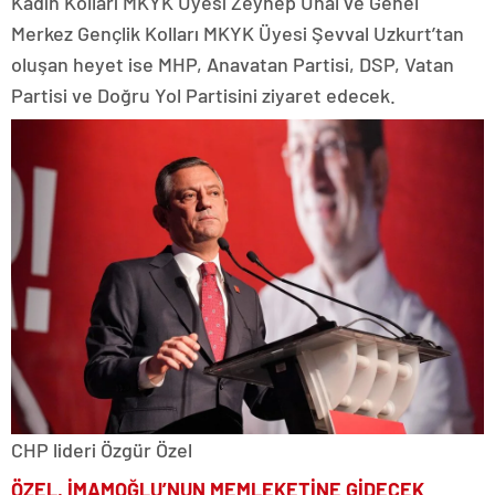
Kadın Kolları MKYK Üyesi Zeynep Ünal ve Genel
Merkez Gençlik Kolları MKYK Üyesi Şevval Uzkurt’tan
oluşan heyet ise MHP, Anavatan Partisi, DSP, Vatan
Partisi ve Doğru Yol Partisini ziyaret edecek.
CHP lideri Özgür Özel
ÖZEL, İMAMOĞLU’NUN MEMLEKETİNE GİDECEK