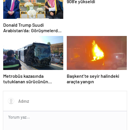
908’e yükseldi
Donald Trump Suudi
Arabistan’da: Görüşmelerde
uyukladı
Metrobüs kazasında
Başkent’te seyir halindeki
tutuklanan sürücünün
araçta yangın
ifadesine ulaşıldı