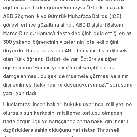
eğitimi alan Türk öğrenci Rümeysa Öztürk, maskeli
ABD Göçmenlik ve Gümrük Muhafaza Dairesi (ICE)
görevlilerince gözaltına alındı. ABD Dışişleri Bakanı
Marco Rubio, ‘Hamas’ı desteklediğini’ iddia ettiği en az
300 yabancı öğrencinin vizelerinin iptal edildiğini
duyurdu. Bunlar arasında ABD’den sınır dışı edilecek
olan Türk öğrenci Öztürk de var. Öztürk ve diğer
öğrencilerin ‘Hamas yanlısı/İsrail karşıtı’ olarak
damgalanması, bu şekilde muamele görmesi ve sınır
dışı edilmesi hakkında ne düşünüyorsunuz?” sorusunu
yazılı yanıtladı.
Uluslararası insan hakları hukuku uyarınca, milliyeti ne
olursa olsun herkesin, misilleme korkusu olmadan
ifade özgürlüğü ve barışçıl toplanma hakkı gibi belirli
özgürlüklere sahip olduğunu hatırlatan Throssell,