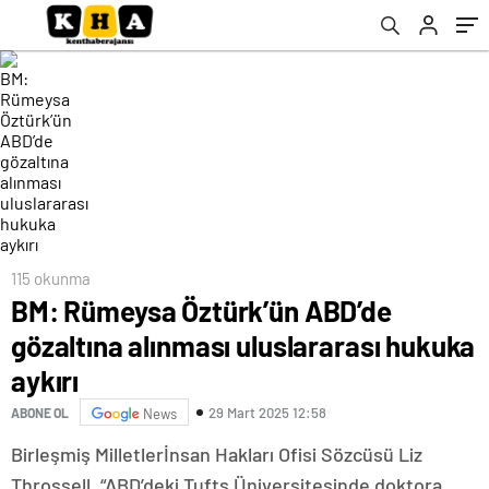
115 okunma
BM: Rümeysa Öztürk’ün ABD’de
gözaltına alınması uluslararası hukuka
aykırı
29 Mart 2025 12:58
ABONE OL
News
Birleşmiş Milletlerİnsan Hakları Ofisi Sözcüsü Liz
Throssell, “ABD’deki Tufts Üniversitesinde doktora