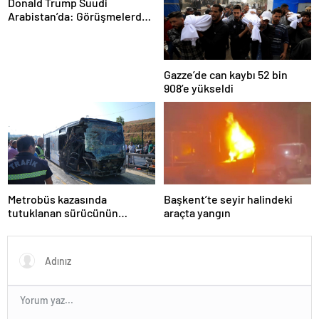
Donald Trump Suudi
Arabistan’da: Görüşmelerde
uyukladı
Gazze’de can kaybı 52 bin
908’e yükseldi
Metrobüs kazasında
Başkent’te seyir halindeki
tutuklanan sürücünün
araçta yangın
ifadesine ulaşıldı