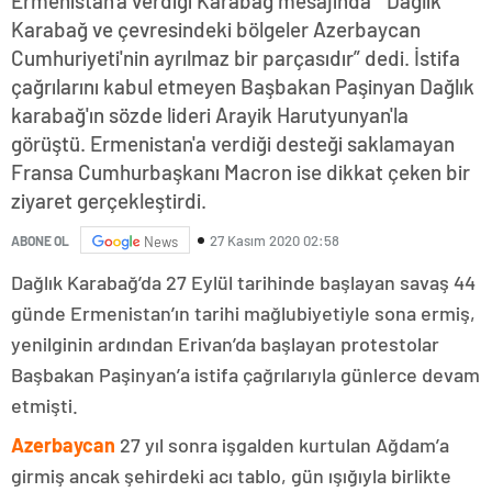
Ermenistan'a verdiği Karabağ mesajında “ Dağlık
Karabağ ve çevresindeki bölgeler Azerbaycan
Cumhuriyeti'nin ayrılmaz bir parçasıdır” dedi. İstifa
çağrılarını kabul etmeyen Başbakan Paşinyan Dağlık
karabağ'ın sözde lideri Arayik Harutyunyan'la
görüştü. Ermenistan'a verdiği desteği saklamayan
Fransa Cumhurbaşkanı Macron ise dikkat çeken bir
ziyaret gerçekleştirdi.
27 Kasım 2020 02:58
ABONE OL
News
Dağlık Karabağ’da 27 Eylül tarihinde başlayan savaş 44
günde Ermenistan’ın tarihi mağlubiyetiyle sona ermiş,
yenilginin ardından Erivan’da başlayan protestolar
Başbakan Paşinyan’a istifa çağrılarıyla günlerce devam
etmişti.
Azerbaycan
27 yıl sonra işgalden kurtulan Ağdam’a
girmiş ancak şehirdeki acı tablo, gün ışığıyla birlikte