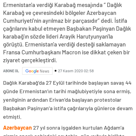
Ermenistan'a verdiği Karabağ mesajında “ Dağlık
Karabağ ve çevresindeki bölgeler Azerbaycan
Cumhuriyeti'nin ayrılmaz bir parçasıdır” dedi. İstifa
çağrılarını kabul etmeyen Başbakan Paşinyan Dağlık
karabağ'ın sözde lideri Arayik Harutyunyan'la
görüştü. Ermenistan'a verdiği desteği saklamayan
Fransa Cumhurbaşkanı Macron ise dikkat çeken bir
ziyaret gerçekleştirdi.
27 Kasım 2020 02:58
ABONE OL
News
Dağlık Karabağ’da 27 Eylül tarihinde başlayan savaş 44
günde Ermenistan’ın tarihi mağlubiyetiyle sona ermiş,
yenilginin ardından Erivan’da başlayan protestolar
Başbakan Paşinyan’a istifa çağrılarıyla günlerce devam
etmişti.
Azerbaycan
27 yıl sonra işgalden kurtulan Ağdam’a
girmiş ancak şehirdeki acı tablo, gün ışığıyla birlikte