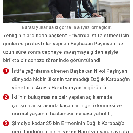
Burası yukarıda ki görselin altyazı örneğidir.
Yenilginin ardından başkent Erivan’da istifa etmesi için
günlerce protestolar yapılan Başbakan Paşinyan ise
uzun süre sonra cepheye savaşmaya giden eşiyle
birlikte bir cenaze töreninde görüntülendi.
İstifa çağrılarına direnen Başbakan Nikol Paşinyan,
dünyada hiçbir ülkenin tanımadığı Dağlık Karabağ’ın
yöneticisi Arayik Harutyunyan’la görüştü.
İkilinin buluşmasına dair yapılan açıklamada
çatışmalar sırasında kaçanların geri dönmesi ve
normal yaşamın başlaması masaya yatırıldı.
Şimdiye kadar 25 bin Ermeninin Dağlık Karabağ’a
geri döndüğü bilgisini veren Harutyunyan, savaşta