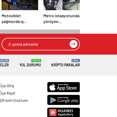
Motosiklet
Metro istasyonunda
yağmurda iş
yürüyen
makinesine çarptı
merdivenlerde
reklam panosu
genç kadının
üzerine düştü
KONOMİ
TRAFİK
CANLI
TELER
YOL DURUMU
KRIPTO PARALAR
Üye Giriş
Üye Kayıt
Şifremi Unuttum