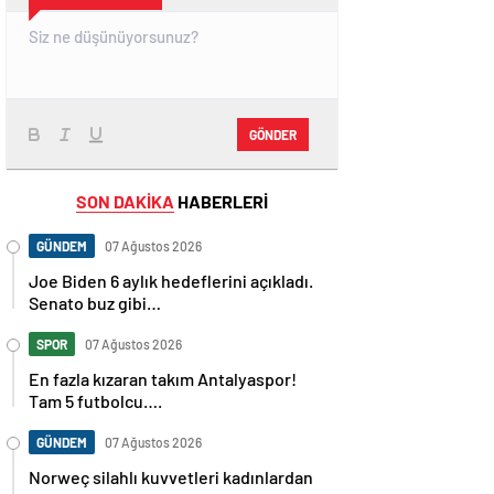
GÖNDER
SON DAKİKA
HABERLERİ
GÜNDEM
07 Ağustos 2026
Joe Biden 6 aylık hedeflerini açıkladı.
Senato buz gibi…
SPOR
07 Ağustos 2026
En fazla kızaran takım Antalyaspor!
Tam 5 futbolcu….
GÜNDEM
07 Ağustos 2026
Norweç silahlı kuvvetleri kadınlardan