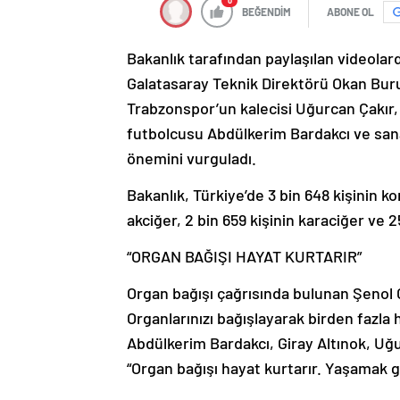
0
BEĞENDİM
ABONE OL
Bakanlık tarafından paylaşılan videola
Galatasaray Teknik Direktörü Okan Bur
Trabzonspor’un kalecisi Uğurcan Çakır, 
futbolcusu Abdülkerim Bardakcı ve sanat
önemini vurguladı.
Bakanlık, Türkiye’de 3 bin 648 kişinin ko
akciğer, 2 bin 659 kişinin karaciğer ve 25
“ORGAN BAĞIŞI HAYAT KURTARIR”
Organ bağışı çağrısında bulunan Şenol G
Organlarınızı bağışlayarak birden fazl
Abdülkerim Bardakcı, Giray Altınok, Uğ
“Organ bağışı hayat kurtarır. Yaşamak g