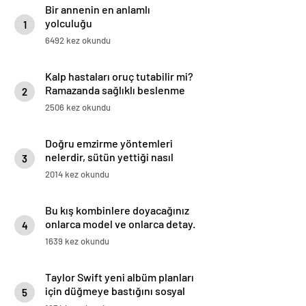
Bir annenin en anlamlı
yolculuğu
1
6492 kez okundu
Kalp hastaları oruç tutabilir mi?
Ramazanda sağlıklı beslenme
2
reçetesi
2506 kez okundu
Doğru emzirme yöntemleri
nelerdir, sütün yettiği nasıl
3
anlaşılır?
2014 kez okundu
Bu kış kombinlere doyacağınız
onlarca model ve onlarca detay.
4
1639 kez okundu
Taylor Swift yeni albüm planları
için düğmeye bastığını sosyal
5
medyadan duyurdu!