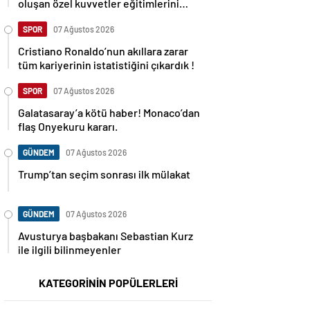
oluşan özel kuvvetler eğitimlerini
başlattı.
SPOR
07 Ağustos 2026
Cristiano Ronaldo’nun akıllara zarar
tüm kariyerinin istatistiğini çıkardık !
SPOR
07 Ağustos 2026
Galatasaray’a kötü haber! Monaco’dan
flaş Onyekuru kararı.
GÜNDEM
07 Ağustos 2026
Trump’tan seçim sonrası ilk mülakat
GÜNDEM
07 Ağustos 2026
Avusturya başbakanı Sebastian Kurz
ile ilgili bilinmeyenler
KATEGORİNİN POPÜLERLERİ