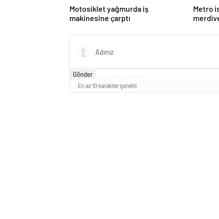
Motosiklet yağmurda iş
Metro 
makinesine çarptı
merdiv
genç ka
Gönder
En az 10 karakter gerekli