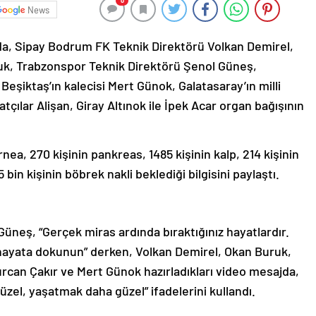
0
News
rda, Sipay Bodrum FK Teknik Direktörü Volkan Demirel,
uk, Trabzonspor Teknik Direktörü Şenol Güneş,
Beşiktaş’ın kalecisi Mert Günok, Galatasaray’ın milli
çılar Alişan, Giray Altınok ile İpek Acar organ bağışının
rnea, 270 kişinin pankreas, 1485 kişinin kalp, 214 kişinin
 bin kişinin böbrek nakli beklediği bilgisini paylaştı.
üneş, “Gerçek miras ardında bıraktığınız hayatlardır.
a hayata dokunun” derken, Volkan Demirel, Okan Buruk,
urcan Çakır ve Mert Günok hazırladıkları video mesajda,
üzel, yaşatmak daha güzel” ifadelerini kullandı.