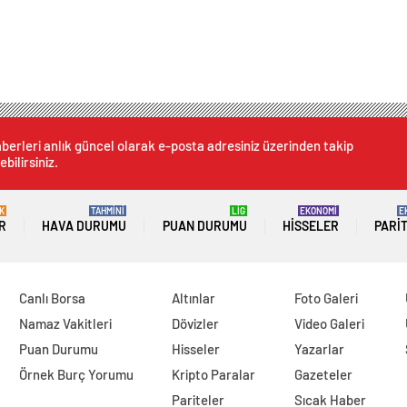
berleri anlık güncel olarak e-posta adresiniz üzerinden takip
ebilirsiniz.
K
TAHMİNİ
LİG
EKONOMİ
E
R
HAVA DURUMU
PUAN DURUMU
HISSELER
PARI
Canlı Borsa
Altınlar
Foto Galeri
Namaz Vakitleri
Dövizler
Video Galeri
Puan Durumu
Hisseler
Yazarlar
Örnek Burç Yorumu
Kripto Paralar
Gazeteler
Pariteler
Sıcak Haber