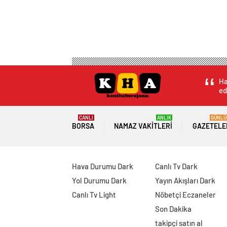
Ha
ed
CANLI
ANLIK
GÜNLÜ
BORSA
NAMAZ VAKITLERI
GAZETELE
Hava Durumu Dark
Canlı Tv Dark
Yol Durumu Dark
Yayın Akışları Dark
Canlı Tv Light
Nöbetçi Eczaneler
Son Dakika
takipçi satın al