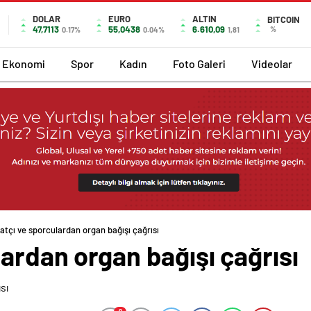
DOLAR
EURO
ALTIN
BITCOIN
47,7113
55,0438
6.610,09
%
0.17%
0.04%
1,81
Ekonomi
Spor
Kadın
Foto Galeri
Videolar
atçı ve sporculardan organ bağışı çağrısı
ardan organ bağışı çağrısı