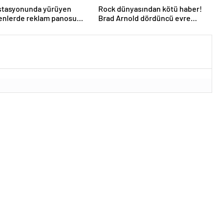
istasyonunda yürüyen
Rock dünyasından kötü haber!
enlerde reklam panosu
Brad Arnold dördüncü evre
dının üzerine düştü
kanser