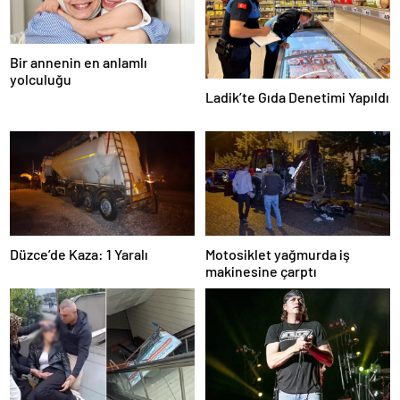
Bir annenin en anlamlı
yolculuğu
Ladik’te Gıda Denetimi Yapıldı
Düzce’de Kaza: 1 Yaralı
Motosiklet yağmurda iş
makinesine çarptı