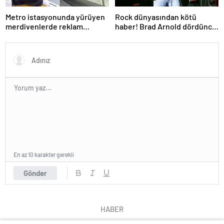
Metro istasyonunda yürüyen
Rock dünyasından kötü
merdivenlerde reklam
haber! Brad Arnold dördüncü
panosu genç kadının üzerine
evre kanser
düştü
En az 10 karakter gerekli
Gönder
HABER