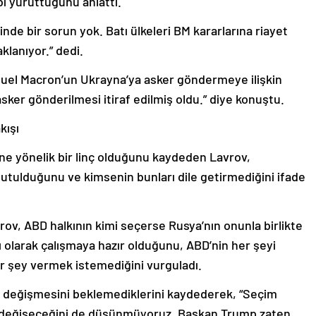
ibi yürüttüğünü anlattı.
nde bir sorun yok. Batı ülkeleri BM kararlarına riayet
lanıyor.” dedi.
el Macron’un Ukrayna’ya asker göndermeye ilişkin
sker gönderilmesi itiraf edilmiş oldu.” diye konuştu.
kışı
ne yönelik bir linç olduğunu kaydeden Lavrov,
unutulduğunu ve kimsenin bunları dile getirmediğini ifade
ov, ABD halkının kimi seçerse Rusya’nın onunla birlikte
ı olarak çalışmaya hazır olduğunu, ABD’nin her şeyi
bir şey vermek istemediğini vurguladı.
n değişmesini beklemediklerini kaydederek, “Seçim
in değişeceğini de düşünmüyoruz. Başkan Trump zaten