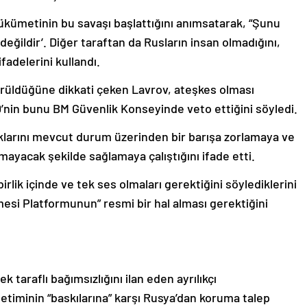
ükümetinin bu savaşı başlattığını anımsatarak, “Şunu
n değildir’. Diğer taraftan da Rusların insan olmadığını,
fadelerini kullandı.
dürüldüğüne dikkati çeken Lavrov, ateşkes olması
BD’nin bunu BM Güvenlik Konseyinde veto ettiğini söyledi.
halklarını mevcut durum üzerinden bir barışa zorlamaya ve
olmayacak şekilde sağlamaya çalıştığını ifade etti.
 birlik içinde ve tek ses olmaları gerektiğini söylediklerini
ilmesi Platformunun” resmi bir hal alması gerektiğini
 taraflı bağımsızlığını ilan eden ayrılıkçı
timinin “baskılarına” karşı Rusya’dan koruma talep