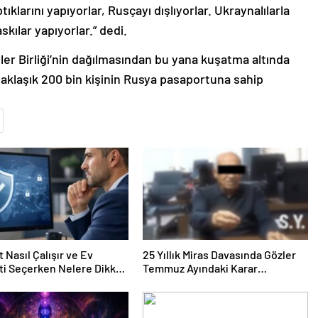
tıklarını yapıyorlar, Rusçayı dışlıyorlar. Ukraynalılarla
kılar yapıyorlar.” dedi.
tler Birliği’nin dağılmasından bu yana kuşatma altında
yaklaşık 200 bin kişinin Rusya pasaportuna sahip
 Nasıl Çalışır ve Ev
25 Yıllık Miras Davasında Gözler
ti Seçerken Nelere Dikkat
Temmuz Ayındaki Karar
iniz
Duruşmasına Çevrildi