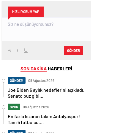
HIZLI YORUM YAP
GÖNDER
SON DAKİKA
HABERLERİ
GÜNDEM
08 Ağustos 2026
Joe Biden 6 aylık hedeflerini açıkladı.
Senato buz gibi…
SPOR
08 Ağustos 2026
En fazla kızaran takım Antalyaspor!
Tam 5 futbolcu….