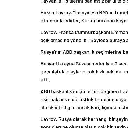
Tayvan’la ilişkilerini bağımsız bir ülke g
Bakan Lavrov, “Dolayısıyla BM’nin temeli
etmemektedirler. Sorun buradan kaynak
Lavrov, Fransa Cumhurbaşkanı Emmanu
açıklamasına yönelik, “Böylece buraya a
Rusya’nın ABD başkanlık seçimlerine ba
Rusya-Ukrayna Savaşı nedeniyle ülkesi
geçmişteki olayların çok hızlı şekilde 
etti.
ABD başkanlık seçimlerine değinen Lavr
eşit haklar ve dürüstlük temeline dayal
almak istediğini ancak karşılığında hiç
Lavrov, Rusya olarak herhangi bir şeyi
sonuçları ne olursa olsun çok bir şey