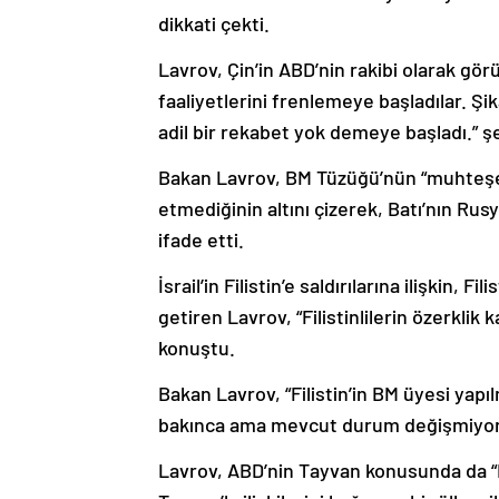
dikkati çekti.
Lavrov, Çin’in ABD’nin rakibi olarak g
faaliyetlerini frenlemeye başladılar. Ş
adil bir rekabet yok demeye başladı.” ş
Bakan Lavrov, BM Tüzüğü’nün “muhteşem
etmediğinin altını çizerek, Batı’nın Rusy
ifade etti.
İsrail’in Filistin’e saldırılarına ilişkin, Fi
getiren Lavrov, “Filistinlilerin özerkli
konuştu.
Bakan Lavrov, “Filistin’in BM üyesi yap
bakınca ama mevcut durum değişmiyor.” 
Lavrov, ABD’nin Tayvan konusunda da “Bi