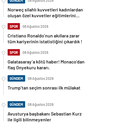
GÜNDEM
08 Ağustos 2026
Norweç silahlı kuvvetleri kadınlardan
oluşan özel kuvvetler eğitimlerini
başlattı.
SPOR
08 Ağustos 2026
Cristiano Ronaldo’nun akıllara zarar
tüm kariyerinin istatistiğini çıkardık !
SPOR
08 Ağustos 2026
Galatasaray’a kötü haber! Monaco’dan
flaş Onyekuru kararı.
GÜNDEM
08 Ağustos 2026
Trump’tan seçim sonrası ilk mülakat
GÜNDEM
08 Ağustos 2026
Avusturya başbakanı Sebastian Kurz
ile ilgili bilinmeyenler