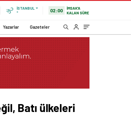
İMSAK'A
İSTANBUL
02:00
KALAN SÜRE
°
Yazarlar
Gazeteler
l, Batı ülkeleri