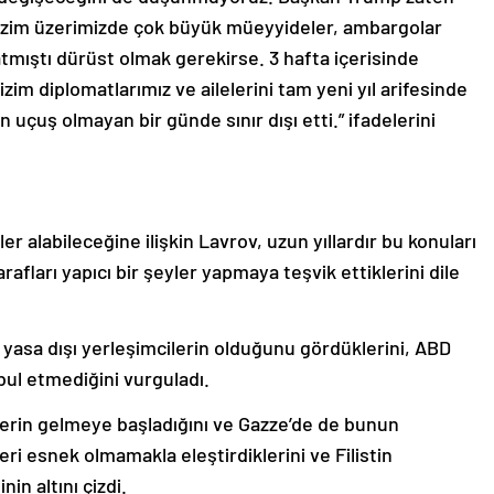
zim üzerimizde çok büyük müeyyideler, ambargolar
mıştı dürüst olmak gerekirse. 3 hafta içerisinde
im diplomatlarımız ve ailelerini tam yeni yıl arifesinde
 uçuş olmayan bir günde sınır dışı etti.” ifadelerini
 alabileceğine ilişkin Lavrov, uzun yıllardır bu konuları
fları yapıcı bir şeyler yapmaya teşvik ettiklerini dile
i yasa dışı yerleşimcilerin olduğunu gördüklerini, ABD
bul etmediğini vurguladı.
ilerin gelmeye başladığını ve Gazze’de de bunun
leri esnek olmamakla eleştirdiklerini ve Filistin
n altını çizdi.