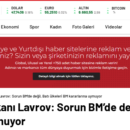
DOLAR
EURO
ALTIN
BITCOIN
47,7436
55,2510
6.660,55
%
0.18%
0.32%
2,59
Ekonomi
Spor
Kadın
Foto Galeri
Videolar
Lavrov: Sorun BM’de değil, Batı ülkeleri BM kararlarına uymuyor
anı Lavrov: Sorun BM’de deği
muyor