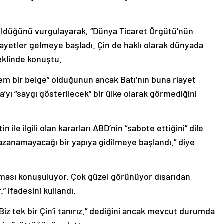
örüldüğünü vurgulayarak, “Dünya Ticaret Örgütü’nün
ikayetler gelmeye başladı. Çin de haklı olarak dünyada
eklinde konuştu.
 bir belge” olduğunun ancak Batı’nın buna riayet
a’yı “saygı gösterilecek” bir ülke olarak görmediğini
listin ile ilgili olan kararları ABD’nin “sabote ettiğini” dile
k kazanamayacağı bir yapıya gidilmeye başlandı.” diye
ılması konuşuluyor. Çok güzel görünüyor dışarıdan
ifadesini kullandı.
z tek bir Çin’i tanırız.” dediğini ancak mevcut durumda