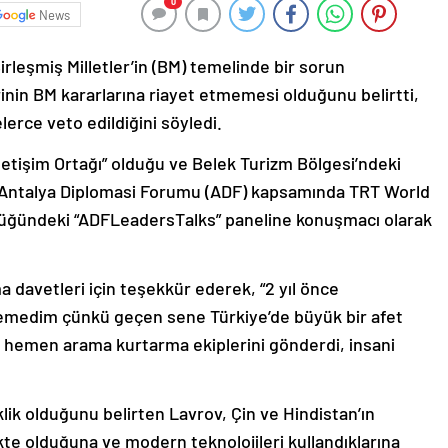
0
News
irleşmiş Milletler’in (BM) temelinde bir sorun
rinin BM kararlarına riayet etmemesi olduğunu belirtti,
lerce veto edildiğini söyledi.
İletişim Ortağı” olduğu ve Belek Turizm Bölgesi’ndeki
Antalya Diplomasi Forumu (ADF) kapsamında TRT World
lüğündeki “ADFLeadersTalks” paneline konuşmacı olarak
davetleri için teşekkür ederek, “2 yıl önce
medim çünkü geçen sene Türkiye’de büyük bir afet
ya hemen arama kurtarma ekiplerini gönderdi, insani
lik olduğunu belirten Lavrov, Çin ve Hindistan’ın
e olduğuna ve modern teknolojileri kullandıklarına