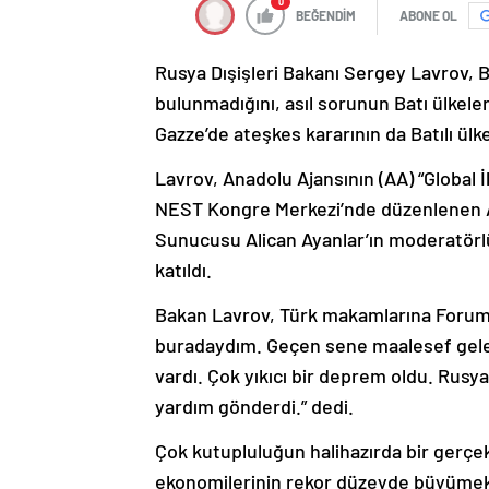
0
BEĞENDİM
ABONE OL
Rusya Dışişleri Bakanı Sergey Lavrov, B
bulunmadığını, asıl sorunun Batı ülkele
Gazze’de ateşkes kararının da Batılı ülke
Lavrov, Anadolu Ajansının (AA) “Global 
NEST Kongre Merkezi’nde düzenlenen 
Sunucusu Alican Ayanlar’ın moderatör
katıldı.
Bakan Lavrov, Türk makamlarına Foruma 
buradaydım. Geçen sene maalesef gele
vardı. Çok yıkıcı bir deprem oldu. Rus
yardım gönderdi.” dedi.
Çok kutupluluğun halihazırda bir gerçek
ekonomilerinin rekor düzeyde büyümekt