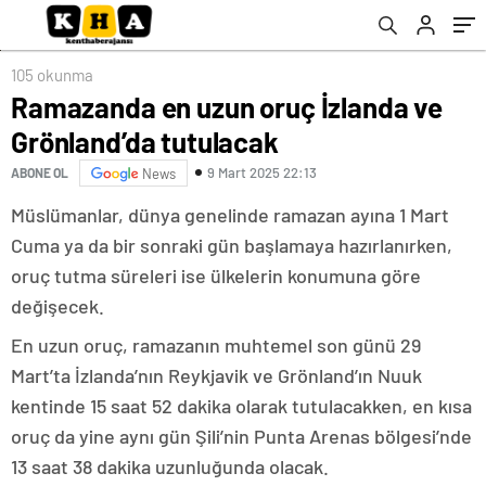
105 okunma
Ramazanda en uzun oruç İzlanda ve
Grönland’da tutulacak
9 Mart 2025 22:13
ABONE OL
News
Müslümanlar, dünya genelinde ramazan ayına 1 Mart
Cuma ya da bir sonraki gün başlamaya hazırlanırken,
oruç tutma süreleri ise ülkelerin konumuna göre
değişecek.
En uzun oruç, ramazanın muhtemel son günü 29
Mart’ta İzlanda’nın Reykjavik ve Grönland’ın Nuuk
kentinde 15 saat 52 dakika olarak tutulacakken, en kısa
oruç da yine aynı gün Şili’nin Punta Arenas bölgesi’nde
13 saat 38 dakika uzunluğunda olacak.