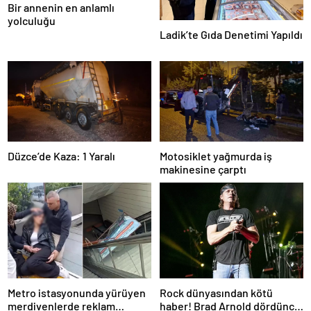
Bir annenin en anlamlı
yolculuğu
Ladik’te Gıda Denetimi Yapıldı
Düzce’de Kaza: 1 Yaralı
Motosiklet yağmurda iş
makinesine çarptı
Metro istasyonunda yürüyen
Rock dünyasından kötü
merdivenlerde reklam
haber! Brad Arnold dördüncü