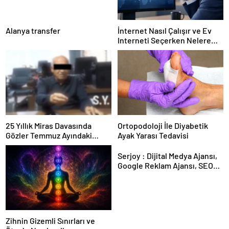
Alanya transfer
İnternet Nasıl Çalışır ve Ev
Interneti Seçerken Nelere
Dikkat Etmelisiniz
25 Yıllık Miras Davasında
Ortopodoloji İle Diyabetik
Gözler Temmuz Ayındaki
Ayak Yarası Tedavisi
Karar Duruşmasına Çevrildi
Serjoy : Dijital Medya Ajansı,
Google Reklam Ajansı, SEO
Ajansı ve Web Tasarım Ajansı
Zihnin Gizemli Sınırları ve