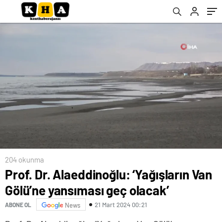
204 okunma
Prof. Dr. Alaeddinoğlu: ‘Yağışların Van
Gölü’ne yansıması geç olacak’
21 Mart 2024 00:21
ABONE OL
News