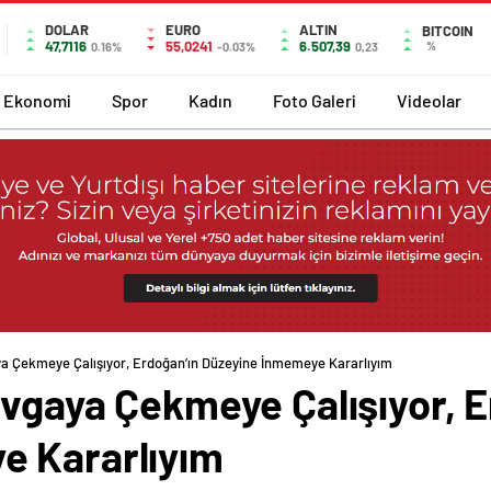
DOLAR
EURO
ALTIN
BITCOIN
47,7116
55,0241
6.507,39
%
0.16%
-0.03%
0,23
Ekonomi
Spor
Kadın
Foto Galeri
Videolar
ya Çekmeye Çalışıyor, Erdoğan’ın Düzeyine İnmemeye Kararlıyım
avgaya Çekmeye Çalışıyor, 
e Kararlıyım