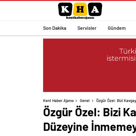
Son Dakika
Servisler
Gündem
Kent Haber Ajansı
Genel
Özgür Özel: Bizi Kavga
Özgür Özel: Bizi K
Düzeyine İnmemey