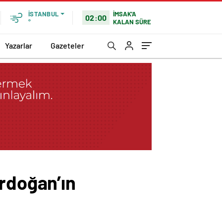
İMSAK'A
İSTANBUL
02:00
KALAN SÜRE
°
Yazarlar
Gazeteler
Erdoğan’ın