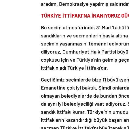
aradım. Demokrasiye yapılmış saldırıdır
TÜRKİYE İTTİFAKI’NA İNANIYORUZ G
Bu seçim atmosferinde, 31 Mart’ta bütü
sandıkların ve seçmenlerin baskı altına
seçimin yaşanmasını temenni ediyorum. 
diliyoruz. Cumhuriyet Halk Partisi büyük
coşkusu için ve Türkiye’nin gelmiş geçm
ittifakın adı Türkiye İttifakı’dır.
Geçtiğimiz seçimlerde bize 11 büyükşe
Emanetine çok iyi baktık. Şimdi onlarda
olmayan belediyelerde de bundan öncek
da aynı iyi belediyeciliği vaat ediyoruz.
sandık ittifakı kurar. Türkiye’nin umudu
ittifakların kazandırdığı büyük başarılar
seçmen Türkiye İttifakı’nı büyüterek s