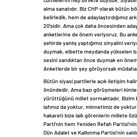
cümlelerini hep birlikte duyduk. Siyase
alma sanatıdır. Biz CHP olarak bütün b
belirledik, hem de adaylaştırdığımız ar
20’sidir. Ama çok daha öncesinden aday
anketlerine de önem veriyoruz. Bu anke
şehirde yanlış yaptığımız sinyalini veriy
duymak, elbette meydanda yükselen bazı 
sesini sandıktan önce duymak en öneml
Anketlerde bir şey görüyorsak müdahal
Bütün siyasi partilerle açık iletişim h
önündedir. Ama bazı görüşmeleri kimler
yürüttüğünü millet sormaktadır. Bizim 
lafımız da yoktur, minnetimiz de yok
hakareti bize laik görenlerin millete öz
Parti’nin hem Yeniden Refah Partisi’nin,
Dün Adalet ve Kalkınma Partisi’nin sald