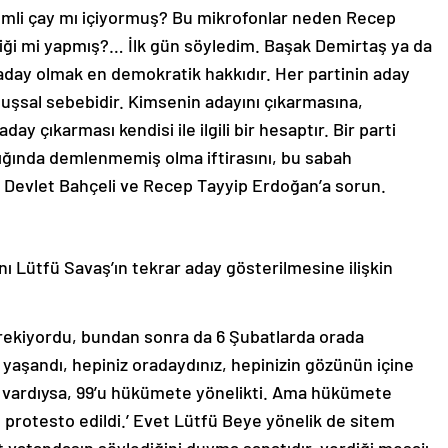
emli çay mı içiyormuş? Bu mikrofonlar neden Recep
liği mi yapmış?… İlk gün söyledim. Başak Demirtaş ya da
n aday olmak en demokratik hakkıdır. Her partinin aday
luşsal sebebidir. Kimsenin adayını çıkarmasına,
ay çıkarması kendisi ile ilgili bir hesaptır. Bir parti
ığında demlenmemiş olma iftirasını, bu sabah
 Devlet Bahçeli ve Recep Tayyip Erdoğan’a sorun.
ı Lütfü Savaş’ın tekrar aday gösterilmesine ilişkin
rekiyordu, bundan sonra da 6 Şubatlarda orada
 yaşandı, hepiniz oradaydınız, hepinizin gözünün içine
o vardıysa, 99’u hükümete yönelikti. Ama hükümete
 protesto edildi.’ Evet Lütfü Beye yönelik de sitem