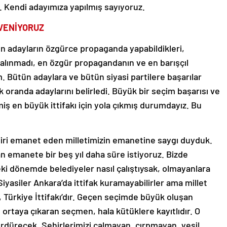
. Kendi adayımıza yapılmış sayıyoruz.
ÜVENİYORUZ
n adayların özgürce propaganda yapabildikleri,
 alınmadı, en özgür propagandanın ve en barışçıl
Bütün adaylara ve bütün siyasi partilere başarılar
 oranda adaylarını belirledi. Büyük bir seçim başarısı ve
iş en büyük ittifakı için yola çıkmış durumdayız. Bu
hiri emanet eden milletimizin emanetine saygı duyduk.
n emanete bir beş yıl daha süre istiyoruz. Bizde
i dönemde belediyeler nasıl çalıştıysak, olmayanlara
 Siyasiler Ankara’da ittifak kuramayabilirler ama millet
, Türkiye İttifakı’dır. Geçen seçimde büyük oluşan
ı ortaya çıkaran seçmen, hala kütüklere kayıtlıdır. O
ürdürecek. Şehirlerimizi çalmayan, çırpmayan, yeşil