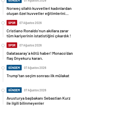
GÜNDEM
07 Ağustos 2026
Norweç silahlı kuvvetleri kadınlardan
oluşan özel kuvvetler eğitimlerini
başlattı.
SPOR
07 Ağustos 2026
Cristiano Ronaldo’nun akıllara zarar
tüm kariyerinin istatistiğini çıkardık !
SPOR
07 Ağustos 2026
Galatasaray’a kötü haber! Monaco’dan
flaş Onyekuru kararı.
GÜNDEM
07 Ağustos 2026
Trump’tan seçim sonrası ilk mülakat
GÜNDEM
07 Ağustos 2026
Avusturya başbakanı Sebastian Kurz
ile ilgili bilinmeyenler