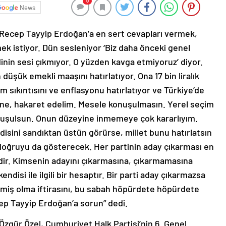
0
News
Recep Tayyip Erdoğan’a en sert cevapları vermek,
mek istiyor. Dün sesleniyor ‘Biz daha önceki genel
inin sesi çıkmıyor. O yüzden kavga etmiyoruz’ diyor.
n düşük emekli maaşını hatırlatıyor. Ona 17 bin liralık
im sıkıntısını ve enflasyonu hatırlatıyor ve Türkiye’de
ine, hakaret edelim. Mesele konuşulmasın. Yerel seçim
nuşulsun. Onun düzeyine inmemeye çok kararlıyım.
disini sandıktan üstün görürse, millet bunu hatırlatsın
de doğruyu da gösterecek. Her partinin aday çıkarması en
dir. Kimsenin adayını çıkarmasına, çıkarmamasına
ndisi ile ilgili bir hesaptır. Bir parti aday çıkarmazsa
iş olma iftirasını, bu sabah höpürdete höpürdete
cep Tayyip Erdoğan’a sorun” dedi.
Özgür Özel, Cumhuriyet Halk Partisi’nin 6. Genel