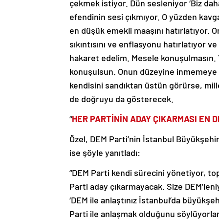
çekmek istiyor. Dün sesleniyor ‘Biz da
efendinin sesi çıkmıyor. O yüzden kavga 
en düşük emekli maaşını hatırlatıyor. Ona
sıkıntısını ve enflasyonu hatırlatıyor v
hakaret edelim. Mesele konuşulmasın. 
konuşulsun. Onun düzeyine inmemeye çok
kendisini sandıktan üstün görürse, millet
de doğruyu da gösterecek.
“
HER PARTİNİN ADAY ÇIKARMASI EN D
Özel, DEM Parti’nin İstanbul Büyükşehir
ise şöyle yanıtladı:
“DEM Parti kendi sürecini yönetiyor, t
Parti aday çıkarmayacak. Size DEM’leni
‘DEM ile anlaştınız İstanbul’da büyükşe
Parti ile anlaşmak olduğunu söylüyorla