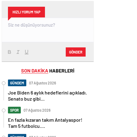
HIZLI YORUM YAP
GÖNDER
SON DAKİKA
HABERLERİ
GÜNDEM
07 Ağustos 2026
Joe Biden 6 aylık hedeflerini açıkladı.
Senato buz gibi…
SPOR
07 Ağustos 2026
En fazla kızaran takım Antalyaspor!
Tam 5 futbolcu….