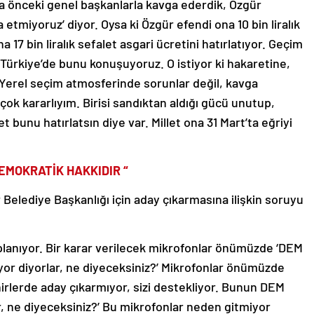
ha önceki genel başkanlarla kavga ederdik, Özgür
etmiyoruz’ diyor. Oysa ki Özgür efendi ona 10 bin liralık
 17 bin liralık sefalet asgari ücretini hatırlatıyor. Geçim
e Türkiye’de bunu konuşuyoruz. O istiyor ki hakaretine,
Yerel seçim atmosferinde sorunlar değil, kavga
 kararlıyım. Birisi sandıktan aldığı gücü unutup,
 bunu hatırlatsın diye var. Millet ona 31 Mart’ta eğriyi
EMOKRATİK HAKKIDIR “
 Belediye Başkanlığı için aday çıkarmasına ilişkin soruyu
oplanıyor. Bir karar verilecek mikrofonlar önümüzde ‘DEM
yor diyorlar, ne diyeceksiniz?’ Mikrofonlar önümüzde
hirlerde aday çıkarmıyor, sizi destekliyor. Bunun DEM
r, ne diyeceksiniz?’ Bu mikrofonlar neden gitmiyor