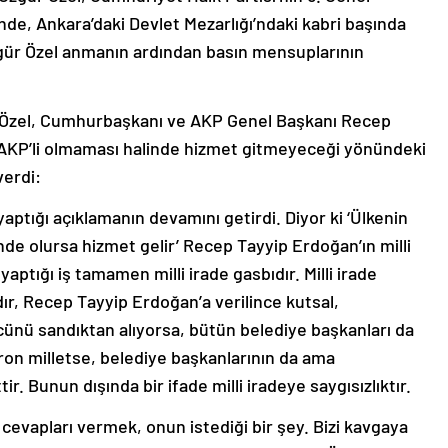
de, Ankara’daki Devlet Mezarlığı’ndaki kabri başında
zgür Özel anmanın ardından basın mensuplarının
ı Özel, Cumhurbaşkanı ve AKP Genel Başkanı Recep
n AKP’li olmaması halinde hizmet gitmeyeceği yönündeki
verdi:
ptığı açıklamanın devamını getirdi. Diyor ki ‘Ülkenin
de olursa hizmet gelir’ Recep Tayyip Erdoğan’ın milli
aptığı iş tamamen milli irade gasbıdır. Milli irade
ldır, Recep Tayyip Erdoğan’a verilince kutsal,
ünü sandıktan alıyorsa, bütün belediye başkanları da
ron milletse, belediye başkanlarının da ama
ir. Bunun dışında bir ifade milli iradeye saygısızlıktır.
evapları vermek, onun istediği bir şey. Bizi kavgaya