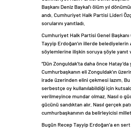
Başkanı Deniz Baykal’ı ölüm yıl dönümün
andı. Cumhuriyet Halk Partisi Lideri Ö
sorularını yanıtladı.
Cumhuriyet Halk Partisi Genel Başkan
Tayyip Erdoğan’ın illerde belediyeleri
söylemlerine ilişkin soruya şöyle yanıt 
“Dün Zonguldak’ta daha önce Hatay’da ya
Cumhurbaşkanın eli Zonguldak’ın üzerin
irade üzerinden elini çekmesi lazım. Bu y
serbestçe oy kullanılabildiği için kutsa
verilmeyince mundar olmaz. Nasıl o güc
gücünü sandıktan alır. Nasıl gerçek pat
cumhurbaşkanının da belirleyicisi millett
Bugün Recep Tayyip Erdoğan’a en sert c