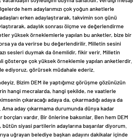
t vatandaşın söylediğini duyma sanatıdır, verdiği mesajı
ölgelerde hem adaylarımızı çok yoğun anketlerle
kadaşları erken adaylaştırarak, takvimin son günü
laştırarak, adaylık sonrası ölçme ve değerlendirme
tler yüksek örneklemlerle yapılan bu anketler, bize bir
orsa ya da verirse bu değerlendirilir. Milletin sesini
sesleri duymak da önemlidir, fikir verir. Milletin
i gösterge çok yüksek örneklemle yapılan anketlerdir.
e ediyoruz, görürsek müdahale ederiz.
alindeyiz. Bizim DEM ile yaptığımız görüşme gözünüzün
in hangi mecralarda, hangi şekilde, ne vaatlerle
kimsenin çıkaracağı adaya da, çıkarmadığı adaya da
tur. Ama aday çıkarmama durumunda dünya kadar
ür borçları vardır. Bir önlerine baksınlar. Ben hem DEM
 bütün siyasi partilerin adaylarına başarılar diyorum.
ırıya uğrayan belediye başkan adayını dakikalar içinde