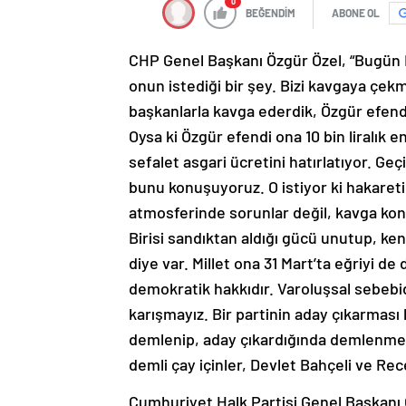
0
BEĞENDİM
ABONE OL
CHP Genel Başkanı Özgür Özel, “Bugün 
onun istediği bir şey. Bizi kavgaya çek
başkanlarla kavga ederdik, Özgür efend
Oysa ki Özgür efendi ona 10 bin liralık e
sefalet asgari ücretini hatırlatıyor. Geç
bunu konuşuyoruz. O istiyor ki hakaret
atmosferinde sorunlar değil, kavga ko
Birisi sandıktan aldığı gücü unutup, ken
diye var. Millet ona 31 Mart’ta eğriyi 
demokratik hakkıdır. Varoluşsal sebebi
karışmayız. Bir partinin aday çıkarması ke
demlenip, aday çıkardığında demlenmem
demli çay içinler, Devlet Bahçeli ve Re
Cumhuriyet Halk Partisi Genel Başkanı 