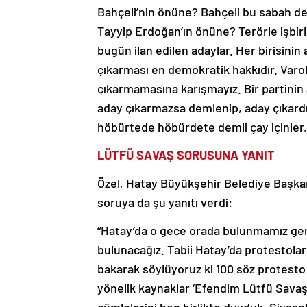
Bahçeli’nin önüne? Bahçeli bu sabah d
Tayyip Erdoğan’ın önüne? Terörle işbir
bugün ilan edilen adaylar. Her birisini
çıkarması en demokratik hakkıdır. Varo
çıkarmamasına karışmayız. Bir partinin ad
aday çıkarmazsa demlenip, aday çıkard
höbürtede höbürdete demli çay içinler,
LÜTFÜ SAVAŞ SORUSUNA YANIT
Özel, Hatay Büyükşehir Belediye Başkan
soruya da şu yanıtı verdi:
“Hatay’da o gece orada bulunmamız ge
bulunacağız. Tabii Hatay’da protestolar
bakarak söylüyoruz ki 100 söz protest
yönelik kaynaklar ‘Efendim Lütfü Savaş