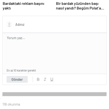
Bardaktaki reklam başını
Bir bardak yüzünden başı
yaktı
nasıl yandı? Begüm Polat’a
beklenmedik yasa dışı bahis
reklamı soruşturması…
En az 10 karakter gerekli
Gönder
118 okunma