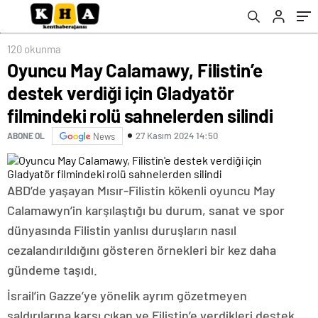
sahnelerden silindi
120 okunma
Oyuncu May Calamawy, Filistin’e
destek verdiği için Gladyatör
filmindeki rolü sahnelerden silindi
27 Kasım 2024 14:50
ABONE OL
News
ABD’de yaşayan Mısır-Filistin kökenli oyuncu May
Calamawyn’in karşılaştığı bu durum, sanat ve spor
dünyasında Filistin yanlısı duruşların nasıl
cezalandırıldığını gösteren örnekleri bir kez daha
gündeme taşıdı.
İsrail’in Gazze’ye yönelik ayrım gözetmeyen
saldırılarına karşı çıkan ve Filistin’e verdikleri destek