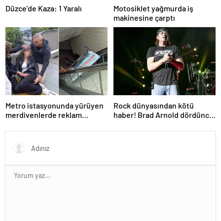
Düzce’de Kaza: 1 Yaralı
Motosiklet yağmurda iş
makinesine çarptı
Metro istasyonunda yürüyen
Rock dünyasından kötü
merdivenlerde reklam
haber! Brad Arnold dördüncü
panosu genç kadının üzerine
evre kanser
düştü