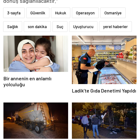
dönüş sağlanılacaktır.”
3-sayfa
Güvenlik
Hukuk
Operasyon
Osmaniye
Sağlık
son dakika
Suç
Uyuşturucu
yerel haberler
Bir annenin en anlamlı
yolculuğu
Ladik’te Gıda Denetimi Yapıldı