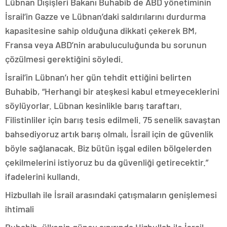
Lübnan Dışişleri Bakanı Buhabib de ABD yönetiminin
İsrail’in Gazze ve Lübnan’daki saldırılarını durdurma
kapasitesine sahip olduğuna dikkati çekerek BM,
Fransa veya ABD’nin arabuluculuğunda bu sorunun
çözülmesi gerektiğini söyledi.
İsrail’in Lübnan’ı her gün tehdit ettiğini belirten
Buhabib, “Herhangi bir ateşkesi kabul etmeyeceklerini
söylüyorlar. Lübnan kesinlikle barış taraftarı.
Filistinliler için barış tesis edilmeli. 75 senelik savaştan
bahsediyoruz artık barış olmalı, İsrail için de güvenlik
böyle sağlanacak. Biz bütün işgal edilen bölgelerden
çekilmelerini istiyoruz bu da güvenliği getirecektir.”
ifadelerini kullandı.
Hizbullah ile İsrail arasındaki çatışmaların genişlemesi
ihtimali