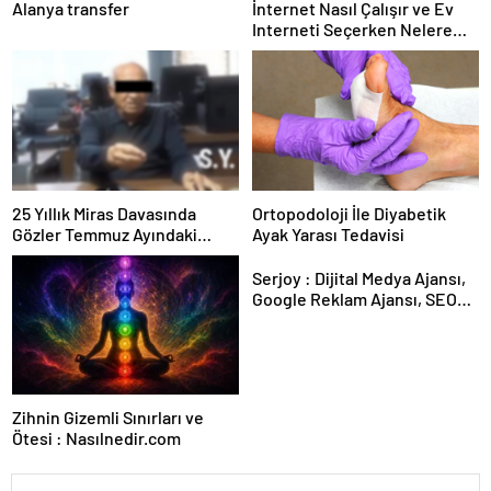
Alanya transfer
İnternet Nasıl Çalışır ve Ev
Interneti Seçerken Nelere
Dikkat Etmelisiniz
25 Yıllık Miras Davasında
Ortopodoloji İle Diyabetik
Gözler Temmuz Ayındaki
Ayak Yarası Tedavisi
Karar Duruşmasına Çevrildi
Serjoy : Dijital Medya Ajansı,
Google Reklam Ajansı, SEO
Ajansı ve Web Tasarım Ajansı
Zihnin Gizemli Sınırları ve
Ötesi : Nasılnedir.com