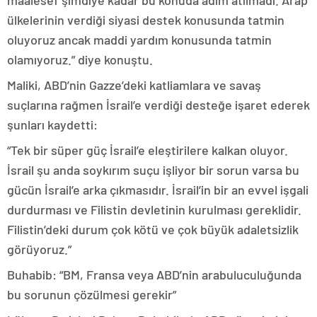
maalesef şimdiye kadar bu konuda adım atılmadı. Arap
ülkelerinin verdiği siyasi destek konusunda tatmin
oluyoruz ancak maddi yardım konusunda tatmin
olamıyoruz.” diye konuştu.
Maliki, ABD’nin Gazze’deki katliamlara ve savaş
suçlarına rağmen İsrail’e verdiği desteğe işaret ederek
şunları kaydetti:
“Tek bir süper güç İsrail’e eleştirilere kalkan oluyor.
İsrail şu anda soykırım suçu işliyor bir sorun varsa bu
gücün İsrail’e arka çıkmasıdır. İsrail’in bir an evvel işgali
durdurması ve Filistin devletinin kurulması gereklidir.
Filistin’deki durum çok kötü ve çok büyük adaletsizlik
görüyoruz.”
Buhabib: “BM, Fransa veya ABD’nin arabuluculuğunda
bu sorunun çözülmesi gerekir”