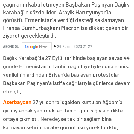
çağrılarını kabul etmeyen Başbakan Paşinyan Dağlık
karabağ'ın sözde lideri Arayik Harutyunyan'la
görüştü. Ermenistan'a verdiği desteği saklamayan
Fransa Cumhurbaşkanı Macron ise dikkat çeken bir
ziyaret gerçekleştirdi.
26 Kasım 2020 21:27
ABONE OL
News
Dağlık Karabağ’da 27 Eylül tarihinde başlayan savaş 44
günde Ermenistan’ın tarihi mağlubiyetiyle sona ermiş,
yenilginin ardından Erivan’da başlayan protestolar
Başbakan Paşinyan’a istifa çağrılarıyla günlerce devam
etmişti.
Azerbaycan
27 yıl sonra işgalden kurtulan Ağdam’a
girmiş ancak şehirdeki acı tablo, gün ışığıyla birlikte
ortaya çıkmıştı. Neredeyse tek bir sağlam bina
kalmayan şehrin harabe görüntüsü yürek burktu.