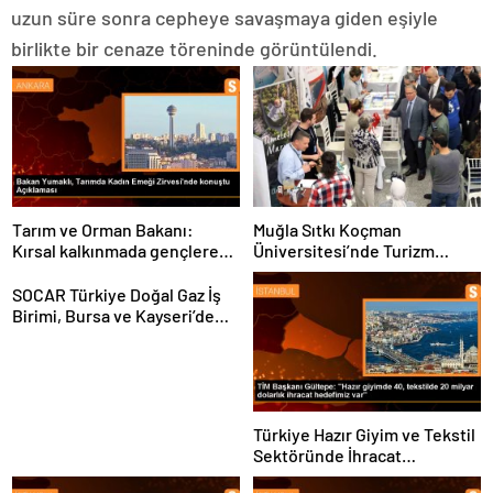
uzun süre sonra cepheye savaşmaya giden eşiyle
birlikte bir cenaze töreninde görüntülendi.
Tarım ve Orman Bakanı:
Muğla Sıtkı Koçman
Kırsal kalkınmada gençlere
Üniversitesi’nde Turizm
ve kadınlara pozitif ayrımcılık
Sektörü ve Öğrenciler
yapıyoruz
Buluştu
SOCAR Türkiye Doğal Gaz İş
Birimi, Bursa ve Kayseri’de
Şebeke Uzunluğunu Artıracak
Türkiye Hazır Giyim ve Tekstil
Sektöründe İhracat
Hedeflerini Açıkladı