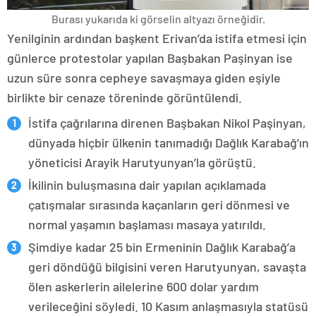
Burası yukarıda ki görselin altyazı örneğidir.
Yenilginin ardından başkent Erivan’da istifa etmesi için
günlerce protestolar yapılan Başbakan Paşinyan ise
uzun süre sonra cepheye savaşmaya giden eşiyle
birlikte bir cenaze töreninde görüntülendi.
İstifa çağrılarına direnen Başbakan Nikol Paşinyan,
dünyada hiçbir ülkenin tanımadığı Dağlık Karabağ’ın
yöneticisi Arayik Harutyunyan’la görüştü.
İkilinin buluşmasına dair yapılan açıklamada
çatışmalar sırasında kaçanların geri dönmesi ve
normal yaşamın başlaması masaya yatırıldı.
Şimdiye kadar 25 bin Ermeninin Dağlık Karabağ’a
geri döndüğü bilgisini veren Harutyunyan, savaşta
ölen askerlerin ailelerine 600 dolar yardım
verileceğini söyledi. 10 Kasım anlaşmasıyla statüsü