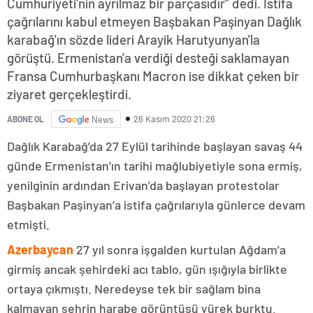
Cumhuriyeti'nin ayrılmaz bir parçasıdır” dedi. İstifa
çağrılarını kabul etmeyen Başbakan Paşinyan Dağlık
karabağ'ın sözde lideri Arayik Harutyunyan'la
görüştü. Ermenistan'a verdiği desteği saklamayan
Fransa Cumhurbaşkanı Macron ise dikkat çeken bir
ziyaret gerçekleştirdi.
26 Kasım 2020 21:26
ABONE OL
News
Dağlık Karabağ’da 27 Eylül tarihinde başlayan savaş 44
günde Ermenistan’ın tarihi mağlubiyetiyle sona ermiş,
yenilginin ardından Erivan’da başlayan protestolar
Başbakan Paşinyan’a istifa çağrılarıyla günlerce devam
etmişti.
Azerbaycan
27 yıl sonra işgalden kurtulan Ağdam’a
girmiş ancak şehirdeki acı tablo, gün ışığıyla birlikte
ortaya çıkmıştı. Neredeyse tek bir sağlam bina
kalmayan şehrin harabe görüntüsü yürek burktu.