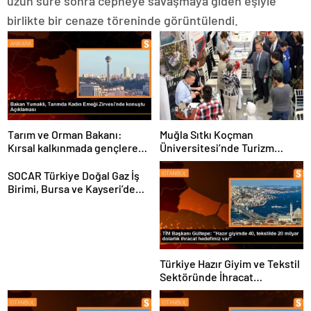
uzun süre sonra cepheye savaşmaya giden eşiyle
birlikte bir cenaze töreninde görüntülendi.
Tarım ve Orman Bakanı:
Muğla Sıtkı Koçman
Kırsal kalkınmada gençlere
Üniversitesi’nde Turizm
ve kadınlara pozitif ayrımcılık
Sektörü ve Öğrenciler
yapıyoruz
Buluştu
SOCAR Türkiye Doğal Gaz İş
Birimi, Bursa ve Kayseri’de
Şebeke Uzunluğunu Artıracak
Türkiye Hazır Giyim ve Tekstil
Sektöründe İhracat
Hedeflerini Açıkladı