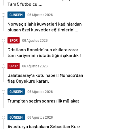
Tam 5 futbolcu….
GÜNDEM
06 Ağustos 2026
Norweç silahlı kuvvetleri kadınlardan
oluşan özel kuvvetler eğitimlerini
başlattı.
SPOR
06 Ağustos 2026
Cristiano Ronaldo’nun akıllara zarar
tüm kariyerinin istatistiğini çıkardık !
SPOR
06 Ağustos 2026
Galatasaray’a kötü haber! Monaco’dan
flaş Onyekuru kararı.
GÜNDEM
06 Ağustos 2026
Trump’tan seçim sonrası ilk mülakat
GÜNDEM
06 Ağustos 2026
Avusturya başbakanı Sebastian Kurz