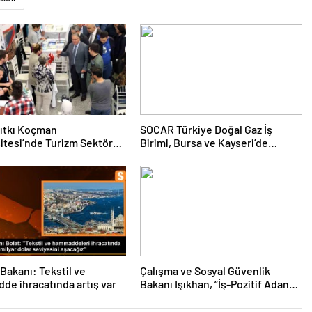
ıtkı Koçman
SOCAR Türkiye Doğal Gaz İş
itesi’nde Turizm Sektörü
Birimi, Bursa ve Kayseri’de
nciler Buluştu
Şebeke Uzunluğunu Artıracak
 Bakanı: Tekstil ve
Çalışma ve Sosyal Güvenlik
e ihracatında artış var
Bakanı Işıkhan, “İş-Pozitif Adana
Tanıtım Programı”nda konuştu
Açıklaması