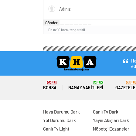
Gönder
En az 10 karakter gerekli
Ha
ed
CANLI
ANLIK
GÜNLÜ
BORSA
NAMAZ VAKITLERI
GAZETELE
Hava Durumu Dark
Canlı Tv Dark
Yol Durumu Dark
Yayın Akışları Dark
Canlı Tv Light
Nöbetçi Eczaneler