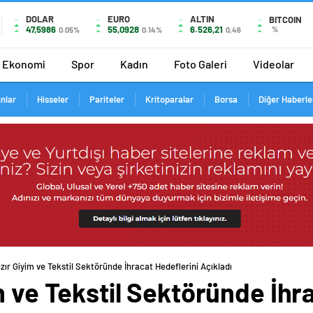
DOLAR
EURO
ALTIN
BITCOIN
47,5986
55,0928
6.526,21
%
0.05%
0.14%
0,46
Ekonomi
Spor
Kadın
Foto Galeri
Videolar
ınlar
Hisseler
Pariteler
Kritoparalar
Borsa
Diğer Haberle
zır Giyim ve Tekstil Sektöründe İhracat Hedeflerini Açıkladı
m ve Tekstil Sektöründe İhr