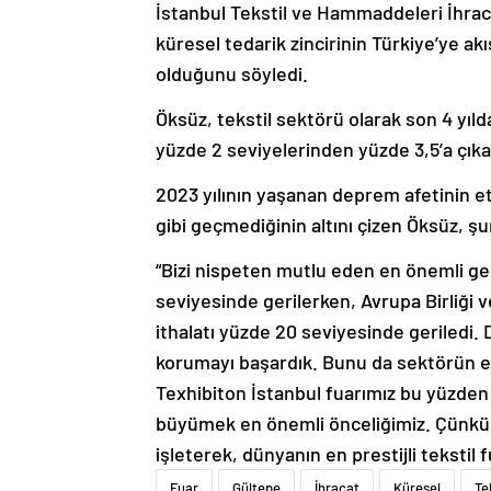
İstanbul Tekstil ve Hammaddeleri İhraca
küresel tedarik zincirinin Türkiye’ye akı
olduğunu söyledi.
Öksüz, tekstil sektörü olarak son 4 yıld
yüzde 2 seviyelerinden yüzde 3,5’a çıkard
2023 yılının yaşanan deprem afetinin et
gibi geçmediğinin altını çizen Öksüz, şu
“Bizi nispeten mutlu eden en önemli gel
seviyesinde gerilerken, Avrupa Birliği 
ithalatı yüzde 20 seviyesinde geriledi. 
korumayı başardık. Bunu da sektörün el b
Texhibiton İstanbul fuarımız bu yüzden 
büyümek en önemli önceliğimiz. Çünkü fu
işleterek, dünyanın en prestijli tekstil 
Fuar
Gültepe
İhracat
Küresel
Te