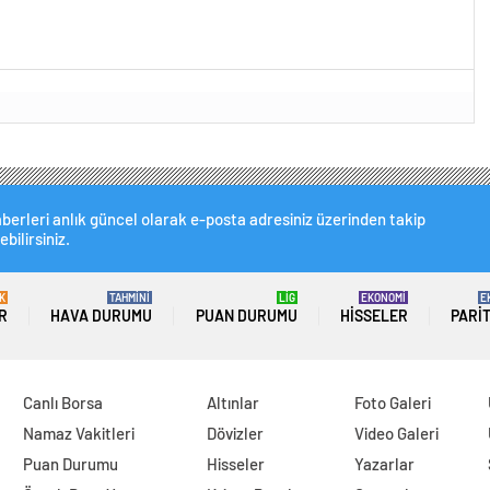
berleri anlık güncel olarak e-posta adresiniz üzerinden takip
ebilirsiniz.
K
TAHMİNİ
LİG
EKONOMİ
E
R
HAVA DURUMU
PUAN DURUMU
HISSELER
PARI
Canlı Borsa
Altınlar
Foto Galeri
Namaz Vakitleri
Dövizler
Video Galeri
Puan Durumu
Hisseler
Yazarlar