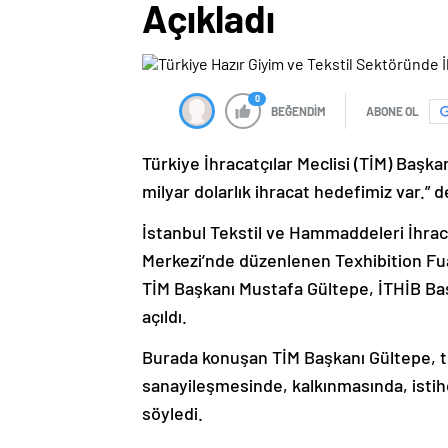
Açıkladı
0
BEĞENDİM
ABONE OL
Türkiye İhracatçılar Meclisi (TİM) Başka
milyar dolarlık ihracat hedefimiz var.” d
İstanbul Tekstil ve Hammaddeleri İhracat
Merkezi’nde düzenlenen Texhibition Fuar
TİM Başkanı Mustafa Gültepe, İTHİB Baş
açıldı.
Burada konuşan TİM Başkanı Gültepe, tek
sanayileşmesinde, kalkınmasında, istih
söyledi.