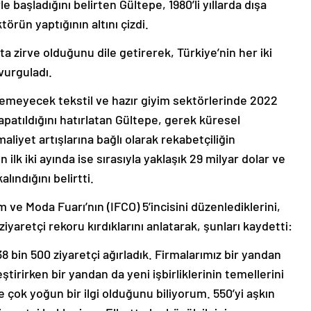
 başladığını belirten Gültepe, 1980’li yıllarda dışa
örün yaptığının altını çizdi.
ta zirve olduğunu dile getirerek, Türkiye’nin her iki
vurguladı.
ülemeyecek tekstil ve hazır giyim sektörlerinde 2022
kapatıldığını hatırlatan Gültepe, gerek küresel
liyet artışlarına bağlı olarak rekabetçiliğin
lk iki ayında ise sırasıyla yaklaşık 29 milyar dolar ve
lındığını belirtti.
m ve Moda Fuarı’nın (IFCO) 5’incisini düzenlediklerini,
ziyaretçi rekoru kırdıklarını anlatarak, şunları kaydetti:
 38 bin 500 ziyaretçi ağırladık. Firmalarımız bir yandan
eştirirken bir yandan da yeni işbirliklerinin temellerini
 de çok yoğun bir ilgi olduğunu biliyorum. 550’yi aşkın