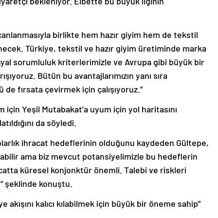
ziyaretçi bekleniyor. Elbette bu büyük ilginin
n canlanmasıyla birlikte hem hazır giyim hem de tekstil
necek. Türkiye, tekstil ve hazır giyim üretiminde marka
osyal sorumluluk kriterlerimizle ve Avrupa gibi büyük bir
rışıyoruz. Bütün bu avantajlarımızın yanı sıra
 de fırsata çevirmek için çalışıyoruz.”
 için Yeşil Mutabakat’a uyum için yol haritasını
atıldığını da söyledi.
olarlık ihracat hedeflerinin olduğunu kaydeden Gültepe,
abilir ama biz mevcut potansiyelimizle bu hedeflerin
catta küresel konjonktür önemli. Talebi ve riskleri
” şeklinde konuştu.
ye akışını kalıcı kılabilmek için büyük bir öneme sahip”