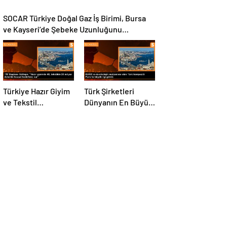
SOCAR Türkiye Doğal Gaz İş Birimi, Bursa
ve Kayseri’de Şebeke Uzunluğunu
Artıracak
Türkiye Hazır Giyim
Türk Şirketleri
ve Tekstil
Dünyanın En Büyük
Sektöründe İhracat
Kompozit
Hedeflerini Açıkladı
Malzemeler
Fuarında