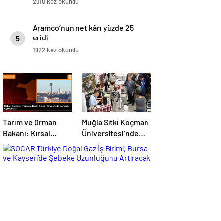
2010 kez okundu
Aramco’nun net kârı yüzde 25
eridi
5
1922 kez okundu
Tarım ve Orman
Muğla Sıtkı Koçman
Bakanı: Kırsal
Üniversitesi’nde
kalkınmada
Turizm Sektörü ve
gençlere ve
Öğrenciler Buluştu
kadınlara pozitif
ayrımcılık yapıyoruz