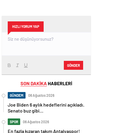
HIZLI YORUM YAP
GÖNDER
SON DAKİKA
HABERLERİ
GÜNDEM
06 Ağustos 2026
Joe Biden 6 aylık hedeflerini açıkladı.
Senato buz gibi…
SPOR
06 Ağustos 2026
En fazla kızaran takım Antalyaspor!