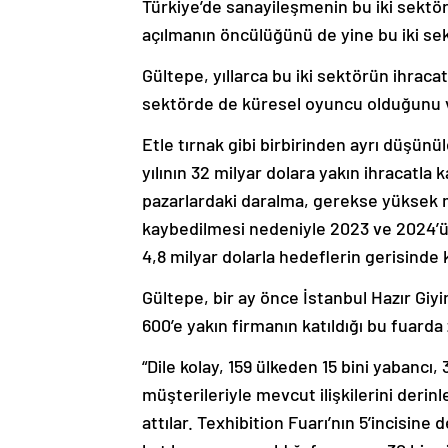
Türkiye’de sanayileşmenin bu iki sektörle
açılmanın öncülüğünü de yine bu iki sekt
Gültepe, yıllarca bu iki sektörün ihracat
sektörde de küresel oyuncu olduğunu 
Etle tırnak gibi birbirinden ayrı düşün
yılının 32 milyar dolara yakın ihracatla 
pazarlardaki daralma, gerekse yüksek ma
kaybedilmesi nedeniyle 2023 ve 2024’ün i
4,8 milyar dolarla hedeflerin gerisinde ka
Gültepe, bir ay önce İstanbul Hazır Giyi
600’e yakın firmanın katıldığı bu fuarda 
“Dile kolay, 159 ülkeden 15 bini yabancı,
müşterileriyle mevcut ilişkilerini derinl
attılar. Texhibition Fuarı’nın 5’incisine