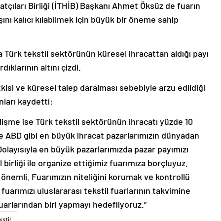
tçıları Birliği (İTHİB) Başkanı Ahmet Öksüz de fuarın
şını kalıcı kılabilmek için büyük bir öneme sahip
a Türk tekstil sektörünün küresel ihracattan aldığı payı
ıklarının altını çizdi.
kisi ve küresel talep daralması sebebiyle arzu edildiği
nları kaydetti:
işme ise Türk tekstil sektörünün ihracatı yüzde 10
ve ABD gibi en büyük ihracat pazarlarımızın dünyadan
Dolayısıyla en büyük pazarlarımızda pazar payımızı
irliği ile organize ettiğimiz fuarımıza borçluyuz.
önemli. Fuarımızın niteliğini korumak ve kontrollü
arımızı uluslararası tekstil fuarlarının takvimine
fuarlarından biri yapmayı hedefliyoruz.”
kstil