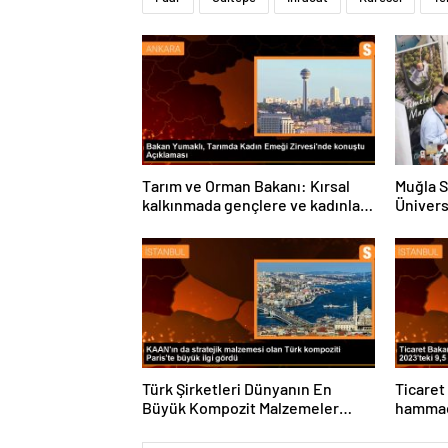
Tarım ve Orman Bakanı: Kırsal
Muğla S
kalkınmada gençlere ve kadınlara
Ünivers
pozitif ayrımcılık yapıyoruz
ve Öğre
Türk Şirketleri Dünyanın En
Ticaret
Büyük Kompozit Malzemeler
hammadd
Fuarında