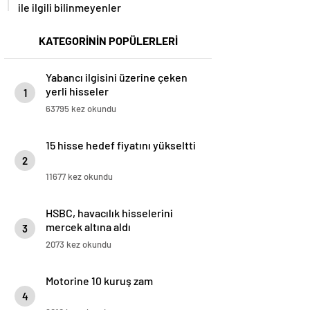
ile ilgili bilinmeyenler
KATEGORİNİN POPÜLERLERİ
Yabancı ilgisini üzerine çeken
yerli hisseler
1
63795 kez okundu
15 hisse hedef fiyatını yükseltti
2
11677 kez okundu
HSBC, havacılık hisselerini
mercek altına aldı
3
2073 kez okundu
Motorine 10 kuruş zam
4