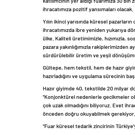
katılımcının yer aldığı fuarımıza 30 bin 
ihracatımıza pozitif yansımaları olacak.
Yılın ikinci yarısında küresel pazarları
ihracatımızda ibre yeniden yukarıya dö
ülke. Kaliteli üretimimizle, hızımızla, s
pazara yakınlığımızla rakiplerimizden ay
sürdürülebilir üretim ve yeşil dönüşümü
Gültepe, hem tekstil, hem de hazır giyim
hazırladığını ve uygulama sürecinin başl
Hazır giyimde 40, tekstilde 20 milyar d
“Konjonktürel nedenlerle gecikmeler ol
çok uzak olmadığını biliyoruz. Evet ihra
önceden doğru okuyabilmek gerekiyor.
“Fuar küresel tedarik zincirinin Türkiye’