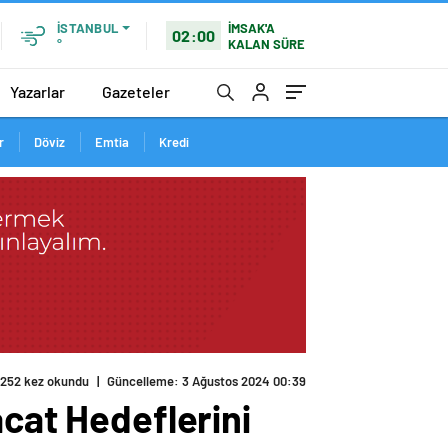
İMSAK'A
İSTANBUL
02:00
KALAN SÜRE
°
Yazarlar
Gazeteler
r
Döviz
Emtia
Kredi
252 kez okundu
|
Güncelleme: 3 Ağustos 2024 00:39
acat Hedeflerini