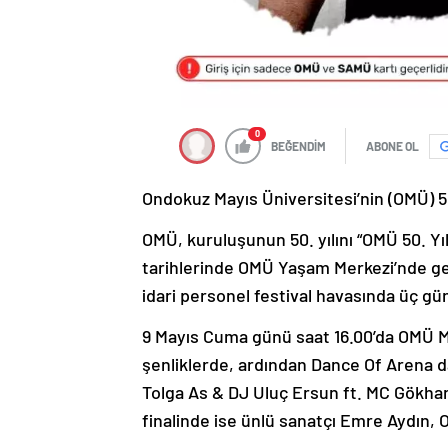
0
BEĞENDİM
ABONE OL
Ondokuz Mayıs Üniversitesi’nin (OMÜ) 50
OMÜ, kuruluşunun 50. yılını “OMÜ 50. Yıl
tarihlerinde OMÜ Yaşam Merkezi’nde ger
idari personel festival havasında üç gü
9 Mayıs Cuma günü saat 16.00’da OMÜ M
şenliklerde, ardından Dance Of Arena d
Tolga As & DJ Uluç Ersun ft. MC Gökha
finalinde ise ünlü sanatçı Emre Aydın