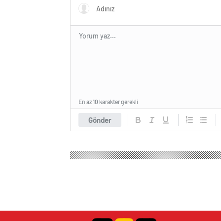
En az 10 karakter gerekli
Gönder
Kent Haber Ajansı
Magazin
Anne Çocuk
Balı
Balıkesir’de BiHabe