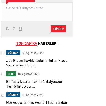
GÖNDER
SON DAKİKA
HABERLERİ
GÜNDEM
07 Ağustos 2026
Joe Biden 6 aylık hedeflerini açıkladı.
Senato buz gibi…
SPOR
07 Ağustos 2026
En fazla kızaran takım Antalyaspor!
Tam 5 futbolcu….
GÜNDEM
07 Ağustos 2026
Norweç silahlı kuvvetleri kadınlardan