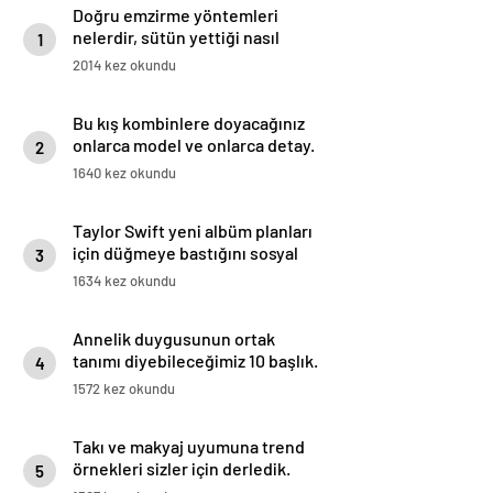
Doğru emzirme yöntemleri
nelerdir, sütün yettiği nasıl
1
anlaşılır?
2014 kez okundu
Bu kış kombinlere doyacağınız
onlarca model ve onlarca detay.
2
1640 kez okundu
Taylor Swift yeni albüm planları
için düğmeye bastığını sosyal
3
medyadan duyurdu!
1634 kez okundu
Annelik duygusunun ortak
tanımı diyebileceğimiz 10 başlık.
4
1572 kez okundu
Takı ve makyaj uyumuna trend
örnekleri sizler için derledik.
5