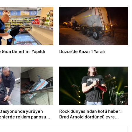
e Gıda Denetimi Yapıldı
Düzce’de Kaza: 1 Yaralı
istasyonunda yürüyen
Rock dünyasından kötü haber!
enlerde reklam panosu
Brad Arnold dördüncü evre
dının üzerine düştü
kanser