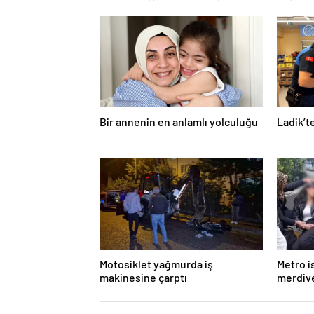
Bir annenin en anlamlı yolculuğu
Ladik’t
Motosiklet yağmurda iş
Metro 
makinesine çarptı
merdiv
genç ka