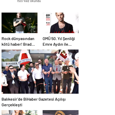
1507 kez okundu
Rock dünyasından
OMÜ 50. Yıl Şenliği
kötü haber! Brad
Emre Aydın ile
Arnold dördüncü
Başlıyor
evre kanser
Balıkesir’de BiHaber Gazetesi Açılışı
Gerçekleşti