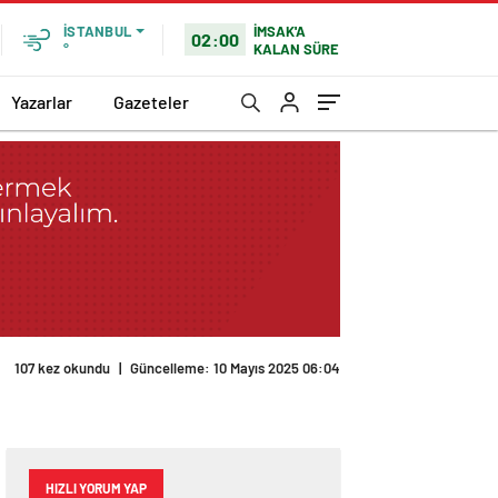
İMSAK'A
İSTANBUL
02:00
KALAN SÜRE
°
Yazarlar
Gazeteler
HIZLI YORUM YAP