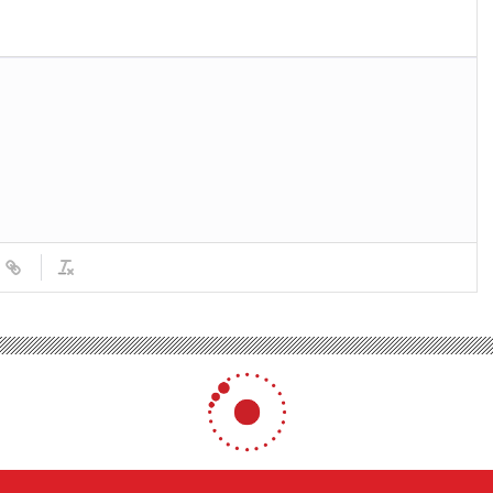
kesir’de BiHaber Gazetesi Açılışı Gerçekleşti
r Gazetesi Açılışı Gerçekle