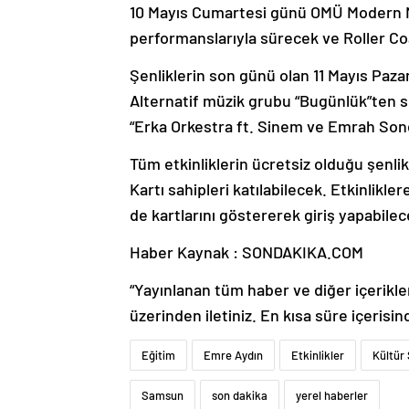
10 Mayıs Cumartesi günü OMÜ Modern Müz
performanslarıyla sürecek ve Roller C
Şenliklerin son günü olan 11 Mayıs Paz
Alternatif müzik grubu “Bugünlük”ten 
“Erka Orkestra ft. Sinem ve Emrah Sonel
Tüm etkinliklerin ücretsiz olduğu şenl
Kartı sahipleri katılabilecek. Etkinlikl
de kartlarını göstererek giriş yapabil
Haber Kaynak : SONDAKIKA.COM
“Yayınlanan tüm haber ve diğer içerikler i
üzerinden iletiniz. En kısa süre içerisin
Eğitim
Emre Aydın
Etkinlikler
Kültür
Samsun
son dakika
yerel haberler