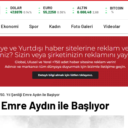
DOLAR
EURO
ALTIN
BITCOIN
47,6976
55,2258
6.666,48
%
0.14%
0.36%
2,68
Ekonomi
Spor
Kadın
Foto Galeri
Videolar
50. Yıl Şenliği Emre Aydın ile Başlıyor
 Emre Aydın ile Başlıyor