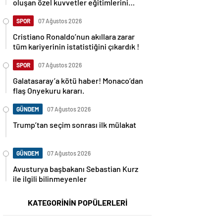
oluşan özel kuvvetler eğitimlerini
başlattı.
SPOR
07 Ağustos 2026
Cristiano Ronaldo’nun akıllara zarar
tüm kariyerinin istatistiğini çıkardık !
SPOR
07 Ağustos 2026
Galatasaray’a kötü haber! Monaco’dan
flaş Onyekuru kararı.
GÜNDEM
07 Ağustos 2026
Trump’tan seçim sonrası ilk mülakat
GÜNDEM
07 Ağustos 2026
Avusturya başbakanı Sebastian Kurz
ile ilgili bilinmeyenler
KATEGORİNİN POPÜLERLERİ