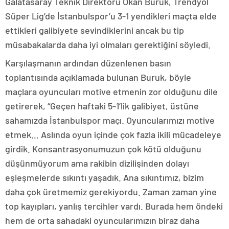
Galatasaray Teknik Direktörü Okan Buruk, Trendyol
Süper Lig’de İstanbulspor’u 3-1 yendikleri maçta elde
ettikleri galibiyete sevindiklerini ancak bu tip
müsabakalarda daha iyi olmaları gerektiğini söyledi.
Karşılaşmanın ardından düzenlenen basın
toplantısında açıklamada bulunan Buruk, böyle
maçlara oyuncuları motive etmenin zor olduğunu dile
getirerek, “Geçen haftaki 5-1’lik galibiyet, üstüne
sahamızda İstanbulspor maçı. Oyuncularımızı motive
etmek… Aslında oyun içinde çok fazla ikili mücadeleye
girdik. Konsantrasyonumuzun çok kötü olduğunu
düşünmüyorum ama rakibin dizilişinden dolayı
eşleşmelerde sıkıntı yaşadık. Ana sıkıntımız, bizim
daha çok üretmemiz gerekiyordu. Zaman zaman yine
top kayıpları, yanlış tercihler vardı. Burada hem öndeki
hem de orta sahadaki oyuncularımızın biraz daha