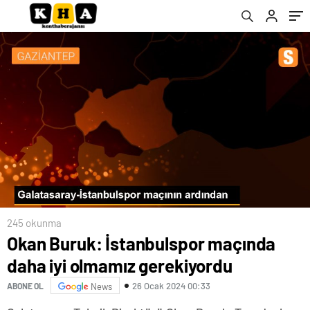
245 okunma
Okan Buruk: İstanbulspor maçında
daha iyi olmamız gerekiyordu
26 Ocak 2024 00:33
ABONE OL
News