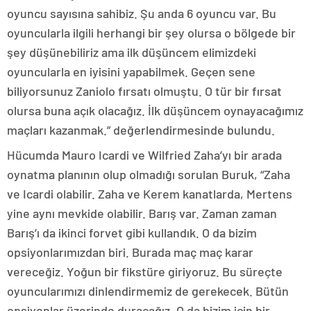
oyuncu sayısına sahibiz. Şu anda 6 oyuncu var. Bu
oyuncularla ilgili herhangi bir şey olursa o bölgede bir
şey düşünebiliriz ama ilk düşüncem elimizdeki
oyuncularla en iyisini yapabilmek. Geçen sene
biliyorsunuz Zaniolo fırsatı olmuştu. O tür bir fırsat
olursa buna açık olacağız. İlk düşüncem oynayacağımız
maçları kazanmak.” değerlendirmesinde bulundu.
Hücumda Mauro Icardi ve Wilfried Zaha’yı bir arada
oynatma planının olup olmadığı sorulan Buruk, “Zaha
ve Icardi olabilir. Zaha ve Kerem kanatlarda, Mertens
yine aynı mevkide olabilir. Barış var. Zaman zaman
Barış’ı da ikinci forvet gibi kullandık. O da bizim
opsiyonlarımızdan biri. Burada maç maç karar
vereceğiz. Yoğun bir fikstüre giriyoruz. Bu süreçte
oyuncularımızı dinlendirmemiz de gerekecek. Bütün
opsiyonlar üzerinde duracağız. O da bizim için bir