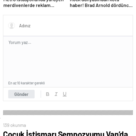
merdivenlerde reklam
haber! Brad Arnold dördüncü
panosu genç kadının üzerine
evre kanser
düştü
En az 10 karakter gerekli
Gönder
139 okunma
Çocuk İstismarı Sempozyumu Van’da