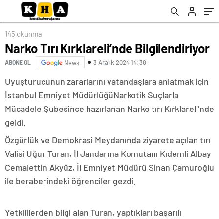
145 okunma
Narko Tırı Kırklareli’nde Bilgilendiriyor
3 Aralık 2024 14:38
ABONE OL
News
Uyuşturucunun zararlarını vatandaşlara anlatmak için
İstanbul Emniyet MüdürlüğüNarkotik Suçlarla
Mücadele Şubesince hazırlanan Narko tırı Kırklareli’nde
geldi.
Özgürlük ve Demokrasi Meydanında ziyarete açılan tırı
Valisi Uğur Turan, İl Jandarma Komutanı Kıdemli Albay
Cemalettin Akyüz, İl Emniyet Müdürü Sinan Çamuroğlu
ile beraberindeki öğrenciler gezdi.
Yetkililerden bilgi alan Turan, yaptıkları başarılı