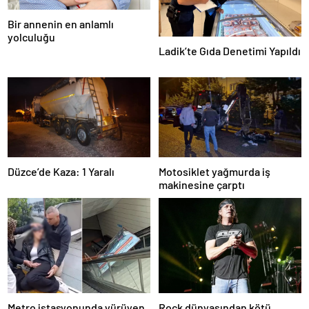
Bir annenin en anlamlı
yolculuğu
Ladik’te Gıda Denetimi Yapıldı
Düzce’de Kaza: 1 Yaralı
Motosiklet yağmurda iş
makinesine çarptı
Metro istasyonunda yürüyen
Rock dünyasından kötü