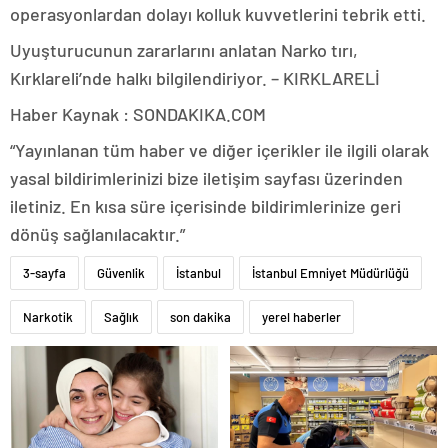
operasyonlardan dolayı kolluk kuvvetlerini tebrik etti.
Uyuşturucunun zararlarını anlatan Narko tırı,
Kırklareli’nde halkı bilgilendiriyor. – KIRKLARELİ
Haber Kaynak : SONDAKIKA.COM
“Yayınlanan tüm haber ve diğer içerikler ile ilgili olarak
yasal bildirimlerinizi bize iletişim sayfası üzerinden
iletiniz. En kısa süre içerisinde bildirimlerinize geri
dönüş sağlanılacaktır.”
3-sayfa
Güvenlik
İstanbul
İstanbul Emniyet Müdürlüğü
Narkotik
Sağlık
son dakika
yerel haberler