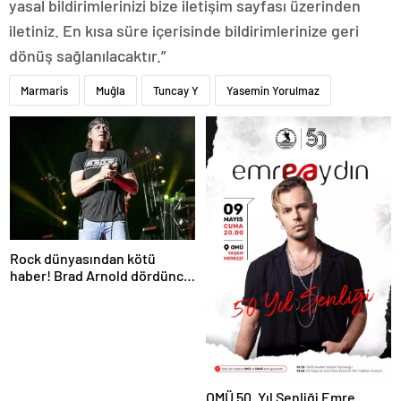
yasal bildirimlerinizi bize iletişim sayfası üzerinden
iletiniz. En kısa süre içerisinde bildirimlerinize geri
dönüş sağlanılacaktır.”
Marmaris
Muğla
Tuncay Y
Yasemin Yorulmaz
Rock dünyasından kötü
haber! Brad Arnold dördüncü
evre kanser
OMÜ 50. Yıl Şenliği Emre