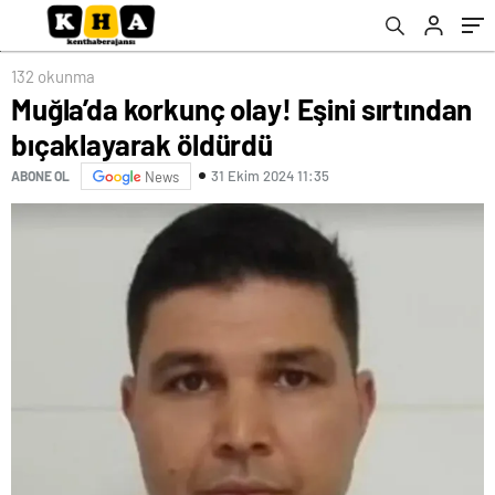
132 okunma
Muğla’da korkunç olay! Eşini sırtından
bıçaklayarak öldürdü
31 Ekim 2024 11:35
ABONE OL
News