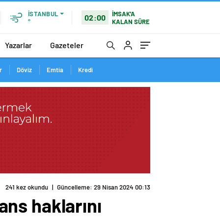
İMSAK'A
İSTANBUL
02:00
KALAN SÜRE
°
Yazarlar
Gazeteler
r
Döviz
Emtia
Kredi
241 kez okundu
|
Güncelleme: 29 Nisan 2024 00:13
sans haklarını