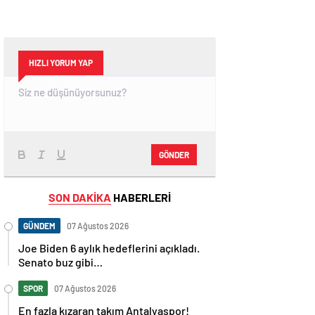
HIZLI YORUM YAP
GÖNDER
SON DAKİKA
HABERLERİ
GÜNDEM
07 Ağustos 2026
Joe Biden 6 aylık hedeflerini açıkladı.
Senato buz gibi…
SPOR
07 Ağustos 2026
En fazla kızaran takım Antalyaspor!