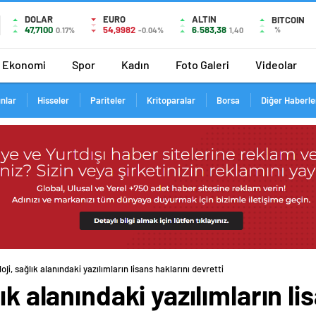
DOLAR
EURO
ALTIN
BITCOIN
47,7100
54,9982
6.583,38
%
0.17%
-0.04%
1,40
Ekonomi
Spor
Kadın
Foto Galeri
Videolar
ınlar
Hisseler
Pariteler
Kritoparalar
Borsa
Diğer Haberle
oji, sağlık alanındaki yazılımların lisans haklarını devretti
ık alanındaki yazılımların li