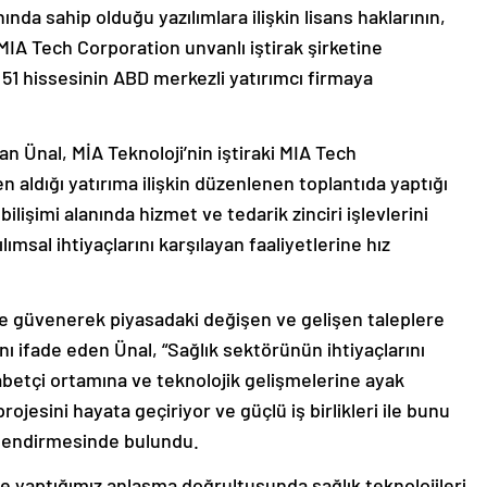
nda sahip olduğu yazılımlara ilişkin lisans haklarının,
IA Tech Corporation unvanlı iştirak şirketine
 51 hissesinin ABD merkezli yatırımcı firmaya
n Ünal, MİA Teknoloji’nin iştiraki MIA Tech
n aldığı yatırıma ilişkin düzenlenen toplantıda yaptığı
lişimi alanında hizmet ve tedarik zinciri işlevlerini
lımsal ihtiyaçlarını karşılayan faaliyetlerine hız
ine güvenerek piyasadaki değişen ve gelişen taleplere
nı ifade eden Ünal, “Sağlık sektörünün ihtiyaçlarını
etçi ortamına ve teknolojik gelişmelerine ayak
ojesini hayata geçiriyor ve güçlü iş birlikleri ile bunu
rlendirmesinde bulundu.
ile yaptığımız anlaşma doğrultusunda sağlık teknolojileri