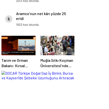
2013 kez okundu
Aramco’nun net kârı yüzde 25
eridi
5
1923 kez okundu
Tarım ve Orman
Muğla Sıtkı Koçman
Bakanı: Kırsal
Üniversitesi’nde
kalkınmada
Turizm Sektörü ve
gençlere ve
Öğrenciler Buluştu
kadınlara pozitif
ayrımcılık yapıyoruz