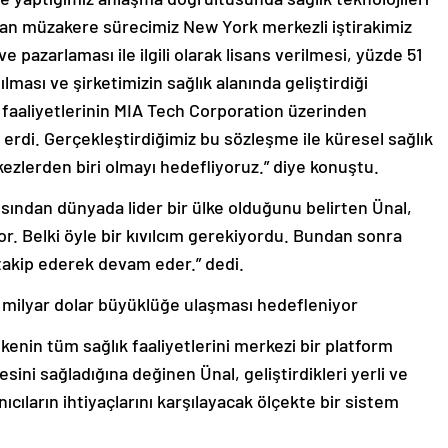
layan müzakere sürecimiz New York merkezli iştirakimiz
 pazarlaması ile ilgili olarak lisans verilmesi, yüzde 51
lması ve şirketimizin sağlık alanında geliştirdiği
a faaliyetlerinin MIA Tech Corporation üzerinden
erdi. Gerçekleştirdiğimiz bu sözleşme ile küresel sağlık
ezlerden biri olmayı hedefliyoruz.” diye konuştu.
çısından dünyada lider bir ülke olduğunu belirten Ünal,
or. Belki öyle bir kıvılcım gerekiyordu. Bundan sonra
u takip ederek devam eder.” dedi.
18 milyar dolar büyüklüğe ulaşması hedefleniyor
 ülkenin tüm sağlık faaliyetlerini merkezi bir platform
ini sağladığına değinen Ünal, geliştirdikleri yerli ve
nıcıların ihtiyaçlarını karşılayacak ölçekte bir sistem