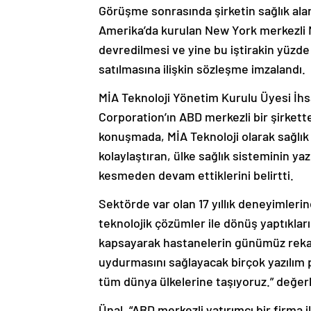
Görüşme sonrasında şirketin sağlık alanı
Amerika’da kurulan New York merkezli M
devredilmesi ve yine bu iştirakin yüzde
satılmasına ilişkin sözleşme imzalandı.
MİA Teknoloji Yönetim Kurulu Üyesi İhsa
Corporation’ın ABD merkezli bir şirkette
konuşmada, MİA Teknoloji olarak sağlık bi
kolaylaştıran, ülke sağlık sisteminin yazı
kesmeden devam ettiklerini belirtti.
Sektörde var olan 17 yıllık deneyimler
teknolojik çözümler ile dönüş yaptıkları
kapsayarak hastanelerin günümüz rekab
uydurmasını sağlayacak birçok yazılım pr
tüm dünya ülkelerine taşıyoruz.” değe
Ünal, “ABD merkezli yatırımcı bir firma 