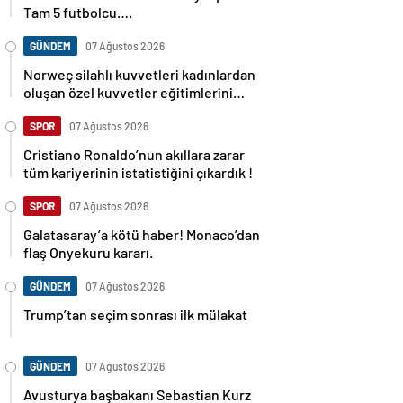
Tam 5 futbolcu….
GÜNDEM
07 Ağustos 2026
Norweç silahlı kuvvetleri kadınlardan
oluşan özel kuvvetler eğitimlerini
başlattı.
SPOR
07 Ağustos 2026
Cristiano Ronaldo’nun akıllara zarar
tüm kariyerinin istatistiğini çıkardık !
SPOR
07 Ağustos 2026
Galatasaray’a kötü haber! Monaco’dan
flaş Onyekuru kararı.
GÜNDEM
07 Ağustos 2026
Trump’tan seçim sonrası ilk mülakat
GÜNDEM
07 Ağustos 2026
Avusturya başbakanı Sebastian Kurz