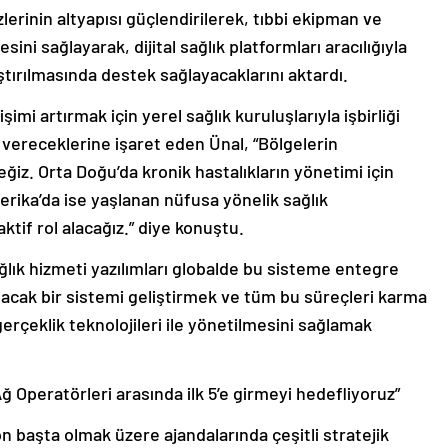
erinin altyapısı güçlendirilerek, tıbbi ekipman ve
ini sağlayarak, dijital sağlık platformları aracılığıyla
ştırılmasında destek sağlayacaklarını aktardı.
imi artırmak için yerel sağlık kuruluşlarıyla işbirliği
k vereceklerine işaret eden Ünal, “Bölgelerin
ğiz. Orta Doğu’da kronik hastalıkların yönetimi için
rika’da ise yaşlanan nüfusa yönelik sağlık
ktif rol alacağız.” diye konuştu.
lık hizmeti yazılımları globalde bu sisteme entegre
şacak bir sistemi geliştirmek ve tüm bu süreçleri karma
gerçeklik teknolojileri ile yönetilmesini sağlamak
Ağ Operatörleri arasında ilk 5’e girmeyi hedefliyoruz”
yon başta olmak üzere ajandalarında çeşitli stratejik