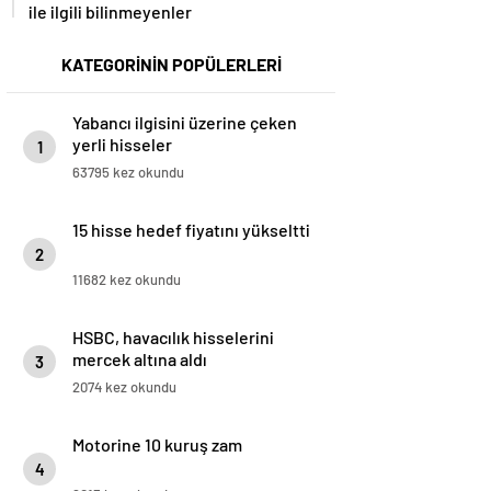
ile ilgili bilinmeyenler
KATEGORİNİN POPÜLERLERİ
Yabancı ilgisini üzerine çeken
yerli hisseler
1
63795 kez okundu
15 hisse hedef fiyatını yükseltti
2
11682 kez okundu
HSBC, havacılık hisselerini
mercek altına aldı
3
2074 kez okundu
Motorine 10 kuruş zam
4