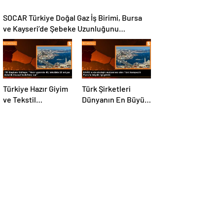
SOCAR Türkiye Doğal Gaz İş Birimi, Bursa
ve Kayseri’de Şebeke Uzunluğunu
Artıracak
Türkiye Hazır Giyim
Türk Şirketleri
ve Tekstil
Dünyanın En Büyük
Sektöründe İhracat
Kompozit
Hedeflerini Açıkladı
Malzemeler
Fuarında