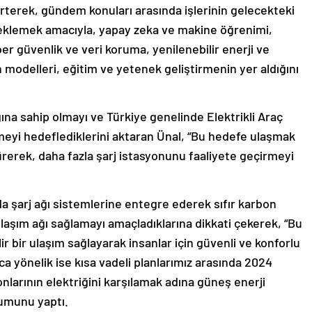
irterek, gündem konuları arasında işlerinin gelecekteki
teklemek amacıyla, yapay zeka ve makine öğrenimi,
siber güvenlik ve veri koruma, yenilenebilir enerji ve
in modelleri, eğitim ve yetenek geliştirmenin yer aldığını
ına sahip olmayı ve Türkiye genelinde Elektrikli Araç
irmeyi hedeflediklerini aktaran Ünal, “Bu hedefe ulaşmak
dürerek, daha fazla şarj istasyonunu faaliyete geçirmeyi
 da şarj ağı sistemlerine entegre ederek sıfır karbon
r ulaşım ağı sağlamayı amaçladıklarına dikkati çekerek, “Bu
ir bir ulaşım sağlayarak insanlar için güvenli ve konforlu
a yönelik ise kısa vadeli planlarımız arasında 2024
onlarının elektriğini karşılamak adına güneş enerji
rumunu yaptı.