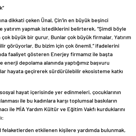
k”
ğına dikkati çeken Ünal, Çin’in en büyük beşinci
e yatırım yapmak istediklerini belirterek, “Şimdi böyle
n çok büyük bir gurur. Bunlar çok büyük firmalar. Yatırım
lir görüyorlar. Bu bizim için çok önemli.” ifadelerini
nında faaliyet gösteren Enerjey firmamız ile başta
 ve enerji depolama alanında yaptığımız başvuru
mlar hayata geçirerek sürdürülebilir ekosisteme katkı
.
 sosyal hayat içerisinde yer edinmeleri, çocuklarının
ğlanması ile bu kadınlara karşı toplumsal baskıların
cı ile MİA Yardım Kültür ve Eğitim Vakfı kurduklarını
ı:
al felaketlerden etkilenen kişilere yardımda bulunmak,