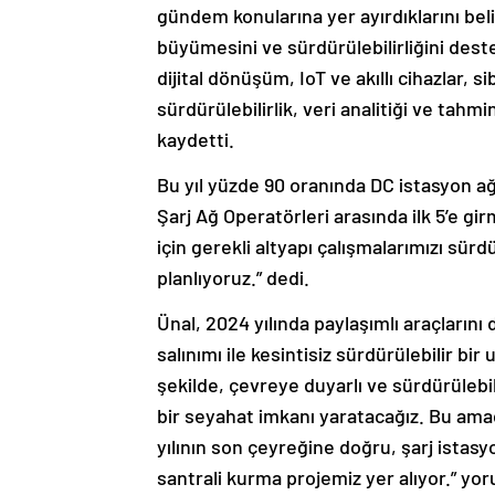
gündem konularına yer ayırdıklarını bel
büyümesini ve sürdürülebilirliğini des
dijital dönüşüm, IoT ve akıllı cihazlar, 
sürdürülebilirlik, veri analitiği ve tahm
kaydetti.
Bu yıl yüzde 90 oranında DC istasyon ağ
Şarj Ağ Operatörleri arasında ilk 5’e g
için gerekli altyapı çalışmalarımızı sür
planlıyoruz.” dedi.
Ünal, 2024 yılında paylaşımlı araçlarını
salınımı ile kesintisiz sürdürülebilir bi
şekilde, çevreye duyarlı ve sürdürülebil
bir seyahat imkanı yaratacağız. Bu amac
yılının son çeyreğine doğru, şarj istasy
santrali kurma projemiz yer alıyor.” yo