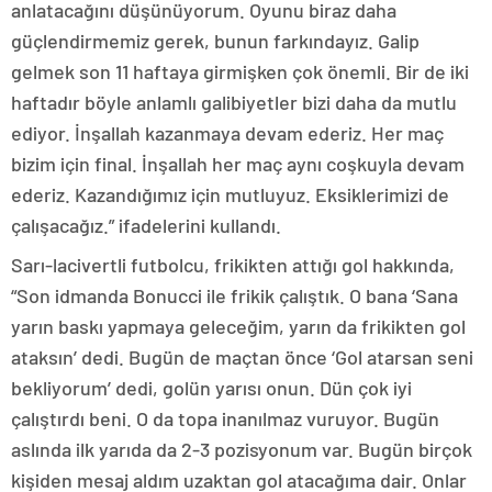
anlatacağını düşünüyorum. Oyunu biraz daha
güçlendirmemiz gerek, bunun farkındayız. Galip
gelmek son 11 haftaya girmişken çok önemli. Bir de iki
haftadır böyle anlamlı galibiyetler bizi daha da mutlu
ediyor. İnşallah kazanmaya devam ederiz. Her maç
bizim için final. İnşallah her maç aynı coşkuyla devam
ederiz. Kazandığımız için mutluyuz. Eksiklerimizi de
çalışacağız.” ifadelerini kullandı.
Sarı-lacivertli futbolcu, frikikten attığı gol hakkında,
“Son idmanda Bonucci ile frikik çalıştık. O bana ‘Sana
yarın baskı yapmaya geleceğim, yarın da frikikten gol
ataksın’ dedi. Bugün de maçtan önce ‘Gol atarsan seni
bekliyorum’ dedi, golün yarısı onun. Dün çok iyi
çalıştırdı beni. O da topa inanılmaz vuruyor. Bugün
aslında ilk yarıda da 2-3 pozisyonum var. Bugün birçok
kişiden mesaj aldım uzaktan gol atacağıma dair. Onlar