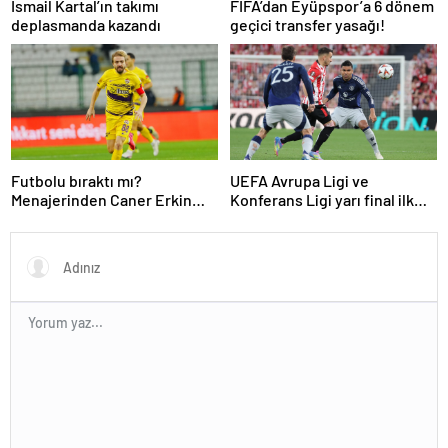
İsmail Kartal’ın takımı
FIFA’dan Eyüpspor’a 6 dönem
deplasmanda kazandı
geçici transfer yasağı!
Futbolu bıraktı mı?
UEFA Avrupa Ligi ve
Menajerinden Caner Erkin
Konferans Ligi yarı final ilk
açıklaması
maçları tamamlandı