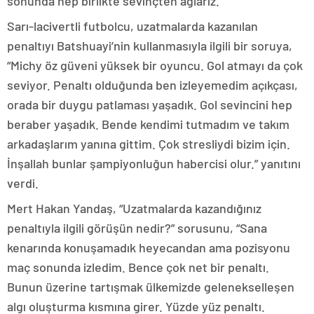
sonunda hep birlikte sevinçten ağlarız.”
Sarı-lacivertli futbolcu, uzatmalarda kazanılan
penaltıyı Batshuayi’nin kullanmasıyla ilgili bir soruya,
“Michy öz güveni yüksek bir oyuncu. Gol atmayı da çok
seviyor. Penaltı olduğunda ben izleyemedim açıkçası,
orada bir duygu patlaması yaşadık. Gol sevincini hep
beraber yaşadık. Bende kendimi tutmadım ve takım
arkadaşlarım yanına gittim. Çok stresliydi bizim için.
İnşallah bunlar şampiyonluğun habercisi olur.” yanıtını
verdi.
Mert Hakan Yandaş, “Uzatmalarda kazandığınız
penaltıyla ilgili görüşün nedir?” sorusunu, “Sana
kenarında konuşamadık heyecandan ama pozisyonu
maç sonunda izledim. Bence çok net bir penaltı.
Bunun üzerine tartışmak ülkemizde gelenekselleşen
algı oluşturma kısmına girer. Yüzde yüz penaltı.