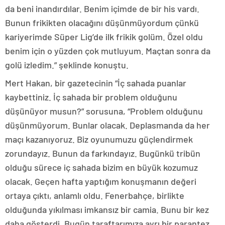
da beni inandırdılar. Benim içimde de bir his vardı.
Bunun frikikten olacağını düşünmüyordum çünkü
kariyerimde Süper Lig’de ilk frikik golüm. Özel oldu
benim için o yüzden çok mutluyum. Maçtan sonra da
golü izledim.” şeklinde konuştu.
Mert Hakan, bir gazetecinin “İç sahada puanlar
kaybettiniz. İç sahada bir problem olduğunu
düşünüyor musun?” sorusuna, “Problem olduğunu
düşünmüyorum. Bunlar olacak. Deplasmanda da her
maçı kazanıyoruz. Biz oyunumuzu güçlendirmek
zorundayız. Bunun da farkındayız. Bugünkü tribün
olduğu sürece iç sahada bizim en büyük kozumuz
olacak. Geçen hafta yaptığım konuşmanın değeri
ortaya çıktı, anlamlı oldu. Fenerbahçe, birlikte
olduğunda yıkılması imkansız bir camia. Bunu bir kez
daha gösterdi. Bugün taraftarımıza ayrı bir parantez