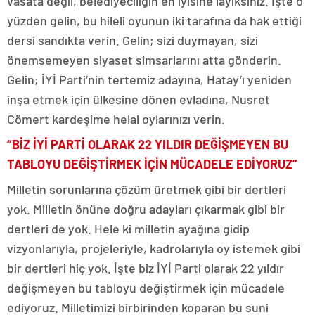
vasata değil, belediyeciliğin en iyisine layıksınız. İşte o
yüzden gelin, bu hileli oyunun iki tarafına da hak ettiği
dersi sandıkta verin. Gelin; sizi duymayan, sizi
önemsemeyen siyaset simsarlarını atta gönderin.
Gelin; İYİ Parti’nin tertemiz adayına, Hatay’ı yeniden
inşa etmek için ülkesine dönen evladına, Nusret
Cömert kardeşime helal oylarınızı verin.
“BİZ İYİ PARTİ OLARAK 22 YILDIR DEĞİŞMEYEN BU
TABLOYU DEĞİŞTİRMEK İÇİN MÜCADELE EDİYORUZ”
Milletin sorunlarına çözüm üretmek gibi bir dertleri
yok. Milletin önüne doğru adayları çıkarmak gibi bir
dertleri de yok. Hele ki milletin ayağına gidip
vizyonlarıyla, projeleriyle, kadrolarıyla oy istemek gibi
bir dertleri hiç yok. İşte biz İYİ Parti olarak 22 yıldır
değişmeyen bu tabloyu değiştirmek için mücadele
ediyoruz. Milletimizi birbirinden koparan bu suni