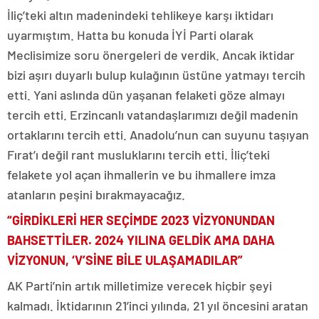
İliç’teki altın madenindeki tehlikeye karşı iktidarı
uyarmıştım. Hatta bu konuda İYİ Parti olarak
Meclisimize soru önergeleri de verdik. Ancak iktidar
bizi aşırı duyarlı bulup kulağının üstüne yatmayı tercih
etti. Yani aslında dün yaşanan felaketi göze almayı
tercih etti. Erzincanlı vatandaşlarımızı değil madenin
ortaklarını tercih etti. Anadolu’nun can suyunu taşıyan
Fırat’ı değil rant musluklarını tercih etti. İliç’teki
felakete yol açan ihmallerin ve bu ihmallere imza
atanların peşini bırakmayacağız.
“GİRDİKLERİ HER SEÇİMDE 2023 VİZYONUNDAN
BAHSETTİLER. 2024 YILINA GELDİK AMA DAHA
VİZYONUN, ‘V’SİNE BİLE ULAŞAMADILAR”
AK Parti’nin artık milletimize verecek hiçbir şeyi
kalmadı. İktidarının 21’inci yılında, 21 yıl öncesini aratan