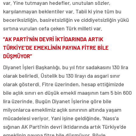
var. Yine tutmayan hedefler, unutulan sözler,
karşılanmayan beklentiler var. Tabii ki yine tüm bu
beceriksizliğin, basiretsizliğin ve ciddiyetsizliğin yükü
sırtına vurulan cefa çeken Türk milleti var.
“AK PARTİ’NİN DEVRİ İKTİDARINDA ARTIK
TÜRKİYE’DE EMEKLİNİN PAYINA FİTRE BİLE
DÜŞMÜYOR”
Diyanet İşleri Başkanlığı, bu yıl fıtır sadakasını 130 lira
olarak belirledi. Üstelik bu 130 lirayı da asgari sınır
olarak gösterdi. Fitre üzerinden, hesap ettiğimizde
bile açlık sınırı en düşük emekli maaşının tam 5 bin 600
lira üzerinde. Bugün Diyanet İşlerine göre bile
milyonlarca emeklimiz açlık sınırının altında yaşam
mücadelesi veriyor. Yani işine geldiğinde, ‘Nass’a
sığınan AK Parti’nin devri iktidarında artık Türkiye’de
emeklinin payına fitre bile düşmüyor. Böyle