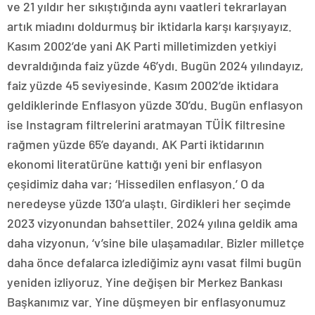
ve 21 yıldır her sıkıştığında aynı vaatleri tekrarlayan
artık miadını doldurmuş bir iktidarla karşı karşıyayız.
Kasım 2002’de yani AK Parti milletimizden yetkiyi
devraldığında faiz yüzde 46’ydı. Bugün 2024 yılındayız,
faiz yüzde 45 seviyesinde. Kasım 2002’de iktidara
geldiklerinde Enflasyon yüzde 30’du. Bugün enflasyon
ise Instagram filtrelerini aratmayan TÜİK filtresine
rağmen yüzde 65’e dayandı. AK Parti iktidarının
ekonomi literatürüne kattığı yeni bir enflasyon
çeşidimiz daha var; ‘Hissedilen enflasyon.’ O da
neredeyse yüzde 130’a ulaştı. Girdikleri her seçimde
2023 vizyonundan bahsettiler. 2024 yılına geldik ama
daha vizyonun, ‘v’sine bile ulaşamadılar. Bizler milletçe
daha önce defalarca izlediğimiz aynı vasat filmi bugün
yeniden izliyoruz. Yine değişen bir Merkez Bankası
Başkanımız var. Yine düşmeyen bir enflasyonumuz