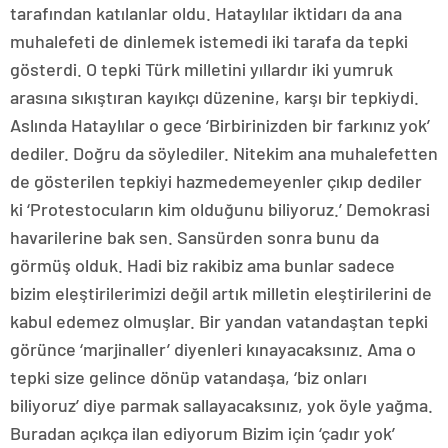
tarafından katılanlar oldu. Hataylılar iktidarı da ana
muhalefeti de dinlemek istemedi iki tarafa da tepki
gösterdi. O tepki Türk milletini yıllardır iki yumruk
arasına sıkıştıran kayıkçı düzenine, karşı bir tepkiydi.
Aslında Hataylılar o gece ‘Birbirinizden bir farkınız yok’
dediler. Doğru da söylediler. Nitekim ana muhalefetten
de gösterilen tepkiyi hazmedemeyenler çıkıp dediler
ki ‘Protestocuların kim olduğunu biliyoruz.’ Demokrasi
havarilerine bak sen. Sansürden sonra bunu da
görmüş olduk. Hadi biz rakibiz ama bunlar sadece
bizim eleştirilerimizi değil artık milletin eleştirilerini de
kabul edemez olmuşlar. Bir yandan vatandaştan tepki
görünce ‘marjinaller’ diyenleri kınayacaksınız. Ama o
tepki size gelince dönüp vatandaşa, ‘biz onları
biliyoruz’ diye parmak sallayacaksınız, yok öyle yağma.
Buradan açıkça ilan ediyorum Bizim için ‘çadır yok’