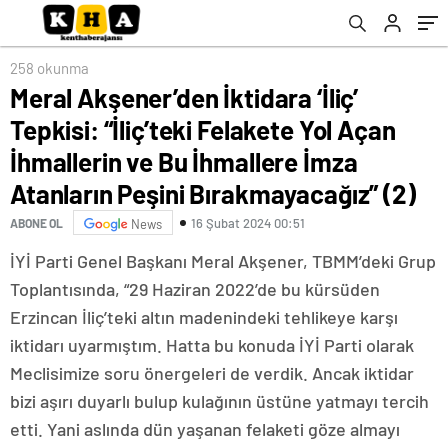
İhmallere İmza Atanların Peşini
Bırakmayacağız” (2)
258 okunma
Meral Akşener’den İktidara ‘İliç’
Tepkisi: “İliç’teki Felakete Yol Açan
İhmallerin ve Bu İhmallere İmza
Atanların Peşini Bırakmayacağız” (2)
16 Şubat 2024 00:51
ABONE OL
News
İYİ Parti Genel Başkanı Meral Akşener, TBMM’deki Grup
Toplantısında, “29 Haziran 2022’de bu kürsüden
Erzincan İliç’teki altın madenindeki tehlikeye karşı
iktidarı uyarmıştım. Hatta bu konuda İYİ Parti olarak
Meclisimize soru önergeleri de verdik. Ancak iktidar
bizi aşırı duyarlı bulup kulağının üstüne yatmayı tercih
etti. Yani aslında dün yaşanan felaketi göze almayı