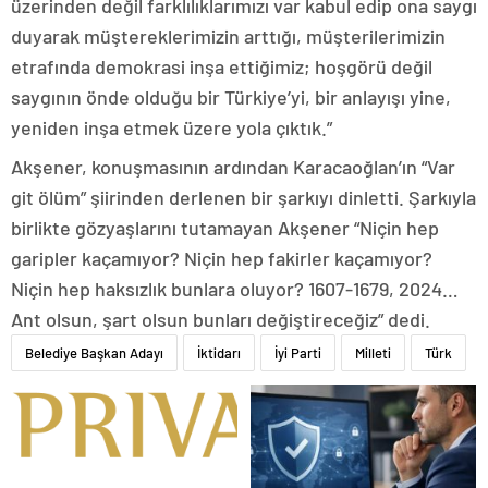
üzerinden değil farklılıklarımızı var kabul edip ona saygı
duyarak müştereklerimizin arttığı, müşterilerimizin
etrafında demokrasi inşa ettiğimiz; hoşgörü değil
saygının önde olduğu bir Türkiye’yi, bir anlayışı yine,
yeniden inşa etmek üzere yola çıktık.”
Akşener, konuşmasının ardından Karacaoğlan’ın “Var
git ölüm” şiirinden derlenen bir şarkıyı dinletti. Şarkıyla
birlikte gözyaşlarını tutamayan Akşener “Niçin hep
garipler kaçamıyor? Niçin hep fakirler kaçamıyor?
Niçin hep haksızlık bunlara oluyor? 1607-1679, 2024…
Ant olsun, şart olsun bunları değiştireceğiz” dedi.
Belediye Başkan Adayı
İktidarı
İyi Parti
Milleti
Türk