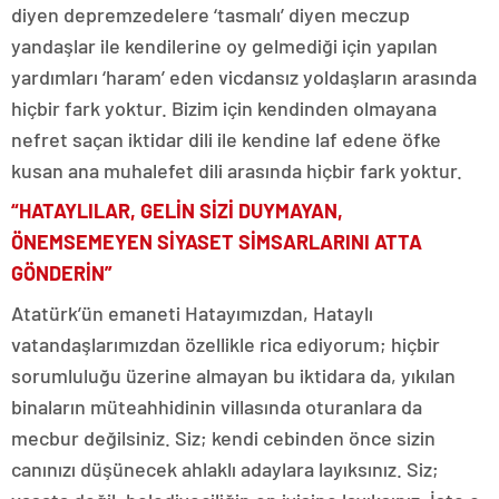
diyen depremzedelere ‘tasmalı’ diyen meczup
yandaşlar ile kendilerine oy gelmediği için yapılan
yardımları ‘haram’ eden vicdansız yoldaşların arasında
hiçbir fark yoktur. Bizim için kendinden olmayana
nefret saçan iktidar dili ile kendine laf edene öfke
kusan ana muhalefet dili arasında hiçbir fark yoktur.
“HATAYLILAR, GELİN SİZİ DUYMAYAN,
ÖNEMSEMEYEN SİYASET SİMSARLARINI ATTA
GÖNDERİN”
Atatürk’ün emaneti Hatayımızdan, Hataylı
vatandaşlarımızdan özellikle rica ediyorum; hiçbir
sorumluluğu üzerine almayan bu iktidara da, yıkılan
binaların müteahhidinin villasında oturanlara da
mecbur değilsiniz. Siz; kendi cebinden önce sizin
canınızı düşünecek ahlaklı adaylara layıksınız. Siz;