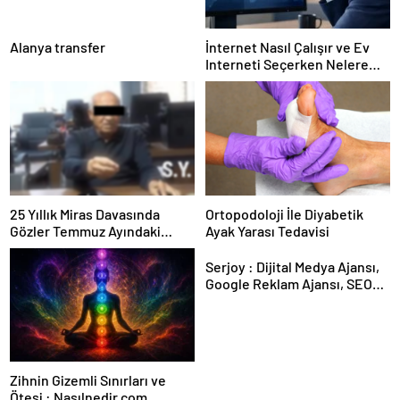
Alanya transfer
İnternet Nasıl Çalışır ve Ev
Interneti Seçerken Nelere
Dikkat Etmelisiniz
25 Yıllık Miras Davasında
Ortopodoloji İle Diyabetik
Gözler Temmuz Ayındaki
Ayak Yarası Tedavisi
Karar Duruşmasına Çevrildi
Serjoy : Dijital Medya Ajansı,
Google Reklam Ajansı, SEO
Ajansı ve Web Tasarım Ajansı
Zihnin Gizemli Sınırları ve
Ötesi : Nasılnedir.com