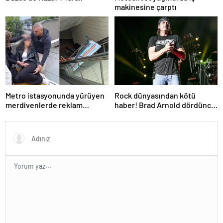
makinesine çarptı
Metro istasyonunda yürüyen
Rock dünyasından kötü
merdivenlerde reklam
haber! Brad Arnold dördüncü
panosu genç kadının üzerine
evre kanser
düştü