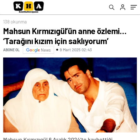
138 okunma
Mahsun Kırmızıgül’ün anne özlemi…
‘Tarağını kızım için saklıyorum’
9 Mart 2025 02:43
ABONE OL
News
Mahsun Kırmızıgül 6 Aralık 2024’te kaybettiği