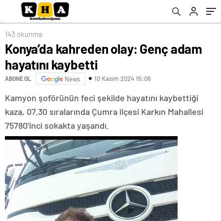
143 okunma
Konya’da kahreden olay: Genç adam
hayatını kaybetti
10 Kasım 2024 15:06
ABONE OL
News
Kamyon şoförünün feci şekilde hayatını kaybettiği
kaza, 07.30 sıralarında Çumra ilçesi Karkın Mahallesi
75780’inci sokakta yaşandı.