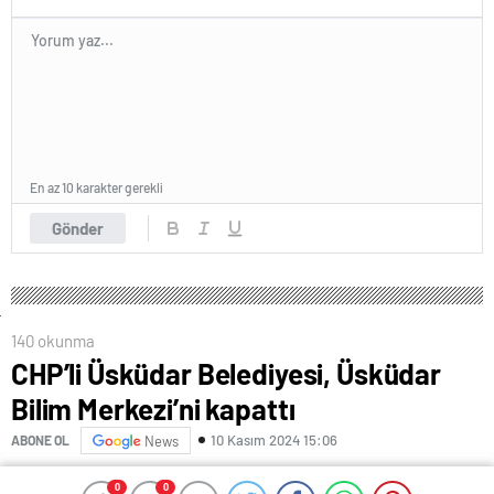
En az 10 karakter gerekli
Gönder
140 okunma
CHP’li Üsküdar Belediyesi, Üsküdar
Bilim Merkezi’ni kapattı
10 Kasım 2024 15:06
ABONE OL
News
Bilim ve teknolojinin büyüleyici dünyasına adım atmak
0
0
0
0