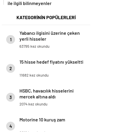
ile ilgili bilinmeyenler
KATEGORİNİN POPÜLERLERİ
Yabancı ilgisini üzerine çeken
yerli hisseler
1
63795 kez okundu
15 hisse hedef fiyatını yükseltti
2
11682 kez okundu
HSBC, havacılık hisselerini
mercek altına aldı
3
2074 kez okundu
Motorine 10 kuruş zam
4