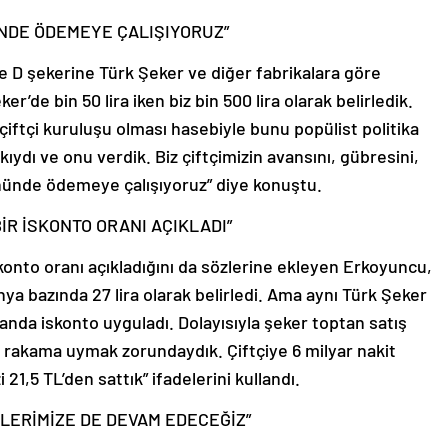
ÜNDE ÖDEMEYE ÇALIŞIYORUZ”
e D şekerine Türk Şeker ve diğer fabrikalara göre
’de bin 50 lira iken biz bin 500 lira olarak belirledik.
 çiftçi kuruluşu olması hasebiyle bunu popülist politika
ıydı ve onu verdik. Biz çiftçimizin avansını, gübresini,
nünde ödemeye çalışıyoruz” diye konuştu.
İR İSKONTO ORANI AÇIKLADI”
konto oranı açıkladığını da sözlerine ekleyen Erkoyuncu,
nya bazında 27 lira olarak belirledi. Ama aynı Türk Şeker
anda iskonto uyguladı. Dolayısıyla şeker toptan satış
e bu rakama uymak zorundaydık. Çiftçiye 6 milyar nakit
1,5 TL’den sattık” ifadelerini kullandı.
FLERİMİZE DE DEVAM EDECEĞİZ”