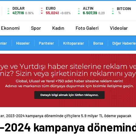
DOLAR
EURO
ALTIN
BITCOIN
47,7116
55,0241
6.507,39
%
0.16%
-0.03%
0,23
Ekonomi
Spor
Kadın
Foto Galeri
Videolar
ınlar
Hisseler
Pariteler
Kritoparalar
Borsa
Diğer Haberle
er, 2023-2024 kampanya döneminde çiftçilere 5.9 milyar TL ödeme yapacak
-2024 kampanya döneminde 