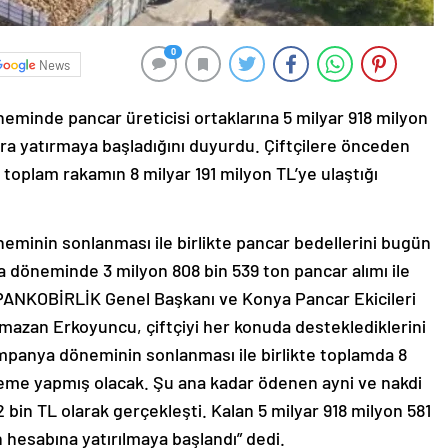
0
News
inde pancar üreticisi ortaklarına 5 milyar 918 milyon
ra yatırmaya başladığını duyurdu. Çiftçilere önceden
 toplam rakamın 8 milyar 191 milyon TL’ye ulaştığı
inin sonlanması ile birlikte pancar bedellerini bugün
öneminde 3 milyon 808 bin 539 ton pancar alımı ile
n PANKOBİRLİK Genel Başkanı ve Konya Pancar Ekicileri
azan Erkoyuncu, çiftçiyi her konuda desteklediklerini
panya döneminin sonlanması ile birlikte toplamda 8
ödeme yapmış olacak. Şu ana kadar ödenen ayni ve nakdi
 bin TL olarak gerçekleşti. Kalan 5 milyar 918 milyon 581
in hesabına yatırılmaya başlandı” dedi.