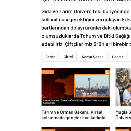
Gıda ve Tarım Üniversitesi bünyesinde aç
kullanılması gerektiğini vurgulayan Erk
şartlarından dolayı ürünlerdeki olumsuzl
olumsuzluklarda Tohum ve Bitki Sağlığı 
edebiliriz. Çiftçilerimiz ürünleri birebi
Bedel
Çiftçi
Konya Şeker
Ödeme
Tarım ve Orman Bakanı: Kırsal
Muğla S
kalkınmada gençlere ve kadınlara
Ünivers
pozitif ayrımcılık yapıyoruz
ve Öğre