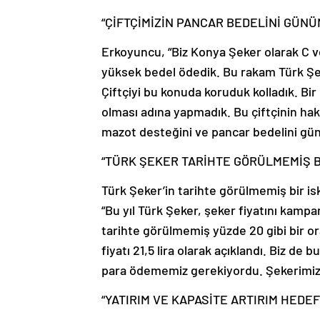
“ÇİFTÇİMİZİN PANCAR BEDELİNİ GÜN
Erkoyuncu, “Biz Konya Şeker olarak C v
yüksek bedel ödedik. Bu rakam Türk Şeker
Çiftçiyi bu konuda koruduk kolladık. Bir
olması adına yapmadık. Bu çiftçinin hakk
mazot desteğini ve pancar bedelini gü
“TÜRK ŞEKER TARİHTE GÖRÜLMEMİŞ B
Türk Şeker’in tarihte görülmemiş bir is
“Bu yıl Türk Şeker, şeker fiyatını kampa
tarihte görülmemiş yüzde 20 gibi bir or
fiyatı 21,5 lira olarak açıklandı. Biz d
para ödememiz gerekiyordu. Şekerimizi 2
“YATIRIM VE KAPASİTE ARTIRIM HEDE