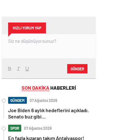
HIZLI YORUM YAP
GÖNDER
SON DAKİKA
HABERLERİ
GÜNDEM
07 Ağustos 2026
Joe Biden 6 aylık hedeflerini açıkladı.
Senato buz gibi…
SPOR
07 Ağustos 2026
En fazla kızaran takım Antalyaspor!