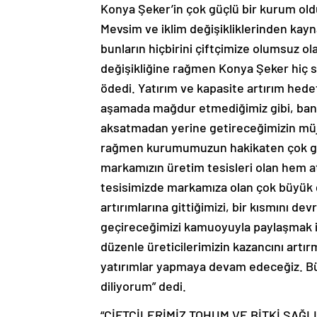
Konya Şeker’in çok güçlü bir kurum oldu
Mevsim ve iklim değişikliklerinden kayn
bunların hiçbirini çiftçimize olumsuz ol
değişikliğine rağmen Konya Şeker hiç sı
ödedi. Yatırım ve kapasite artırım hede
aşamada mağdur etmediğimiz gibi, banka
aksatmadan yerine getireceğimizin mü
rağmen kurumumuzun hakikaten çok gü
markamızın üretim tesisleri olan hem a
tesisimizde markamıza olan çok büyük 
artırımlarına gittiğimizi, bir kısmını devr
geçireceğimizi kamuoyuyla paylaşmak i
düzenle üreticilerimizin kazancını artı
yatırımlar yapmaya devam edeceğiz. Bütün
diliyorum” dedi.
“ÇİFTÇİLERİMİZ TOHUM VE BİTKİ SAĞL