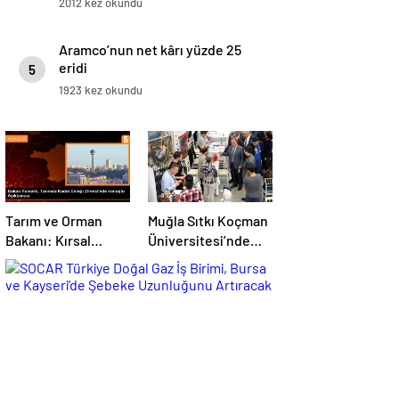
2012 kez okundu
Aramco’nun net kârı yüzde 25
eridi
5
1923 kez okundu
Tarım ve Orman
Muğla Sıtkı Koçman
Bakanı: Kırsal
Üniversitesi’nde
kalkınmada
Turizm Sektörü ve
gençlere ve
Öğrenciler Buluştu
kadınlara pozitif
ayrımcılık yapıyoruz