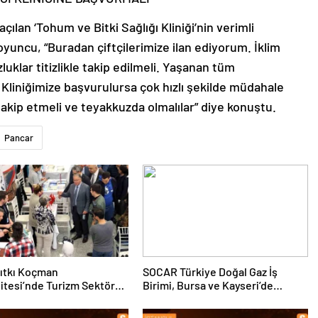
ılan ‘Tohum ve Bitki Sağlığı Kliniği’nin verimli
oyuncu, “Buradan çiftçilerimize ilan ediyorum. İklim
uklar titizlikle takip edilmeli. Yaşanan tüm
Kliniğimize başvurulursa çok hızlı şekilde müdahale
r takip etmeli ve teyakkuzda olmalılar” diye konuştu.
Pancar
ıtkı Koçman
SOCAR Türkiye Doğal Gaz İş
itesi’nde Turizm Sektörü
Birimi, Bursa ve Kayseri’de
nciler Buluştu
Şebeke Uzunluğunu Artıracak