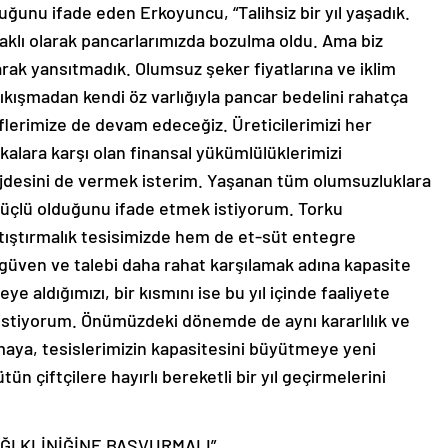
ğunu ifade eden Erkoyuncu, “Talihsiz bir yıl yaşadık.
aklı olarak pancarlarımızda bozulma oldu. Ama biz
arak yansıtmadık. Olumsuz şeker fiyatlarına ve iklim
kışmadan kendi öz varlığıyla pancar bedelini rahatça
flerimize de devam edeceğiz. Üreticilerimizi her
lara karşı olan finansal yükümlülüklerimizi
jdesini de vermek isterim. Yaşanan tüm olumsuzluklara
çlü olduğunu ifade etmek istiyorum. Torku
tıştırmalık tesisimizde hem de et-süt entegre
güven ve talebi daha rahat karşılamak adına kapasite
eye aldığımızı, bir kısmını ise bu yıl içinde faaliyete
stiyorum. Önümüzdeki dönemde de aynı kararlılık ve
rmaya, tesislerimizin kapasitesini büyütmeye yeni
 çiftçilere hayırlı bereketli bir yıl geçirmelerini
IĞI KLİNİĞİNE BAŞVURMALI”