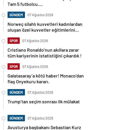
Tam 5 futbolcu….
GÜNDEM
07 Ağustos 2026
Norweç silahlı kuvvetleri kadınlardan
oluşan özel kuvvetler eğitimlerini
başlattı.
SPOR
07 Ağustos 2026
Cristiano Ronaldo’nun akıllara zarar
tüm kariyerinin istatistiğini çıkardık !
SPOR
07 Ağustos 2026
Galatasaray’a kötü haber! Monaco’dan
flaş Onyekuru kararı.
GÜNDEM
07 Ağustos 2026
Trump’tan seçim sonrası ilk mülakat
GÜNDEM
07 Ağustos 2026
Avusturya başbakanı Sebastian Kurz