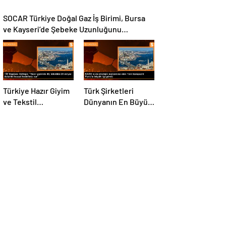
SOCAR Türkiye Doğal Gaz İş Birimi, Bursa
ve Kayseri’de Şebeke Uzunluğunu
Artıracak
Türkiye Hazır Giyim
Türk Şirketleri
ve Tekstil
Dünyanın En Büyük
Sektöründe İhracat
Kompozit
Hedeflerini Açıkladı
Malzemeler
Fuarında