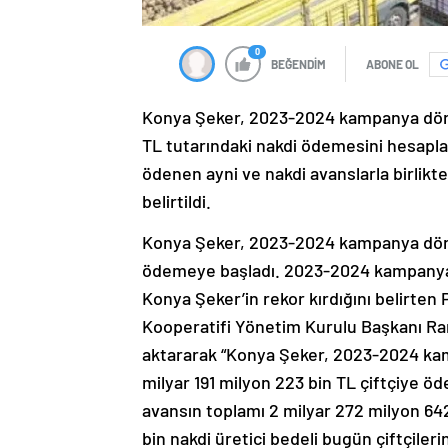
0
BEĞENDİM
ABONE OL
Konya Şeker, 2023-2024 kampanya dönem
TL tutarındaki nakdi ödemesini hesapla
ödenen ayni ve nakdi avanslarla birlikte
belirtildi.
Konya Şeker, 2023-2024 kampanya dönem
ödemeye başladı. 2023-2024 kampanya d
Konya Şeker’in rekor kırdığını belirte
Kooperatifi Yönetim Kurulu Başkanı Ram
aktararak “Konya Şeker, 2023-2024 kam
milyar 191 milyon 223 bin TL çiftçiye 
avansın toplamı 2 milyar 272 milyon 642
bin nakdi üretici bedeli bugün çiftçiler