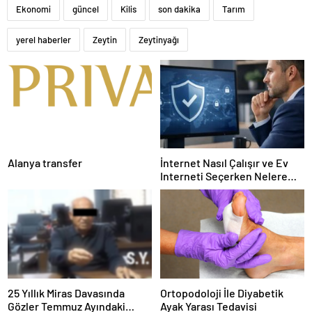
Ekonomi
güncel
Kilis
son dakika
Tarım
yerel haberler
Zeytin
Zeytinyağı
Alanya transfer
İnternet Nasıl Çalışır ve Ev
Interneti Seçerken Nelere
Dikkat Etmelisiniz
25 Yıllık Miras Davasında
Ortopodoloji İle Diyabetik
Gözler Temmuz Ayındaki
Ayak Yarası Tedavisi