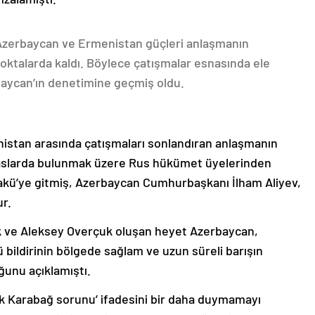
 Azerbaycan ve Ermenistan güçleri anlaşmanın
oktalarda kaldı. Böylece çatışmalar esnasında ele
rbaycan’ın denetimine geçmiş oldu.
nistan arasında çatışmaları sonlandıran anlaşmanın
emaslarda bulunmak üzere Rus hükümet üyelerinden
akü’ye gitmiş, Azerbaycan Cumhurbaşkanı İlham Aliyev,
ur.
k ve Aleksey Overçuk oluşan heyet Azerbaycan,
 bildirinin bölgede sağlam ve uzun süreli barışın
ğunu açıklamıştı.
lık Karabağ sorunu’ ifadesini bir daha duymamayı