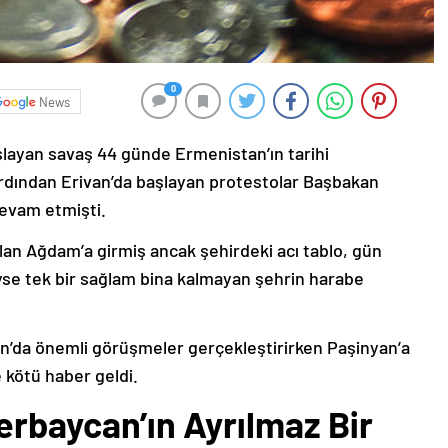
0
News
şlayan savaş 44 günde Ermenistan’ın tarihi
ardından Erivan’da başlayan protestolar Başbakan
devam etmişti.
lan Ağdam’a girmiş ancak şehirdeki acı tablo, gün
deyse tek bir sağlam bina kalmayan şehrin harabe
’da önemli görüşmeler gerçekleştirirken Paşinyan’a
 kötü haber geldi.
erbaycan’ın Ayrılmaz Bir