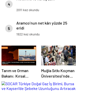
4
2011 kez okundu
Aramco’nun net kârı yüzde 25
eridi
5
1922 kez okundu
Tarım ve Orman
Muğla Sıtkı Koçman
Bakanı: Kırsal
Üniversitesi’nde
kalkınmada
Turizm Sektörü ve
gençlere ve
Öğrenciler Buluştu
kadınlara pozitif
ayrımcılık yapıyoruz