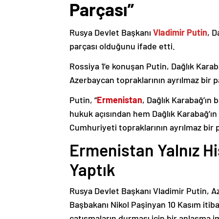
Parçası”
Rusya Devlet Başkanı
Vladimir Putin
, D
parçası olduğunu ifade etti.
Rossiya 1’e konuşan Putin, Dağlık Karaba
Azerbaycan topraklarının ayrılmaz bir p
Putin, “
Ermenistan
, Dağlık Karabağ’ın 
hukuk açısından hem Dağlık Karabağ’ı
Cumhuriyeti topraklarının ayrılmaz bir 
Ermenistan Yalnız H
Yaptık
Rusya Devlet Başkanı Vladimir Putin, 
Başbakanı Nikol Paşinyan 10 Kasım itib
çatışmaların durması için bir anlaşma i