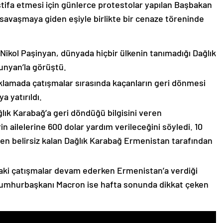
stifa etmesi için günlerce protestolar yapılan Başbakan
avaşmaya giden eşiyle birlikte bir cenaze töreninde
 Nikol Paşinyan, dünyada hiçbir ülkenin tanımadığı Dağlık
unyan’la görüştü.
çıklamada çatışmalar sırasında kaçanların geri dönmesi
 yatırıldı.
lık Karabağ’a geri döndüğü bilgisini veren
n ailelerine 600 dolar yardım verileceğini söyledi. 10
n belirsiz kalan Dağlık Karabağ Ermenistan tarafından
ki çatışmalar devam ederken Ermenistan’a verdiği
Cumhurbaşkanı Macron ise hafta sonunda dikkat çeken