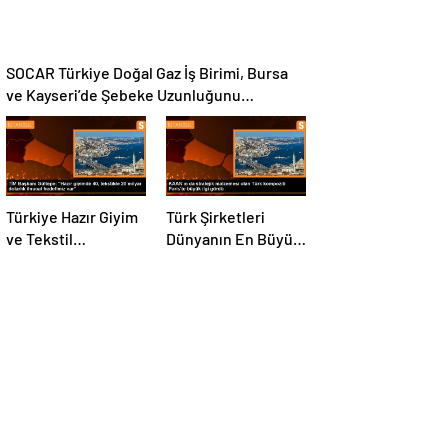
SOCAR Türkiye Doğal Gaz İş Birimi, Bursa
ve Kayseri’de Şebeke Uzunluğunu
Artıracak
Türkiye Hazır Giyim
Türk Şirketleri
ve Tekstil
Dünyanın En Büyük
Sektöründe İhracat
Kompozit
Hedeflerini Açıkladı
Malzemeler
Fuarında