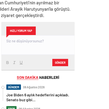
n Cumhuriyeti'nin ayrılmaz bir
lideri Arayik Harutyunyan'la görüştü.
iyaret gerçekleştirdi.
HIZLI YORUM YAP
GÖNDER
SON DAKİKA
HABERLERİ
GÜNDEM
06 Ağustos 2026
Joe Biden 6 aylık hedeflerini açıkladı.
Senato buz gibi…
SPOR
06 Ağustos 2026