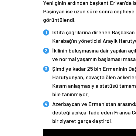
Yenilginin ardından başkent Erivan’da i
Paşinyan ise uzun süre sonra cepheye s
görüntülendi.
İstifa çağrılarına direnen Başbakan
Karabağ’ın yöneticisi Arayik Haruty
İkilinin buluşmasına dair yapılan a
ve normal yaşamın başlaması masaya
Şimdiye kadar 25 bin Ermeninin Dağ
Harutyunyan, savaşta ölen askerleri
Kasım anlaşmasıyla statüsü tamame
bile tanınmıyor.
Azerbaycan ve Ermenistan arasında
desteği açıkça ifade eden Fransa 
bir ziyaret gerçekleştirdi.