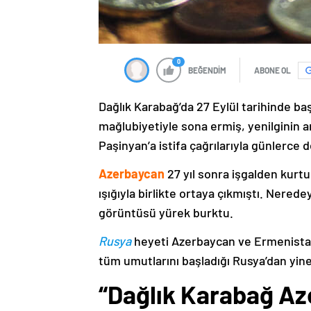
0
BEĞENDİM
ABONE OL
Dağlık Karabağ’da 27 Eylül tarihinde ba
mağlubiyetiyle sona ermiş, yenilginin 
Paşinyan’a istifa çağrılarıyla günlerce 
Azerbaycan
27 yıl sonra işgalden kurtu
ışığıyla birlikte ortaya çıkmıştı. Nere
görüntüsü yürek burktu.
Rusya
heyeti Azerbaycan ve Ermenistan
tüm umutlarını başladığı Rusya’dan yine
“Dağlık Karabağ Az