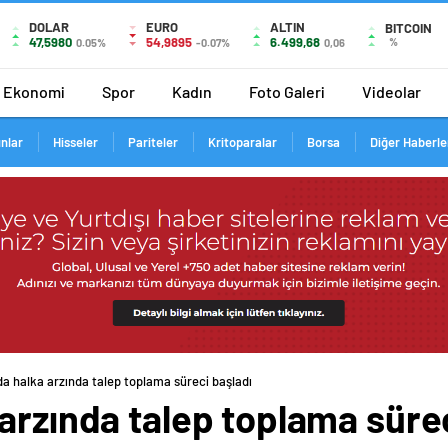
DOLAR
EURO
ALTIN
BITCOIN
47,5980
54,9895
6.499,68
%
0.05%
-0.07%
0,06
Ekonomi
Spor
Kadın
Foto Galeri
Videolar
ınlar
Hisseler
Pariteler
Kritoparalar
Borsa
Diğer Haberle
a halka arzında talep toplama süreci başladı
arzında talep toplama sürec