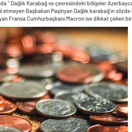
da “ Dağlık Karabağ ve çevresindeki bölgeler Azerbayca
abul etmeyen Başbakan Paşinyan Dağlık karabağ'ın sözde 
yan Fransa Cumhurbaşkanı Macron ise dikkat çeken bir z