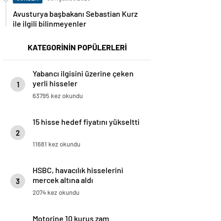
Avusturya başbakanı Sebastian Kurz
ile ilgili bilinmeyenler
KATEGORİNİN POPÜLERLERİ
Yabancı ilgisini üzerine çeken
yerli hisseler
1
63795 kez okundu
15 hisse hedef fiyatını yükseltti
2
11681 kez okundu
HSBC, havacılık hisselerini
mercek altına aldı
3
2074 kez okundu
Motorine 10 kuruş zam