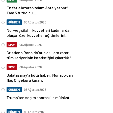
En fazla kızaran takım Antalyaspor!
Tam 5 futbolcu….
GÜNDEM
06 Ağustos 2026
Norweç silahlı kuvvetleri kadınlardan
oluşan özel kuvvetler eğitimlerini
başlattı.
SPOR
06 Ağustos 2026
Cristiano Ronaldo’nun akıllara zarar
tüm kariyerinin istatistiğini çıkardık !
SPOR
06 Ağustos 2026
Galatasaray’a kötü haber! Monaco’dan
flaş Onyekuru kararı.
GÜNDEM
06 Ağustos 2026
Trump’tan seçim sonrası ilk mülakat
GÜNDEM
06 Ağustos 2026